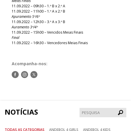
Meias Finais
11.09.2022 – 09h30 – 1.º B x 2.º A
11.09.2022 – 11h00 – 1.º A x 2.º B
Apuramento 5º/6º
11.09.2022 – 12h30 – 3.º A x 3.º B
Auramento 3º/4º
11.09.2022 – 15h00 – Vencidos Meias Finais
Final
11.09.2022 – 16h30 – Vencedores Meias Finais
Acompanha-nos:
Siga-
Siga-
Siga-
nos
nos
nos
no
no
no
Facebook
Instagram
Twitter
NOTÍCIAS
Pesqui
TODAS AS CATEGORIAS
ANDEBOL 4 GIRLS
ANDEBOL 4 KIDS