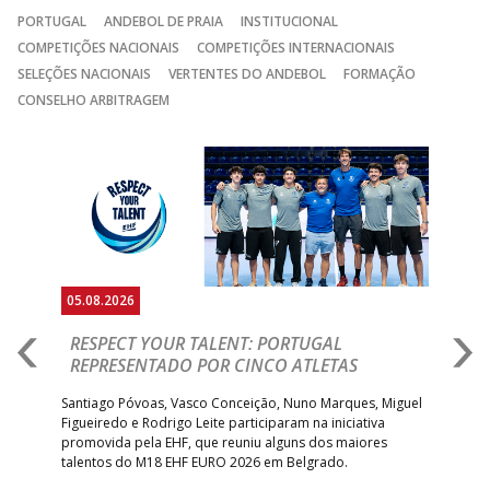
PORTUGAL
ANDEBOL DE PRAIA
INSTITUCIONAL
COMPETIÇÕES NACIONAIS
COMPETIÇÕES INTERNACIONAIS
SELEÇÕES NACIONAIS
VERTENTES DO ANDEBOL
FORMAÇÃO
CONSELHO ARBITRAGEM
Anterior
Seguin
05.08.2026
05.
RESPECT YOUR TALENT: PORTUGAL
M
AR
REPRESENTADO POR CINCO ATLETAS
R
 EHF
Santiago Póvoas, Vasco Conceição, Nuno Marques, Miguel
Sele
o e
Figueiredo e Rodrigo Leite participaram na iniciativa
quin
promovida pela EHF, que reuniu alguns dos maiores
defr
talentos do M18 EHF EURO 2026 em Belgrado.
com
tra