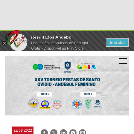
Resultados Andebol
Instalar
Federação de Andebol de Portugal
Grátis - Disponivel na Play Store
22.08.2022
Facebook
Twitter
LinkedIn
WhatsApp
E-