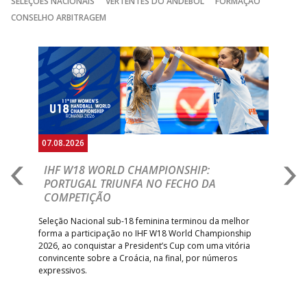
SELEÇÕES NACIONAIS
VERTENTES DO ANDEBOL
FORMAÇÃO
CONSELHO ARBITRAGEM
Anterior
Seguin
07.08.2026
07.
E
IHF W18 WORLD CHAMPIONSHIP:
C
PORTUGAL TRIUNFA NO FECHO DA
R
COMPETIÇÃO
A A
Trei
 que
Seleção Nacional sub-18 feminina terminou da melhor
dia
;
forma a participação no IHF W18 World Championship
insc
inar
2026, ao conquistar a President’s Cup com uma vitória
convincente sobre a Croácia, na final, por números
expressivos.