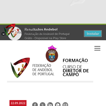
Resultados Andebol
Instalar
Federação de Andebol de Portugal
Grátis - Disponivel na Play Store
22.09.2022
Facebook
Twitter
LinkedIn
WhatsApp
E-