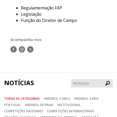
Regulamentação FAP
Legislação
Função do Diretor de Campo
Acompanha-nos:
Siga-
Siga-
Siga-
nos
nos
nos
no
no
no
Facebook
Instagram
Twitter
NOTÍCIAS
Pesqui
TODAS AS CATEGORIAS
ANDEBOL 4 GIRLS
ANDEBOL 4 KIDS
PORTUGAL
ANDEBOL DE PRAIA
INSTITUCIONAL
COMPETIÇÕES NACIONAIS
COMPETIÇÕES INTERNACIONAIS