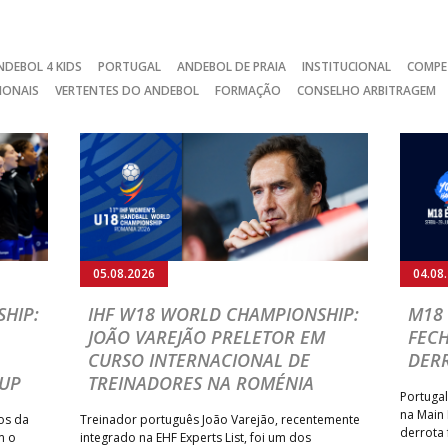
NDEBOL 4 KIDS
PORTUGAL
ANDEBOL DE PRAIA
INSTITUCIONAL
COMPE
IONAIS
VERTENTES DO ANDEBOL
FORMAÇÃO
CONSELHO ARBITRAGEM
05.08.2026
04.08
HIP:
IHF W18 WORLD CHAMPIONSHIP:
M18 
JOÃO VAREJÃO PRELETOR EM
FEC
CURSO INTERNACIONAL DE
DER
CUP
TREINADORES NA ROMÉNIA
Portugal
na Main
os da
Treinador português João Varejão, recentemente
derrota 
m o
integrado na EHF Experts List, foi um dos