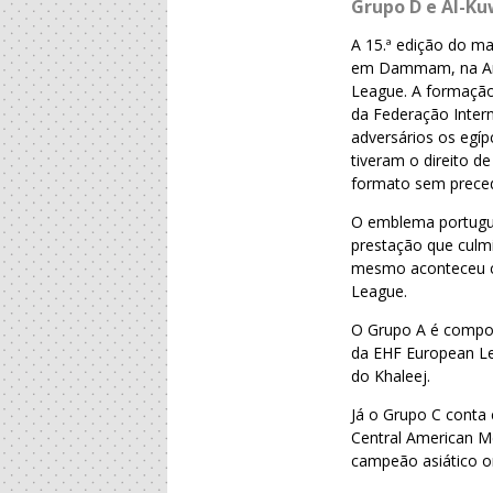
Grupo D e Al-Ku
A 15.ª edição do ma
em Dammam, na Aráb
League. A formação 
da Federação Intern
adversários os egí
tiveram o direito 
formato sem preced
O emblema portugu
prestação que culm
mesmo aconteceu co
League.
O Grupo A é compos
da EHF European Le
do Khaleej.
Já o Grupo C conta
Central American Me
campeão asiático o