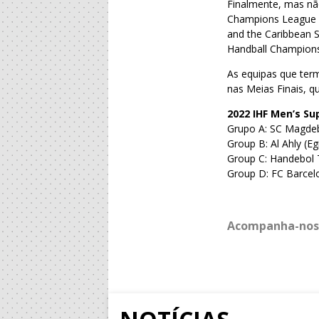
Finalmente, mas nã
Champions League e
and the Caribbean 
Handball Champions
As equipas que ter
nas Meias Finais, q
2022 IHF Men’s Su
Grupo A: SC Magdebu
Group B: Al Ahly (Eg
Group C: Handebol T
Group D: FC Barcelo
Acompanha-nos