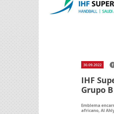
F
30.09.2022
IHF Supe
Grupo B
Emblema encarn
africano, Al Ahl