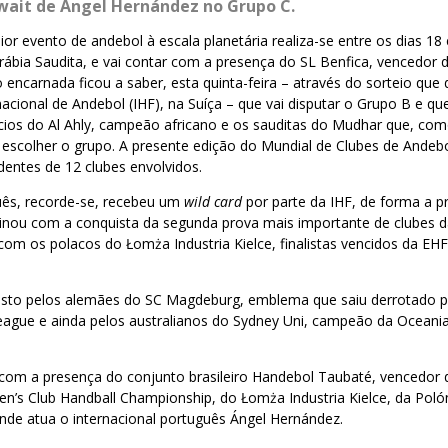
wait de Ángel Hernández no Grupo C.
ior evento de andebol à escala planetária realiza-se entre os dias 18
ia Saudita, e vai contar com a presença do SL Benfica, vencedor 
encarnada ficou a saber, esta quinta-feira – através do sorteio que
acional de Andebol (IHF), na Suíça – que vai disputar o Grupo B e q
pcios do Al Ahly, campeão africano e os sauditas do Mudhar que, co
de escolher o grupo. A presente edição do Mundial de Clubes de Ande
entes de 12 clubes envolvidos.
ês, recorde-se, recebeu um
wild card
por parte da IHF, de forma a pr
inou com a conquista da segunda prova mais importante de clubes d
m os polacos do Łomża Industria Kielce, finalistas vencidos da E
to pelos alemães do SC Magdeburg, emblema que saiu derrotado pe
ague e ainda pelos australianos do Sydney Uni, campeão da Oceania
 com a presença do conjunto brasileiro Handebol Taubaté, vencedor
n’s Club Handball Championship, do Łomża Industria Kielce, da Polón
nde atua o internacional português Ángel Hernández.