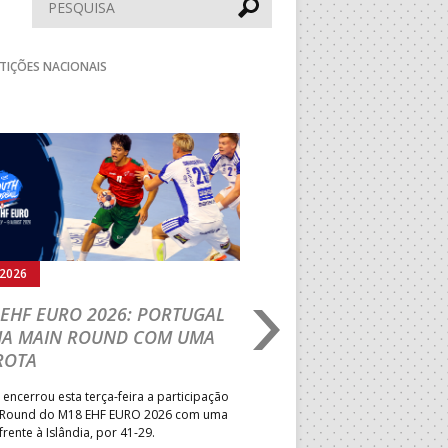
Pesquisar
TIÇÕES NACIONAIS
Seguinte
.2026
04.08.2026
EHF EURO 2026: PORTUGAL
IHF W18 WORLD
HA MAIN ROUND COM UMA
CHAMPIONSHIP: PO
ROTA
VENCE GUINÉ E SEG
PELA MELHOR CLASS
 encerrou esta terça-feira a participação
POSSÍVEL
 Round do M18 EHF EURO 2026 com uma
frente à Islândia, por 41-29.
Seleção Nacional venceu a Gui