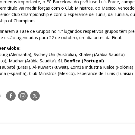
o menos importante, o FC Barcelona do pivô luso Luís Frade, camp
m título vai medir forças com o Club Ministros, do México, venced
Senior Club Championship e com o Esperance de Tunis, da Tunísia, q
hip of Champions.
minarem a Fase de Grupos no 1.º lugar dos respetivos grupos têm pr
ue estão agendadas para 22 de outubro, um dia antes da Final.
per Globe:
rg (Alemanha), Sydney Uni (Austrália), Khaleej (Arábia Saudita)
ito), Mudhar (Arábia Saudita),
SL Benfica (Portugal)
aubaté (Brasil), Al-Kuwait (Kuwait), Łomża Industria Kielce (Polónia)
na (Espanha), Club Ministros (México), Esperance de Tunis (Tunísia)
Siga-
Siga-
Siga-
:
nos
nos
nos
no
no
no
Facebook
Instagram
Twitter