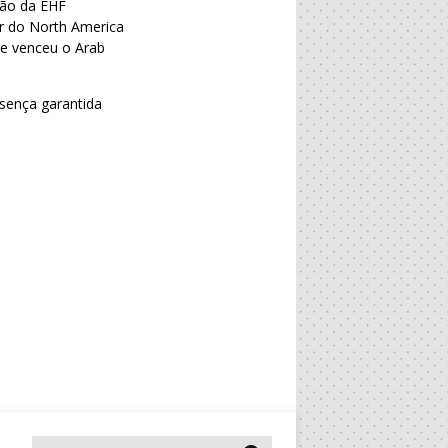
eão da EHF
or do North America
ue venceu o Arab
esença garantida