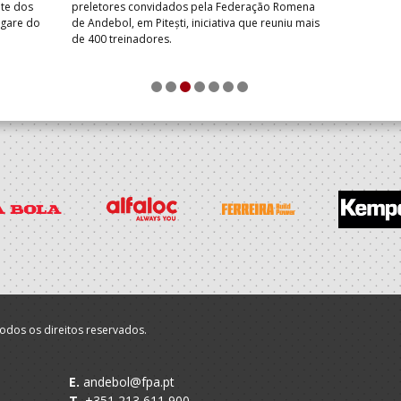
ate dos
preletores convidados pela Federação Romena
ugare do
de Andebol, em Pitești, iniciativa que reuniu mais
de 400 treinadores.
1
2
3
4
5
6
7
odos os direitos reservados.
E.
andebol@fpa.pt
T.
+351 213 611 900