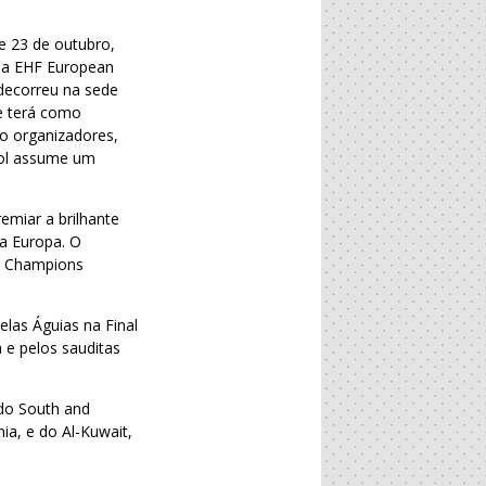
 e 23 de outubro,
da EHF European
 decorreu na sede
ue terá como
mo organizadores,
bol assume um
emiar a brilhante
a Europa. O
HF Champions
las Águias na Final
 e pelos sauditas
 do South and
ia, e do Al-Kuwait,