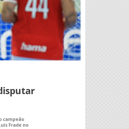
disputar
 o campeão
Luís Frade no