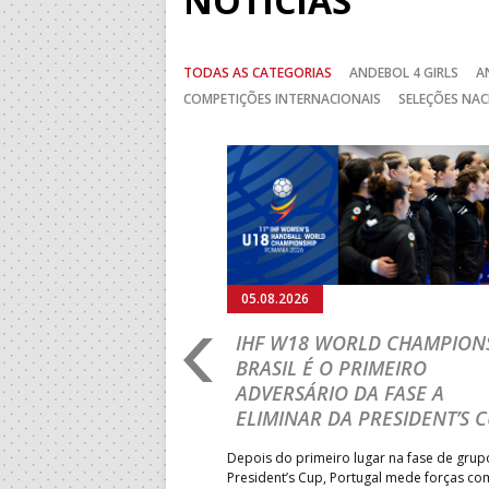
NOTÍCIAS
TODAS AS CATEGORIAS
ANDEBOL 4 GIRLS
A
COMPETIÇÕES INTERNACIONAIS
SELEÇÕES NAC
Anterior
05.08.2026
RO 2026: PORTUGAL
IHF W18 WORLD CHAMPIONS
GRESSAR AOS
BRASIL É O PRIMEIRO
RENTE À SUÉCIA
ADVERSÁRIO DA FASE A
ELIMINAR DA PRESIDENT’S 
ub-18 volta a entrar em campo
pelas 11h00 (hora portuguesa),
Depois do primeiro lugar na fase de grup
écia, naquele que será o
President’s Cup, Portugal mede forças co