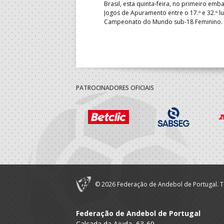
isso de Portugal no
Brasil, esta quinta-feira, no primeiro emb
opa – transmissão em direto
Jogos de Apuramento entre o 17.º e 32.º l
Campeonato do Mundo sub-18 Feminino.
PATROCINADORES OFICIAIS
© 2026 Federação de Andebol de Portugal. T
Federação de Andebol de Portugal
Calçada da Ajuda, 63-69