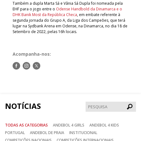
Também a dupla Marta Sá e Vânia Sá Dupla foi nomeada pela
EHF para o jogo entre o
Odense Handbold da Dinamarca e o
DHK Banik Most da República Checa
, em embate referente à
segunda jornada do Grupo A, da Liga dos Campeões, que terá
lugar na Sydbank Arena em Odense, na Dinamarca, no dia 18 de
Setembro de 2022, pelas 16h locais.
Acompanha-nos:
Siga-
Siga-
Siga-
nos
nos
nos
no
no
no
Facebook
Instagram
Twitter
NOTÍCIAS
Pesqui
TODAS AS CATEGORIAS
ANDEBOL 4 GIRLS
ANDEBOL 4 KIDS
PORTUGAL
ANDEBOL DE PRAIA
INSTITUCIONAL
COMPETIÇÕES NACIONAIS
COMPETIÇÕES INTERNACIONAIS