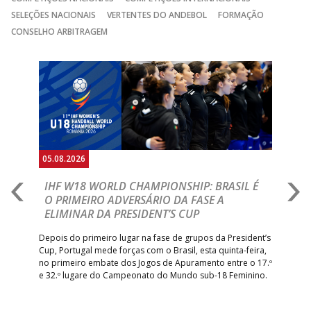
SELEÇÕES NACIONAIS
VERTENTES DO ANDEBOL
FORMAÇÃO
CONSELHO ARBITRAGEM
Anterior
Seguin
05.08.2026
05.
A
IHF W18 WORLD CHAMPIONSHIP: BRASIL É
I
IA
O PRIMEIRO ADVERSÁRIO DA FASE A
V
ELIMINAR DA PRESIDENT’S CUP
I
R
Depois do primeiro lugar na fase de grupos da President’s
Cup, Portugal mede forças com o Brasil, esta quinta-feira,
Tre
–
no primeiro embate dos Jogos de Apuramento entre o 17.º
inte
e 32.º lugare do Campeonato do Mundo sub-18 Feminino.
con
Pite