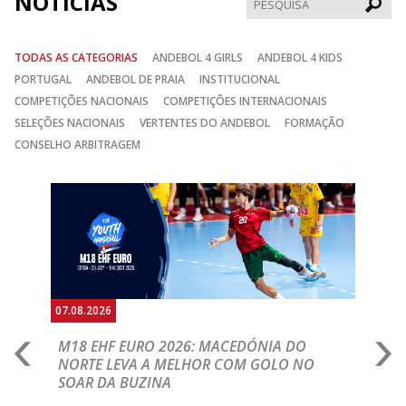
NOTÍCIAS
TODAS AS CATEGORIAS
ANDEBOL 4 GIRLS
ANDEBOL 4 KIDS
PORTUGAL
ANDEBOL DE PRAIA
INSTITUCIONAL
COMPETIÇÕES NACIONAIS
COMPETIÇÕES INTERNACIONAIS
SELEÇÕES NACIONAIS
VERTENTES DO ANDEBOL
FORMAÇÃO
CONSELHO ARBITRAGEM
Anterior
Seguin
07.08.2026
06.
A
M18 EHF EURO 2026: MACEDÓNIA DO
D
NORTE LEVA A MELHOR COM GOLO NO
Com
SOAR DA BUZINA
épo
o de