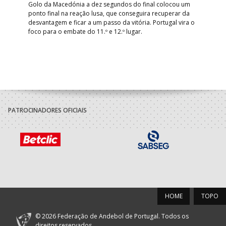
arra
 o
Golo da Macedónia a dez segundos do final colocou um
de
ponto final na reação lusa, que conseguira recuperar da
desvantagem e ficar a um passo da vitória. Portugal vira o
foco para o embate do 11.º e 12.º lugar.
PATROCINADORES OFICIAIS
HOME
TOPO
© 2026 Federação de Andebol de Portugal. Todos os
direitos reservados.