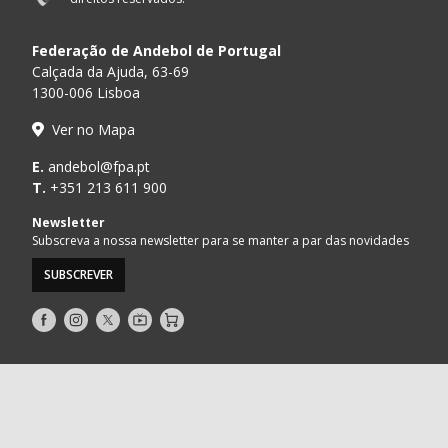
Federação de Andebol de Portugal
Calçada da Ajuda, 63-69
1300-006 Lisboa
Ver no Mapa
E.
andebol@fpa.pt
T.
+351 213 611 900
Newsletter
Subscreva a nossa newsletter para se manter a par das novidades
SUBSCREVER
Siga-
Siga-
Siga-
AndebolTV
Loja
nos
nos
nos
no
no
no
Facebook
Instagram
Twitter