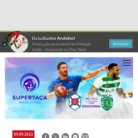
Resultados Andebol
Instalar
Federação de Andebol de Portugal
Grátis - Disponivel na Play Store
09.09.2022
Facebook
Twitter
LinkedIn
WhatsApp
E-