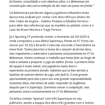
fortíssimo, consolidado e com objetivos altos; e o Belenenses em
reconstrução mas com a ambição de dar mais um passo em frente.”
Os Belenenses perderam alguns jogadores influentes nesta
época mas acabam por contar com dois reforços vindos do
Inter Clube de Angola – Adelino Pestana e Edvaldo Ferreira –
para além das referências que se mantêm no plantel, como é o
caso de Bruno Moreira e Tiago Pereira.
Já o Sporting CP pretende reviver o momento de 2013/2014,
onde conquistou a sua última Supertaça, frente ao FC Porto (ao
vencer por 33-32) e Ricardo Costa não esconde o favoritismo na
meia final:
“Somos favoritos e temos de o assumir de forma clara,
mas respeitamos o adversário e pensamos exclusivamente no CF Os
Belenenses. Vamos continuar o trabalho que temos feito ao longo de
toda a semana e preparar o jogo da melhor forma. A primeira linha
da equipa é muito móvel, com jogadores muito bons e
experientes na primeira divisão. Sabemos que se lhes dermos a
hipótese de estarem dentro do jogo, vão fazê-lo. É uma grande
oportunidade para eles e para nós uma grande responsabilidade.
Gostamos disso, mas temos de saber responder às exigências
daquilo que é a Supertaça. Queremos vencer a competição, mas
pensamos única e exclusivamente no CF Os Belenenses.”
Os leões contam “apenas” com três Supertaças no seu
palmarés, sendo a equipa dos ditos três grandes com o menor