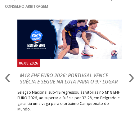
CONSELHO ARBITRAGEM
Anterior
Seguin
06.08.2026
05.
M18 EHF EURO 2026: PORTUGAL VENCE
R
SUÉCIA E SEGUE NA LUTA PARA O 9.º LUGAR
R
bre
Seleção Nacional sub-18 regressou às vitórias no M18 EHF
San
EURO 2026, ao superar a Suécia por 32-28, em Belgrado e
Figu
garantiu uma vaga para o próximo Campeonato do
pro
Mundo.
tal