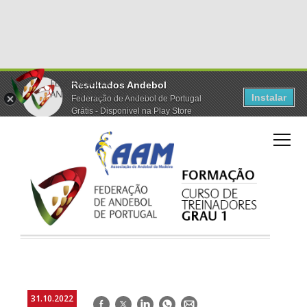
Resultados Andebol
Instalar
Federação de Andebol de Portugal
Grátis - Disponivel na Play Store
31.10.2022
Facebook
Twitter
LinkedIn
WhatsApp
E-