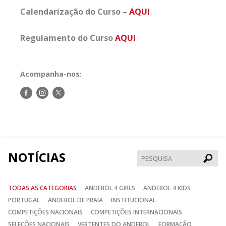
Calendarização do Curso –
AQUI
Regulamento do Curso
AQUI
Acompanha-nos:
Siga-
Siga-
Siga-
nos
nos
nos
no
no
no
Facebook
Instagram
Twitter
NOTÍCIAS
Pesqui
TODAS AS CATEGORIAS
ANDEBOL 4 GIRLS
ANDEBOL 4 KIDS
PORTUGAL
ANDEBOL DE PRAIA
INSTITUCIONAL
COMPETIÇÕES NACIONAIS
COMPETIÇÕES INTERNACIONAIS
SELEÇÕES NACIONAIS
VERTENTES DO ANDEBOL
FORMAÇÃO