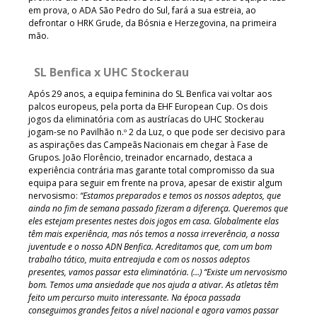
em prova, o ADA São Pedro do Sul, fará a sua estreia, ao
defrontar o HRK Grude, da Bósnia e Herzegovina, na primeira
mão.
SL Benfica x UHC Stockerau
Após 29 anos, a equipa feminina do SL Benfica vai voltar aos
palcos europeus, pela porta da EHF European Cup. Os dois
jogos da eliminatória com as austríacas do UHC Stockerau
jogam-se no Pavilhão n.º 2 da Luz, o que pode ser decisivo para
as aspirações das Campeãs Nacionais em chegar à Fase de
Grupos. João Florêncio, treinador encarnado, destaca a
experiência contrária mas garante total compromisso da sua
equipa para seguir em frente na prova, apesar de existir algum
nervosismo:
“Estamos preparados e temos os nossos adeptos, que
ainda no fim de semana passado fizeram a diferença. Queremos que
eles estejam presentes nestes dois jogos em casa. Globalmente elas
têm mais experiência, mas nós temos a nossa irreverência, a nossa
juventude e o nosso ADN Benfica. Acreditamos que, com um bom
trabalho tático, muita entreajuda e com os nossos adeptos
presentes, vamos passar esta eliminatória. (…) “Existe um nervosismo
bom. Temos uma ansiedade que nos ajuda a ativar. As atletas têm
feito um percurso muito interessante. Na época passada
conseguimos grandes feitos a nível nacional e agora vamos passar