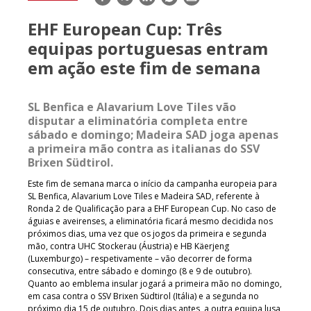
mail
EHF European Cup: Três
equipas portuguesas entram
em ação este fim de semana
SL Benfica e Alavarium Love Tiles vão
disputar a eliminatória completa entre
sábado e domingo; Madeira SAD joga apenas
a primeira mão contra as italianas do
SSV
Brixen Südtirol
.
Este fim de semana marca o início da campanha europeia para
SL Benfica, Alavarium Love Tiles e Madeira SAD, referente à
Ronda 2 de Qualificação para a EHF European Cup. No caso de
águias e aveirenses, a eliminatória ficará mesmo decidida nos
próximos dias, uma vez que os jogos da primeira e segunda
mão, contra UHC Stockerau (Áustria) e HB Käerjeng
(Luxemburgo) – respetivamente – vão decorrer de forma
consecutiva, entre sábado e domingo (8 e 9 de outubro).
Quanto ao emblema insular jogará a primeira mão no domingo,
em casa contra o SSV Brixen Südtirol (Itália) e a segunda no
próximo dia 15 de outubro. Dois dias antes, a outra equipa lusa