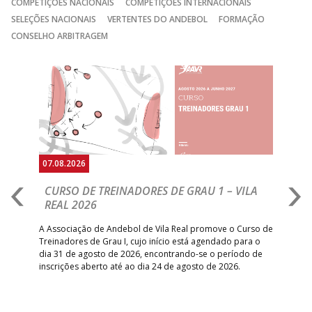
COMPETIÇÕES NACIONAIS
COMPETIÇÕES INTERNACIONAIS
SELEÇÕES NACIONAIS
VERTENTES DO ANDEBOL
FORMAÇÃO
CONSELHO ARBITRAGEM
Anterior
Seguin
07.08.2026
07.
CURSO DE TREINADORES DE GRAU 1 – VILA
M
REAL 2026
N
S
A Associação de Andebol de Vila Real promove o Curso de
Treinadores de Grau I, cujo início está agendado para o
Gol
dia 31 de agosto de 2026, encontrando-se o período de
pont
inscrições aberto até ao dia 24 de agosto de 2026.
desv
foco