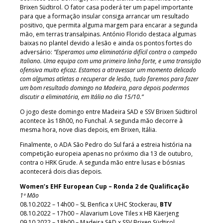
Brixen Südtirol. O fator casa poderá ter um papel importante
para que a formação insular consiga arrancar um resultado
positivo, que permita alguma margem para encarar a segunda
mão, em terras transalpinas. António Florido destaca algumas
baixas no plantel devido a lesão e ainda os pontos fortes do
adversário:
“Esperamos uma eliminatória difícil contra o campeão
Italiano. Uma equipa com uma primeira linha forte, e uma transição
ofensiva muito eficaz. Estamos a atravessar um momento delicado
com algumas atletas a recuperar de lesão, tudo faremos para fazer
um bom resultado domingo na Madeira, para depois podermos
discutir a eliminatória, em Itália no dia 15/10.”
O jogo deste domingo entre Madeira SAD e SSV Brixen Südtirol
acontece às 18h00, no Funchal. A segunda mão decorre à
mesma hora, nove dias depois, em Brixen, Itália.
Finalmente, o ADA São Pedro do Sul fará a estreia história na
competição europeia apenas no próximo dia 13 de outubro,
contra o HRK Grude. A segunda mão entre lusas e bósnias
acontecerá dois dias depois.
Women’s EHF European Cup – Ronda 2 de Qualificação
1ª Mão
08.10.2022 – 14h00 – SL Benfica x UHC Stockerau,
BTV
08.10.2022 – 17h00 – Alavarium Love Tiles x HB Käerjeng
09.10.2022 – 18h00 – Madeira SAD x SSV Brixen Südtirol