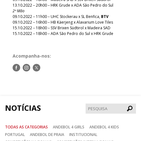
13.10.2022 – 20h00 – HRK Grude x ADA São Pedro do Sul
2ª Mão
09.10.2022 – 11h00 – UHC Stockerau x SL Benfica,
BTV
09.10.2022 – 16h00 – HB Käerjeng x Alavarium Love Tiles
15.10.2022 – 18h00 – SSV Brixen Südtirol x Madeira SAD
15.10.2022 – 18h00 – ADA São Pedro do Sul x HRK Grude
Acompanha-nos:
Siga-
Siga-
Siga-
nos
nos
nos
no
no
no
Facebook
Instagram
Twitter
NOTÍCIAS
Pesqui
TODAS AS CATEGORIAS
ANDEBOL 4 GIRLS
ANDEBOL 4 KIDS
PORTUGAL
ANDEBOL DE PRAIA
INSTITUCIONAL