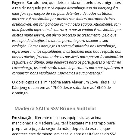
Eugénio Bartolomeu, que deixa ainda um apelo aos emigrantes
a residir naquele país:
“A equipa luxemburguesa do Kaerjeng é a
mais forte formação do seu país, detentora de todos os títulos
internos e é constituída por atletas com índices antropométricos
assinaláveis, em comparação com a nossa equipa. Atualmente, com
uma filosofia diferente de outrora, a nossa equipa é constituída por
atletas muito jovens, em pleno processo de crescimento, pelo que
este tipo de desafios é muito importante para auxiliar a sua
evolução. Com os dois jogos a serem disputados no Luxemburgo,
esperamos muitas dificuldades, mas também uma boa resposta das
nossas atletas, fazendo todos os possíveis para passar à eliminatória
seguinte. Por último, uma palavras para os portugueses a residir no
Luxemburgo, os quais serão muito importantes para nos ajudarem a
conquistar bons resultados. Esperamos a sua presença.”
O dois jogos da eliminatória entre Alavarium Love Tiles e HB
Käerjeng decorrem às 17h00 deste sábado e às 16h00 de
domingo.
Madeira SAD x SSV Brixen Südtirol
Em situação diferente das duas equipas lusas acima
mencionada, o Madeira SAD terá bastante mais tempo para
preparar o jogo da segunda mão, depois da estreia, que
acontece este domingo, em casa, diante das italianas do SSV