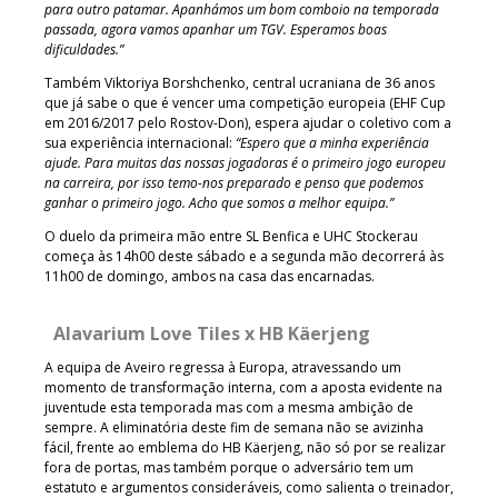
para outro patamar. Apanhámos um bom comboio na temporada
passada, agora vamos apanhar um TGV. Esperamos boas
dificuldades.”
Também Viktoriya Borshchenko, central ucraniana de 36 anos
que já sabe o que é vencer uma competição europeia (EHF Cup
em 2016/2017 pelo Rostov-Don), espera ajudar o coletivo com a
sua experiência internacional:
“Espero que a minha experiência
ajude. Para muitas das nossas jogadoras é o primeiro jogo europeu
na carreira, por isso temo-nos preparado e penso que podemos
ganhar o primeiro jogo. Acho que somos a melhor equipa.”
O duelo da primeira mão entre SL Benfica e UHC Stockerau
começa às 14h00 deste sábado e a segunda mão decorrerá às
11h00 de domingo, ambos na casa das encarnadas.
Alavarium Love Tiles x HB Käerjeng
A equipa de Aveiro regressa à Europa, atravessando um
momento de transformação interna, com a aposta evidente na
juventude esta temporada mas com a mesma ambição de
sempre. A eliminatória deste fim de semana não se avizinha
fácil, frente ao emblema do HB Käerjeng, não só por se realizar
fora de portas, mas também porque o adversário tem um
estatuto e argumentos consideráveis, como salienta o treinador,