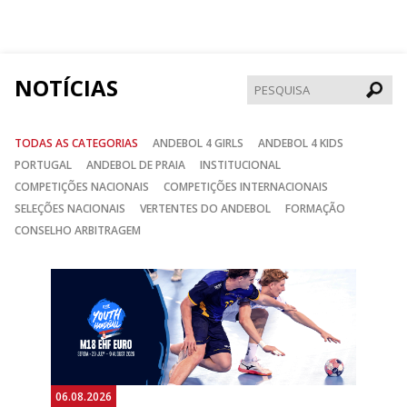
no
no
no
Facebook
Instagram
Twitter
NOTÍCIAS
Pesqui
TODAS AS CATEGORIAS
ANDEBOL 4 GIRLS
ANDEBOL 4 KIDS
PORTUGAL
ANDEBOL DE PRAIA
INSTITUCIONAL
COMPETIÇÕES NACIONAIS
COMPETIÇÕES INTERNACIONAIS
SELEÇÕES NACIONAIS
VERTENTES DO ANDEBOL
FORMAÇÃO
CONSELHO ARBITRAGEM
Anterior
Seguin
06.08.2026
05.