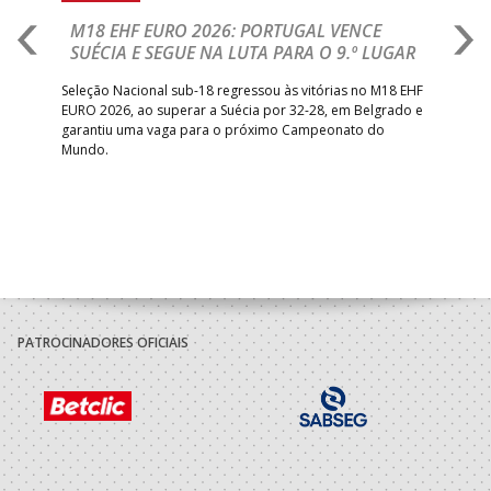
M18 EHF EURO 2026: PORTUGAL VENCE
R
SUÉCIA E SEGUE NA LUTA PARA O 9.º LUGAR
R
bre
Seleção Nacional sub-18 regressou às vitórias no M18 EHF
San
EURO 2026, ao superar a Suécia por 32-28, em Belgrado e
Figu
garantiu uma vaga para o próximo Campeonato do
pro
Mundo.
tal
PATROCINADORES OFICIAIS