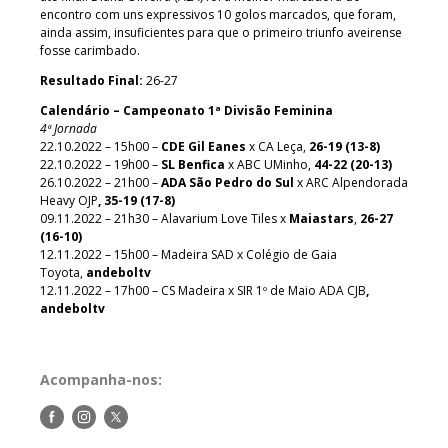
encontro com uns expressivos 10 golos marcados, que foram,
ainda assim, insuficientes para que o primeiro triunfo aveirense
fosse carimbado.
Resultado Final:
26-27
Calendário – Campeonato 1ª Divisão Feminina
4ª Jornada
22.10.2022 – 15h00 –
CDE Gil Eanes
x CA Leça,
26-19 (13-8)
22.10.2022 – 19h00 –
SL Benfica
x ABC UMinho,
44-22 (20-13)
26.10.2022
– 21h00
–
ADA São Pedro do Sul
x ARC Alpendorada
Heavy OJP
, 35-19 (17-8)
09.11.2022 – 21h30 – Alavarium Love Tiles x
Maiastars
,
26-27
(16-10)
12.11.2022 – 15h00 – Madeira SAD x Colégio de Gaia
Toyota,
andeboltv
12.11.2022 – 17h00 – CS Madeira x SIR 1º de Maio ADA CJB
,
andeboltv
Acompanha-nos:
Siga-
Siga-
Siga-
nos
nos
nos