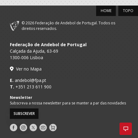
HOME
TOPO
© 2026 Federação de Andebol de Portugal. Todos os
direitos reservados.
Federação de Andebol de Portugal
Calçada da Ajuda, 63-69
1300-006 Lisboa
Ver no Mapa
E.
andebol@fpa.pt
T.
+351 213 611 900
Newsletter
Subscreva a nossa newsletter para se manter a par das novidades
SUBSCREVER
Siga-
Siga-
Siga-
AndebolTV
Loja
nos
nos
nos