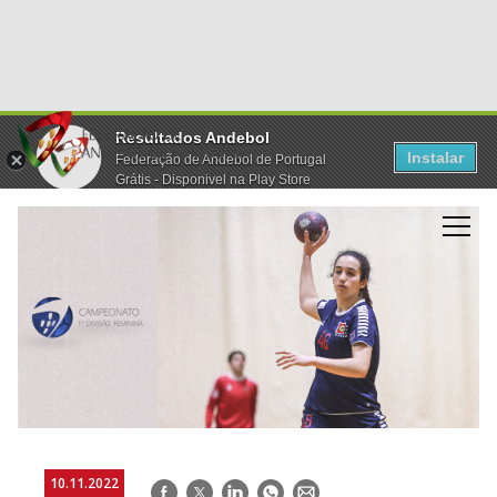
Resultados Andebol
Instalar
Federação de Andebol de Portugal
Grátis - Disponivel na Play Store
10.11.2022
Facebook
Twitter
LinkedIn
WhatsApp
E-