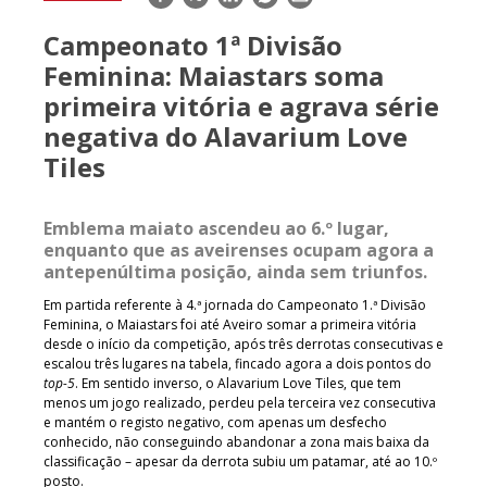
mail
Campeonato 1ª Divisão
Feminina: Maiastars soma
primeira vitória e agrava série
negativa do Alavarium Love
Tiles
Emblema maiato ascendeu ao 6.º lugar,
enquanto que as aveirenses ocupam agora a
antepenúltima posição, ainda sem triunfos.
Em partida referente à 4.ª jornada do Campeonato 1.ª Divisão
Feminina, o Maiastars foi até Aveiro somar a primeira vitória
desde o início da competição, após três derrotas consecutivas e
escalou três lugares na tabela, fincado agora a dois pontos do
top-5
. Em sentido inverso, o Alavarium Love Tiles, que tem
menos um jogo realizado, perdeu pela terceira vez consecutiva
e mantém o registo negativo, com apenas um desfecho
conhecido, não conseguindo abandonar a zona mais baixa da
classificação – apesar da derrota subiu um patamar, até ao 10.º
posto.