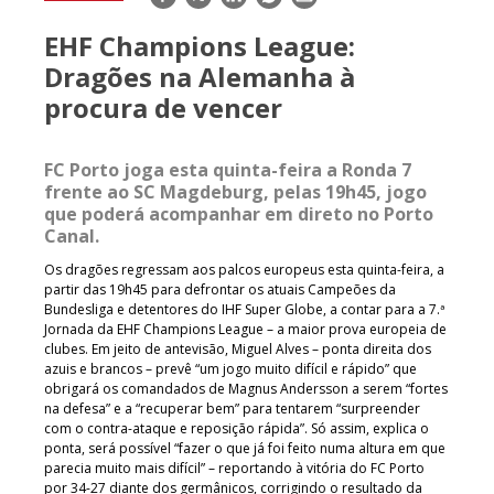
mail
EHF Champions League:
Dragões na Alemanha à
procura de vencer
FC Porto joga esta quinta-feira a Ronda 7
frente ao SC Magdeburg, pelas 19h45, jogo
que poderá acompanhar em direto no Porto
Canal.
Os dragões regressam aos palcos europeus esta quinta-feira, a
partir das 19h45 para defrontar os atuais Campeões da
Bundesliga e detentores do IHF Super Globe, a contar para a 7.ª
Jornada da EHF Champions League – a maior prova europeia de
clubes. Em jeito de antevisão, Miguel Alves – ponta direita dos
azuis e brancos – prevê “um jogo muito difícil e rápido” que
obrigará os comandados de Magnus Andersson a serem “fortes
na defesa” e a “recuperar bem” para tentarem “surpreender
com o contra-ataque e reposição rápida”. Só assim, explica o
ponta, será possível “fazer o que já foi feito numa altura em que
parecia muito mais difícil” – reportando à vitória do FC Porto
por 34-27 diante dos germânicos, corrigindo o resultado da