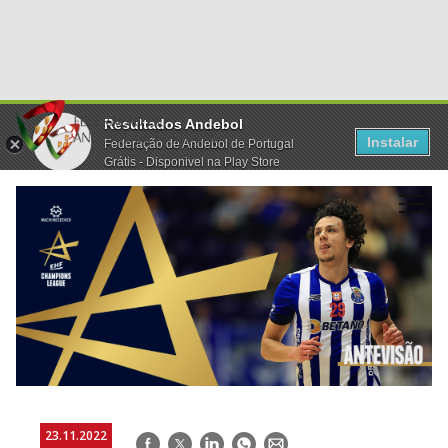
Resultados Andebol
Instalar
Federação de Andebol de Portugal
Grátis - Disponivel na Play Store
23.11.2022
Facebook
Twitter
LinkedIn
WhatsApp
E-