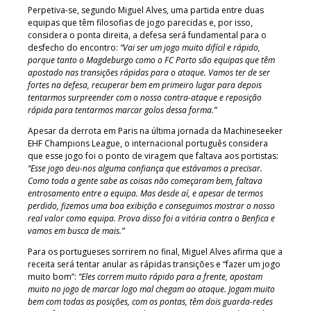
Perpetiva-se, segundo Miguel Alves, uma partida entre duas
equipas que têm filosofias de jogo parecidas e, por isso,
considera o ponta direita, a defesa será fundamental para o
desfecho do encontro:
“Vai ser um jogo muito difícil e rápido,
porque tanto o Magdeburgo como o FC Porto são equipas que têm
apostado nas transições rápidas para o ataque. Vamos ter de ser
fortes na defesa, recuperar bem em primeiro lugar para depois
tentarmos surpreender com o nosso contra-ataque e reposição
rápida para tentarmos marcar golos dessa forma.”
Apesar da derrota em Paris na última jornada da Machineseeker
EHF Champions League, o internacional português considera
que esse jogo foi o ponto de viragem que faltava aos portistas:
“Esse jogo deu-nos alguma confiança que estávamos a precisar.
Como toda a gente sabe as coisas não começaram bem, faltava
entrosamento entre a equipa. Mas desde aí, e apesar de termos
perdido, fizemos uma boa exibição e conseguimos mostrar o nosso
real valor como equipa. Prova disso foi a vitória contra o Benfica e
vamos em busca de mais.”
Para os portugueses sorrirem no final, Miguel Alves afirma que a
receita será tentar anular as rápidas transições e “fazer um jogo
muito bom”:
“Eles correm muito rápido para a frente, apostam
muito no jogo de marcar logo mal chegam ao ataque. Jogam muito
bem com todas as posições, com os pontas, têm dois guarda-redes