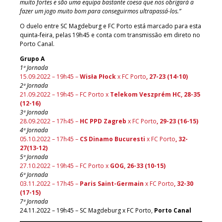
muito fortes e são uma equipa bastante coesa que nos obrigará a
fazer um jogo muito bom para conseguirmos ultrapassá-los.”
O duelo entre SC Magdeburg e FC Porto está marcado para esta
quinta-feira, pelas 19h45 e conta com transmissão em direto no
Porto Canal.
Grupo A
1ª Jornada
15.09.2022 – 19h45 –
Wisła Płock
x FC Porto
, 27-23 (14-10)
2ª Jornada
21.09.2022 – 19h45 – FC Porto x
Telekom Veszprém HC, 28-35
(12-16)
3ª Jornada
28.09.2022 – 17h45 –
HC PPD Zagreb
x FC Porto
,
29-23 (16-15
)
4ª Jornada
05.10.2022 – 17h45 –
CS Dinamo Bucuresti
x FC Porto
, 32-
27(13-12)
5ª Jornada
27.10.2022 – 19h45 – FC Porto x
GOG, 26-33 (10-15)
6ª Jornada
03.11.2022 – 17h45 –
Paris Saint-Germain
x FC Porto
, 32-30
(17-15)
7ª Jornada
24.11.2022 – 19h45 – SC Magdeburg x FC Porto,
Porto Canal