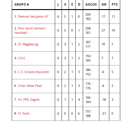
GRUPO A
J
V
E
D
GOLOS
DIF
PTS
200 :
1.
Telekom Veszprém HC
6
5
1
0
17
11
183
2.
Paris Saint-Germain
208 :
6
5
0
1
27
10
Handball
181
187 :
3.
SC Magdeburg
6
3
1
2
10
7
177
192 :
4.
GOG
6
3
1
2
7
7
185
186 :
5.
C.S. Dinamo Bucuresti
6
2
1
3
-6
5
192
170 :
6.
Orlen Wisla Plock
6
2
1
3
-6
5
176
166 :
7.
HC PPD Zagreb
6
1
1
4
-18
3
184
157 :
8.
FC Porto
6
0
0
6
-31
0
188