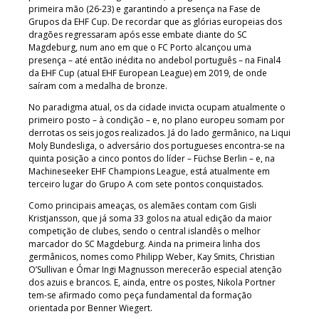
primeira mão (26-23) e garantindo a presença na Fase de
Grupos da EHF Cup. De recordar que as glórias europeias dos
dragões regressaram após esse embate diante do SC
Magdeburg, num ano em que o FC Porto alcançou uma
presença – até então inédita no andebol português – na Final4
da EHF Cup (atual EHF European League) em 2019, de onde
saíram com a medalha de bronze.
No paradigma atual, os da cidade invicta ocupam atualmente o
primeiro posto – à condição – e, no plano europeu somam por
derrotas os seis jogos realizados. Já do lado germânico, na Liqui
Moly Bundesliga, o adversário dos portugueses encontra-se na
quinta posição a cinco pontos do líder – Füchse Berlin – e, na
Machineseeker EHF Champions League, está atualmente em
terceiro lugar do Grupo A com sete pontos conquistados.
Como principais ameaças, os alemães contam com Gisli
Kristjansson, que já soma 33 golos na atual edição da maior
competição de clubes, sendo o central islandês o melhor
marcador do SC Magdeburg. Ainda na primeira linha dos
germânicos, nomes como Philipp Weber, Kay Smits, Christian
O’Sullivan e Ómar Ingi Magnusson merecerão especial atenção
dos azuis e brancos. E, ainda, entre os postes, Nikola Portner
tem-se afirmado como peça fundamental da formação
orientada por Benner Wiegert.