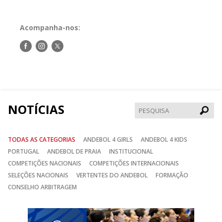
Acompanha-nos:
Siga-
Siga-
Siga-
nos
nos
nos
no
no
no
Facebook
Instagram
Twitter
NOTÍCIAS
Pesqui
TODAS AS CATEGORIAS
ANDEBOL 4 GIRLS
ANDEBOL 4 KIDS
PORTUGAL
ANDEBOL DE PRAIA
INSTITUCIONAL
COMPETIÇÕES NACIONAIS
COMPETIÇÕES INTERNACIONAIS
SELEÇÕES NACIONAIS
VERTENTES DO ANDEBOL
FORMAÇÃO
CONSELHO ARBITRAGEM
Anterior
Seguin