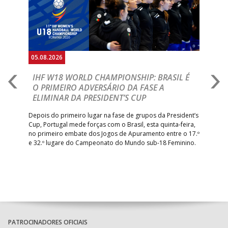
05.08.2026
05.
A
IHF W18 WORLD CHAMPIONSHIP: BRASIL É
I
IA
O PRIMEIRO ADVERSÁRIO DA FASE A
V
ELIMINAR DA PRESIDENT’S CUP
I
R
Depois do primeiro lugar na fase de grupos da President’s
Cup, Portugal mede forças com o Brasil, esta quinta-feira,
Tre
–
no primeiro embate dos Jogos de Apuramento entre o 17.º
inte
e 32.º lugare do Campeonato do Mundo sub-18 Feminino.
con
Pite
PATROCINADORES OFICIAIS