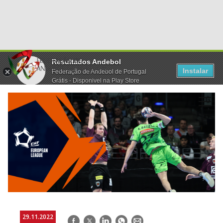
Resultados Andebol
Instalar
Federação de Andebol de Portugal
Grátis - Disponivel na Play Store
29.11.2022
Facebook
Twitter
LinkedIn
WhatsApp
E-