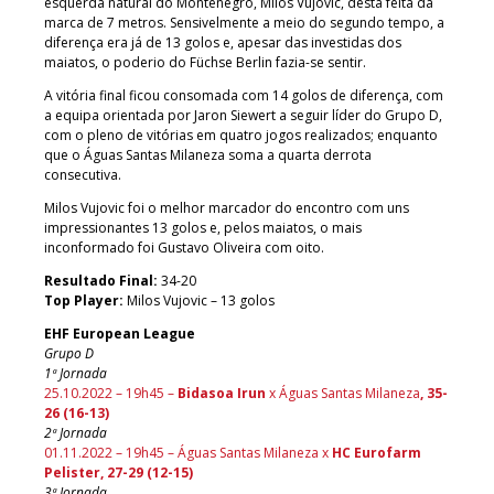
esquerda natural do Montenegro, Milos Vujovic, desta feita da
marca de 7 metros. Sensivelmente a meio do segundo tempo, a
diferença era já de 13 golos e, apesar das investidas dos
maiatos, o poderio do Füchse Berlin fazia-se sentir.
A vitória final ficou consomada com 14 golos de diferença, com
a equipa orientada por Jaron Siewert a seguir líder do Grupo D,
com o pleno de vitórias em quatro jogos realizados; enquanto
que o Águas Santas Milaneza soma a quarta derrota
consecutiva.
Milos Vujovic foi o melhor marcador do encontro com uns
impressionantes 13 golos e, pelos maiatos, o mais
inconformado foi Gustavo Oliveira com oito.
Resultado Final:
34-20
Top Player:
Milos Vujovic – 13 golos
EHF European League
Grupo D
1ª Jornada
25.10.2022 – 19h45 –
Bidasoa Irun
x Águas Santas Milaneza
, 35-
26 (16-13)
2ª Jornada
01.11.2022 – 19h45 – Águas Santas Milaneza x
HC Eurofarm
Pelister, 27-29 (12-15)
3ª Jornada