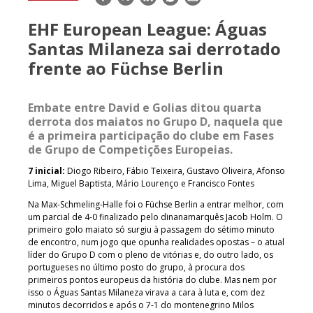
mail
EHF European League: Águas
Santas Milaneza sai derrotado
frente ao Füchse Berlin
Embate entre David e Golias ditou quarta
derrota dos maiatos no Grupo D, naquela que
é a primeira participação do clube em Fases
de Grupo de Competições Europeias.
7 inicial:
Diogo Ribeiro, Fábio Teixeira, Gustavo Oliveira, Afonso
Lima, Miguel Baptista, Mário Lourenço e Francisco Fontes
Na Max-Schmeling-Halle foi o Füchse Berlin a entrar melhor, com
um parcial de 4-0 finalizado pelo dinanamarquês Jacob Holm. O
primeiro golo maiato só surgiu à passagem do sétimo minuto
de encontro, num jogo que opunha realidades opostas – o atual
líder do Grupo D com o pleno de vitórias e, do outro lado, os
portugueses no último posto do grupo, à procura dos
primeiros pontos europeus da história do clube. Mas nem por
isso o Águas Santas Milaneza virava a cara à luta e, com dez
minutos decorridos e após o 7-1 do montenegrino Milos