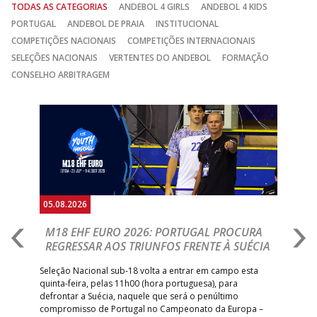
TODAS AS CATEGORIAS
ANDEBOL 4 GIRLS
ANDEBOL 4 KIDS
PORTUGAL
ANDEBOL DE PRAIA
INSTITUCIONAL
COMPETIÇÕES NACIONAIS
COMPETIÇÕES INTERNACIONAIS
SELEÇÕES NACIONAIS
VERTENTES DO ANDEBOL
FORMAÇÃO
CONSELHO ARBITRAGEM
Anterior
Seguin
05.08.2026
05.
M18 EHF EURO 2026: PORTUGAL PROCURA
I
REGRESSAR AOS TRIUNFOS FRENTE À SUÉCIA
O
E
uel
Seleção Nacional sub-18 volta a entrar em campo esta
quinta-feira, pelas 11h00 (hora portuguesa), para
Depo
defrontar a Suécia, naquele que será o penúltimo
Cup,
compromisso de Portugal no Campeonato da Europa –
no 