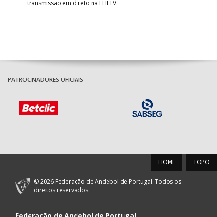
transmissão em direto na EHFTV.
e 3
PATROCINADORES OFICIAIS
HOME
TOPO
© 2026 Federação de Andebol de Portugal. Todos os
direitos reservados.
Federação de Andebol de Portugal