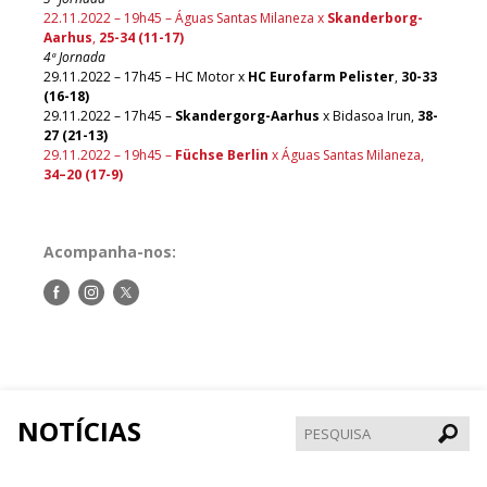
22.11.2022 – 19h45 – Águas Santas Milaneza x
Skanderborg-
Aarhus
,
25-34 (11-17)
4ª Jornada
29.11.2022 – 17h45 – HC Motor x
HC Eurofarm Pelister
,
30-33
(16-18)
29.11.2022 – 17h45 –
Skandergorg-Aarhus
x Bidasoa Irun,
38-
27 (21-13)
29.11.2022 – 19h45 –
Füchse Berlin
x Águas Santas Milaneza,
3
4
–
2
0
(17-9)
Acompanha-nos:
Siga-
Siga-
Siga-
nos
nos
nos
no
no
no
Facebook
Instagram
Twitter
NOTÍCIAS
Pesqui