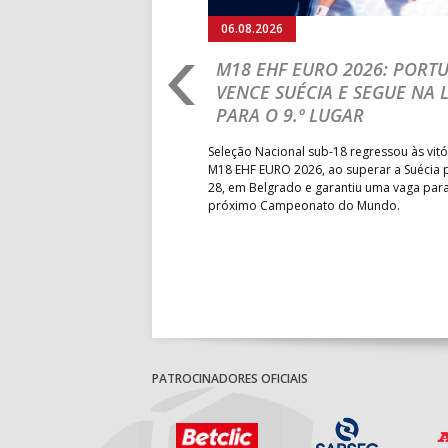
06.08.2026
RLD CHAMPIONSHIP:
M18 EHF EURO 2026: PORT
IA PARA A EQUIPA
VENCE SUÉCIA E SEGUE NA 
PARA O 9.º LUGAR
obre o Brasil, em Ramnicu
Seleção Nacional sub-18 regressou às vitó
e de apuramento dos lugares 17
M18 EHF EURO 2026, ao superar a Suécia 
fo confortável das jogadoras
28, em Belgrado e garantiu uma vaga par
próximo Campeonato do Mundo.
PATROCINADORES OFICIAIS