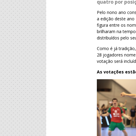
quatro por posi
Pelo nono ano cons
a edição deste ano 
figura entre os no
brilharam na tempor
distribuídos pelo se
Como é já tradição,
28 jogadores nomea
votação será incluíd
As votações estã