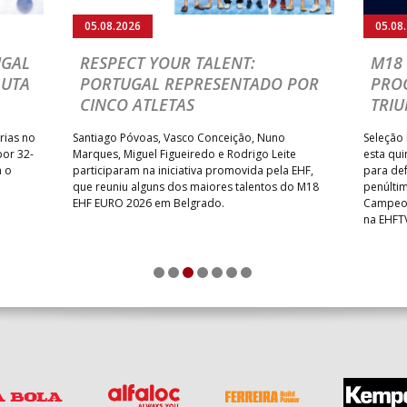
05.08.2026
05.08
UGAL
RESPECT YOUR TALENT:
M18 
LUTA
PORTUGAL REPRESENTADO POR
PRO
CINCO ATLETAS
TRIU
rias no
Santiago Póvoas, Vasco Conceição, Nuno
Seleção 
por 32-
Marques, Miguel Figueiredo e Rodrigo Leite
esta qui
a o
participaram na iniciativa promovida pela EHF,
para def
que reuniu alguns dos maiores talentos do M18
penúlti
EHF EURO 2026 em Belgrado.
Campeon
na EHFT
1
2
3
4
5
6
7