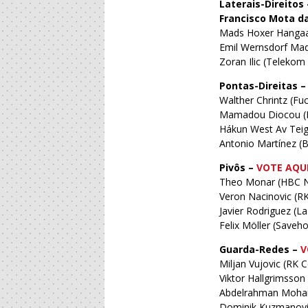
Laterais-Direitos 
Francisco Mota d
Mads Hoxer Hangaa
Emil Wernsdorf Ma
Zoran Ilic (Telekom
Pontas-Direitas –
Walther Chrintz (Fuc
Mamadou Diocou (L
Hákun West Av Teig
Antonio Martínez 
Pivôs –
VOTE AQU
Theo Monar (HBC N
Veron Nacinovic (RK
Javier Rodriguez (L
Felix Möller (Saveho
Guarda-Redes –
V
Miljan Vujovic (RK 
Viktor Hallgrimsson
Abdelrahman Mohame
Dominik Kuzmanović