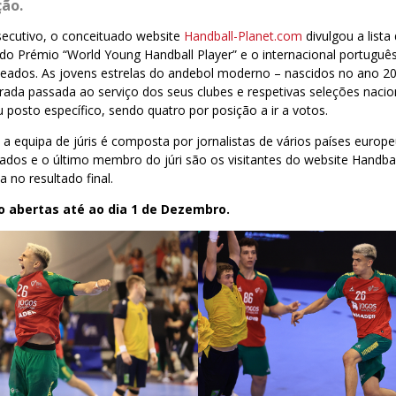
ção.
ecutivo, o conceituado website
Handball-Planet.com
divulgou a list
do Prémio “World Young Handball Player” e o internacional portuguê
meados. As jovens estrelas do andebol moderno – nascidos no ano 2
ada passada ao serviço dos seus clubes e respetivas seleções nacio
u posto específico, sendo quatro por posição a ir a votos.
 a equipa de júris é composta por jornalistas de vários países europ
dos e o último membro do júri são os visitantes do website Handbal
a no resultado final.
o abertas até ao dia 1 de Dezembro.