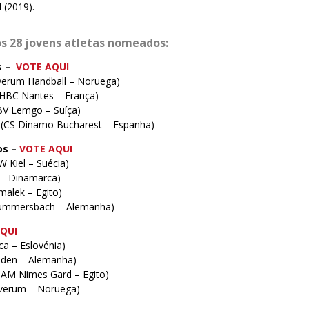
 (2019).
os 28 jovens atletas nomeados:
s
–
VOTE AQU
I
lverum Handball – Noruega)
(HBC Nantes – França)
BV Lemgo – Suíça)
a (CS Dinamo Bucharest – Espanha)
os –
VOTE AQU
I
 Kiel – Suécia)
 – Dinamarca)
alek – Egito)
 Gummersbach – Alemanha)
AQU
I
a – Eslovénia)
nden – Alemanha)
M Nimes Gard – Egito)
lverum – Noruega)