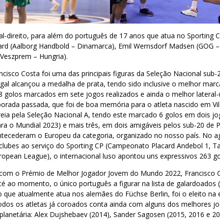
al-direito, para além do português de 17 anos que atua no Sporting
rd (Aalborg Handbold – Dinamarca), Emil Wernsdorf Madsen (GOG –
 Veszprem – Hungria).
cisco Costa foi uma das principais figuras da Seleção Nacional sub
gal alcançou a medalha de prata, tendo sido inclusive o melhor mar
golos marcados em sete jogos realizados e ainda o melhor lateral-d
orada passada, que foi de boa memória para o atleta nascido em Vi
eia pela Seleção Nacional A, tendo este marcado 6 golos em dois jo
ara o Mundial 2023) e mais três, em dois amigáveis pelos sub-20 de P
 antecederam o Europeu da categoria, organizado no nosso país. No 
clubes ao serviço do Sporting CP (Campeonato Placard Andebol 1, Ta
ropean League), o internacional luso apontou uns expressivos 263 g
com o Prémio de Melhor Jogador Jovem do Mundo 2022, Francisco Co
até ao momento, o único português a figurar na lista de galardoados 
ito que atualmente atua nos alemães do Füchse Berlin, foi o eleito na 
 todos os atletas já coroados conta ainda com alguns dos melhores j
 planetária: Alex Dujshebaev (2014), Sander Sagosen (2015, 2016 e 