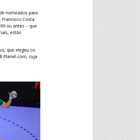
a de nomeados para
s Francisco Costa
000 ou antes – que
nais, estão
eus, que elegeu os
l-Planet.com, cuja