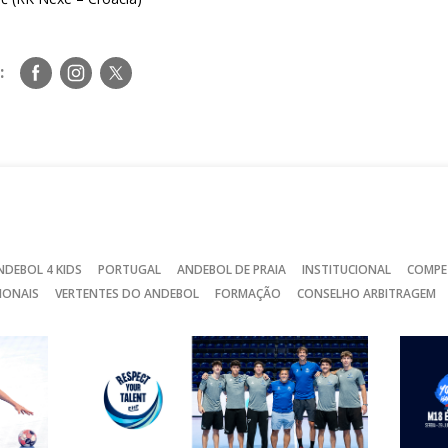
Siga-
Siga-
Siga-
:
nos
nos
nos
no
no
no
Facebook
Instagram
Twitter
NDEBOL 4 KIDS
PORTUGAL
ANDEBOL DE PRAIA
INSTITUCIONAL
COMPE
IONAIS
VERTENTES DO ANDEBOL
FORMAÇÃO
CONSELHO ARBITRAGEM