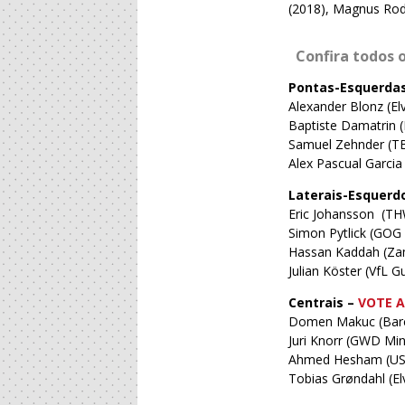
(2018), Magnus Rod
Confira todos 
Pontas-Esquerda
Alexander Blonz (E
Baptiste Damatrin 
Samuel Zehnder (T
Alex Pascual Garci
Laterais-Esquerd
Eric Johansson (THW
Simon Pytlick (GOG
Hassan Kaddah (Zam
Julian Köster (VfL
Centrais –
VOTE 
Domen Makuc (Barc
Juri Knorr (GWD Mi
Ahmed Hesham (USA
Tobias Grøndahl (E