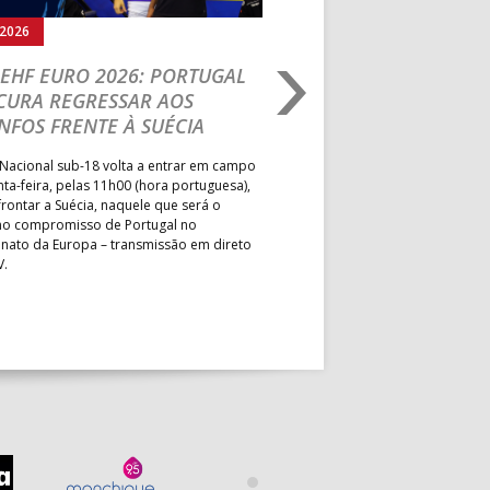
.2026
05.08.2026
EHF EURO 2026: PORTUGAL
IHF W18 WORLD CH
CURA REGRESSAR AOS
BRASIL É O PRIMEIR
NFOS FRENTE À SUÉCIA
ADVERSÁRIO DA FAS
ELIMINAR DA PRESI
Nacional sub-18 volta a entrar em campo
nta-feira, pelas 11h00 (hora portuguesa),
Depois do primeiro lugar na f
rontar a Suécia, naquele que será o
President’s Cup, Portugal med
mo compromisso de Portugal no
Brasil, esta quinta-feira, no p
ato da Europa – transmissão em direto
Jogos de Apuramento entre o 17
V.
Campeonato do Mundo sub-18