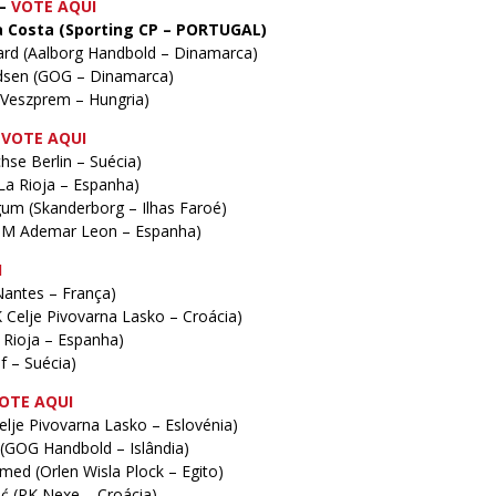
–
VOTE AQU
I
a Costa (Sporting CP – PORTUGAL)
rd (Aalborg Handbold – Dinamarca)
dsen (GOG – Dinamarca)
 Veszprem – Hungria)
VOTE
AQUI
hse Berlin – Suécia)
a Rioja – Espanha)
um (Skanderborg – Ilhas Faroé)
(BM Ademar Leon – Espanha)
I
antes – França)
 Celje Pivovarna Lasko – Croácia)
a Rioja – Espanha)
f – Suécia)
OTE AQU
I
Celje Pivovarna Lasko – Eslovénia)
 (GOG Handbold – Islândia)
d (Orlen Wisla Plock – Egito)
 (RK Nexe – Croácia)