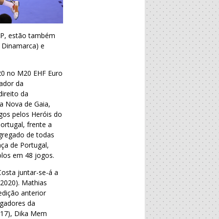
 CP, estão também
 Dinamarca) e
-20 no M20 EHF Euro
cador da
ireito da
la Nova de Gaia,
gos pelos Heróis do
ortugal, frente a
agregado de todas
ça de Portugal,
olos em 48 jogos.
sta juntar-se-á a
(2020). Mathias
edição anterior
ogadores da
2017), Dika Mem