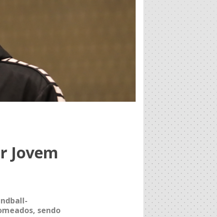
or Jovem
ndball-
nomeados, sendo