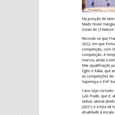
Na posição de later
Mads Hoxer Hangaa
Zoran Ilic (Telekom
Recorde-se que Fran
2022, em que Portu
competição, com 58 
competição. A temp
marcou ainda a estr
Mar (qualificação p
Egito e Itália, que
as competições de 
Supertaça e EHF Eu
Caso seja coroado 
Luís Frade, que é, 
Gidsel, lateral-dire
(2021) e a lista de
atualidade à escala