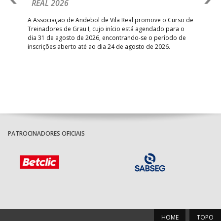
REAL 2026
N
S
A Associação de Andebol de Vila Real promove o Curso de
Treinadores de Grau I, cujo início está agendado para o
Gol
dia 31 de agosto de 2026, encontrando-se o período de
pont
inscrições aberto até ao dia 24 de agosto de 2026.
desv
foco
PATROCINADORES OFICIAIS
HOME
TOPO