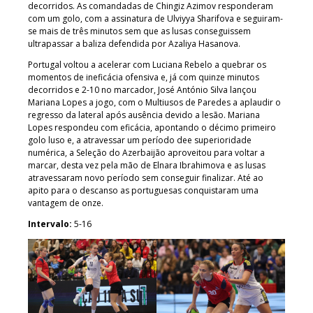
decorridos. As comandadas de Chingiz Azimov responderam
com um golo, com a assinatura de Ulviyya Sharifova e seguiram-
se mais de três minutos sem que as lusas conseguissem
ultrapassar a baliza defendida por Azaliya Hasanova.
Portugal voltou a acelerar com Luciana Rebelo a quebrar os
momentos de ineficácia ofensiva e, já com quinze minutos
decorridos e 2-10 no marcador, José António Silva lançou
Mariana Lopes a jogo, com o Multiusos de Paredes a aplaudir o
regresso da lateral após ausência devido a lesão. Mariana
Lopes respondeu com eficácia, apontando o décimo primeiro
golo luso e, a atravessar um período dee superioridade
numérica, a Seleção do Azerbaijão aproveitou para voltar a
marcar, desta vez pela mão de Elnara Ibrahimova e as lusas
atravessaram novo período sem conseguir finalizar. Até ao
apito para o descanso as portuguesas conquistaram uma
vantagem de onze.
Intervalo:
5-16