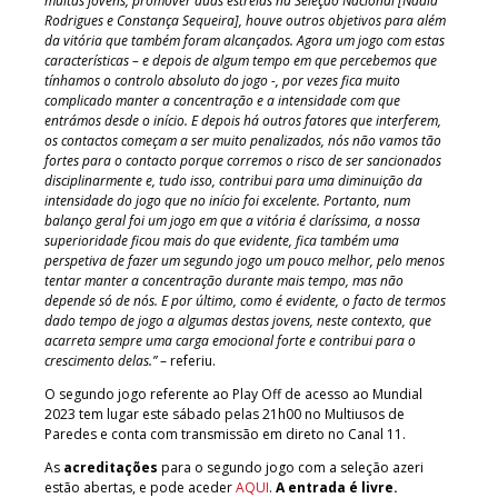
muitas jovens, promover duas estreias na Seleção Nacional [Nádia
Rodrigues e Constança Sequeira], houve outros objetivos para além
da vitória que também foram alcançados. Agora um jogo com estas
características – e depois de algum tempo em que percebemos que
tínhamos o controlo absoluto do jogo -, por vezes fica muito
complicado manter a concentração e a intensidade com que
entrámos desde o início. E depois há outros fatores que interferem,
os contactos começam a ser muito penalizados, nós não vamos tão
fortes para o contacto porque corremos o risco de ser sancionados
disciplinarmente e, tudo isso, contribui para uma diminuição da
intensidade do jogo que no início foi excelente. Portanto, num
balanço geral foi um jogo em que a vitória é claríssima, a nossa
superioridade ficou mais do que evidente, fica também uma
perspetiva de fazer um segundo jogo um pouco melhor, pelo menos
tentar manter a concentração durante mais tempo, mas não
depende só de nós. E por último, como é evidente, o facto de termos
dado tempo de jogo a algumas destas jovens, neste contexto, que
acarreta sempre uma carga emocional forte e contribui para o
crescimento delas.”
– referiu.
O segundo jogo referente ao Play Off de acesso ao Mundial
2023 tem lugar este sábado pelas 21h00 no Multiusos de
Paredes e conta com transmissão em direto no Canal 11.
As
acreditações
para o segundo jogo com a seleção azeri
estão abertas, e pode aceder
AQUI
.
A entrada é livre.