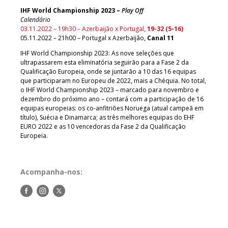
IHF World Championship 2023
–
Play Off
Calendário
03.11.2022 – 19h30 – Azerbaijão x Portugal,
19-32 (5-16)
05.11.2022 – 21h00 – Portugal x Azerbaijão,
Canal 11
IHF World Championship 2023: As nove seleções que
ultrapassarem esta eliminatória seguirão para a Fase 2 da
Qualificação Europeia, onde se juntarão a 10 das 16 equipas
que participaram no Europeu de 2022, mais a Chéquia. No total,
o IHF World Championship 2023 – marcado para novembro e
dezembro do próximo ano – contará com a participação de 16
equipas europeias: os co-anfitriões Noruega (atual campeã em
título), Suécia e Dinamarca; as três melhores equipas do EHF
EURO 2022 e as 10 vencedoras da Fase 2 da Qualificação
Europeia.
Acompanha-nos:
Siga-
Siga-
Siga-
nos
nos
nos
no
no
no
Facebook
Instagram
Twitter