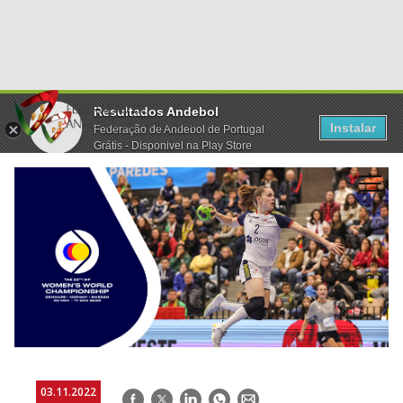
Resultados Andebol
Instalar
Federação de Andebol de Portugal
Grátis - Disponivel na Play Store
03.11.2022
Facebook
Twitter
LinkedIn
WhatsApp
E-