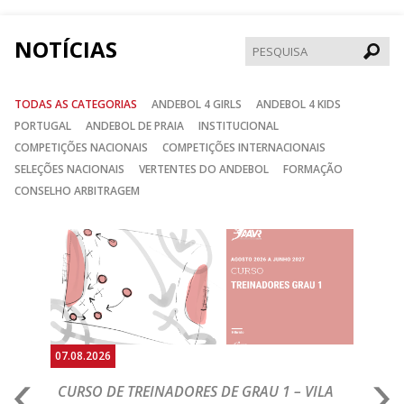
NOTÍCIAS
Pesqui
TODAS AS CATEGORIAS
ANDEBOL 4 GIRLS
ANDEBOL 4 KIDS
PORTUGAL
ANDEBOL DE PRAIA
INSTITUCIONAL
COMPETIÇÕES NACIONAIS
COMPETIÇÕES INTERNACIONAIS
SELEÇÕES NACIONAIS
VERTENTES DO ANDEBOL
FORMAÇÃO
CONSELHO ARBITRAGEM
Anterior
Seguin
07.08.2026
07.
CURSO DE TREINADORES DE GRAU 1 – VILA
M