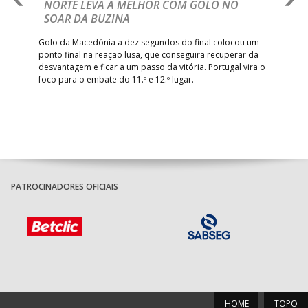
NORTE LEVA A MELHOR COM GOLO NO
Com
SOAR DA BUZINA
épo
o de
arra
 o
Golo da Macedónia a dez segundos do final colocou um
de
ponto final na reação lusa, que conseguira recuperar da
desvantagem e ficar a um passo da vitória. Portugal vira o
foco para o embate do 11.º e 12.º lugar.
PATROCINADORES OFICIAIS
HOME
TOPO