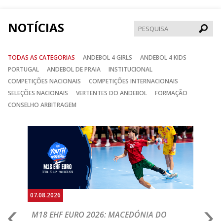
NOTÍCIAS
Pesqui
TODAS AS CATEGORIAS
ANDEBOL 4 GIRLS
ANDEBOL 4 KIDS
PORTUGAL
ANDEBOL DE PRAIA
INSTITUCIONAL
COMPETIÇÕES NACIONAIS
COMPETIÇÕES INTERNACIONAIS
SELEÇÕES NACIONAIS
VERTENTES DO ANDEBOL
FORMAÇÃO
CONSELHO ARBITRAGEM
Anterior
Seguin
07.08.2026
06.
A
M18 EHF EURO 2026: MACEDÓNIA DO
D