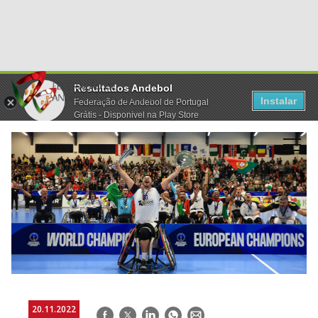
Resultados Andebol
Instalar
Federação de Andebol de Portugal
Grátis - Disponivel na Play Store
20.11.2022
Facebook
Twitter
LinkedIn
WhatsApp
E-