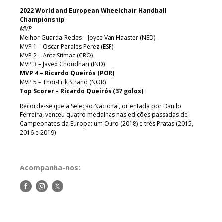
2022 World and European Wheelchair Handball
Championship
MVP
Melhor Guarda-Redes – Joyce Van Haaster (NED)
MVP 1 – Oscar Perales Perez (ESP)
MVP 2 – Ante Stimac (CRO)
MVP 3 – Javed Choudhari (IND)
MVP 4 – Ricardo Queirós (POR)
MVP 5 – Thor-Erik Strand (NOR)
Top Scorer – Ricardo Queirós (37 golos)
Recorde-se que a Seleção Nacional, orientada por Danilo
Ferreira, venceu quatro medalhas nas edições passadas de
Campeonatos da Europa: um Ouro (2018) e três Pratas (2015,
2016 e 2019).
Acompanha-nos:
Siga-
Siga-
Siga-
nos
nos
nos
no
no
no
Facebook
Instagram
Twitter