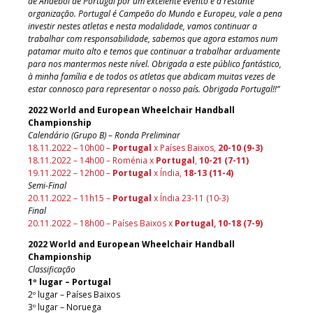
de Andebol de Portugal por um excelente evento e à restante
organização. Portugal é Campeão do Mundo e Europeu, vale a pena
investir nestes atletas e nesta modalidade, vamos continuar a
trabalhar com responsabilidade, sabemos que agora estamos num
patamar muito alto e temos que continuar a trabalhar arduamente
para nos mantermos neste nível. Obrigada a este público fantástico,
à minha família e de todos os atletas que abdicam muitas vezes de
estar connosco para representar o nosso país. Obrigada Portugal!!”
2022 World and European Wheelchair Handball
Championship
Calendário
(Grupo B)
–
Ronda Preliminar
18.11.2022 – 10h00 –
Portugal
x Países Baixos,
20-10 (9-3)
18.11.2022 – 14h00 – Roménia x
Portugal
,
10-21 (7-11)
19.11.2022 – 12h00 –
Portugal
x Índia,
18-13 (11-4)
Semi-Final
20.11.2022 – 11h15 –
Portugal
x Índia 23-11 (10-3)
Final
20.11.2022 – 18h00 – Países Baixos x
Portugal, 10-18 (7-9)
2022 World and European Wheelchair Handball
Championship
Classificação
1º lugar – Portugal
2º lugar – Países Baixos
3º lugar – Noruega