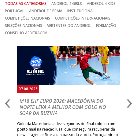
TODAS AS CATEGORIAS
ANDEBOL 4 GIRLS
ANDEBOL 4 KIDS
PORTUGAL
ANDEBOL DE PRAIA
INSTITUCIONAL
COMPETIÇÕES NACIONAIS
COMPETIÇÕES INTERNACIONAIS
SELEÇÕES NACIONAIS
VERTENTES DO ANDEBOL
FORMAÇÃO
CONSELHO ARBITRAGEM
Anterior
Seguin
07.08.2026
06.
A
M18 EHF EURO 2026: MACEDÓNIA DO
D
NORTE LEVA A MELHOR COM GOLO NO
Com
SOAR DA BUZINA
épo
o de
arra
 o
Golo da Macedónia a dez segundos do final colocou um
de
ponto final na reação lusa, que conseguira recuperar da
desvantagem e ficar a um passo da vitória. Portugal vira o