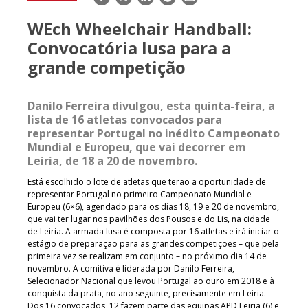
mail
WEch Wheelchair Handball:
Convocatória lusa para a
grande competição
Danilo Ferreira divulgou, esta quinta-feira, a
lista de 16 atletas convocados para
representar Portugal no inédito Campeonato
Mundial e Europeu, que vai decorrer em
Leiria, de 18 a 20 de novembro.
Está escolhido o lote de atletas que terão a oportunidade de
representar Portugal no primeiro Campeonato Mundial e
Europeu (6×6), agendado para os dias 18, 19 e 20 de novembro,
que vai ter lugar nos pavilhões dos Pousos e do Lis, na cidade
de Leiria. A armada lusa é composta por 16 atletas e irá iniciar o
estágio de preparação para as grandes competições – que pela
primeira vez se realizam em conjunto – no próximo dia 14 de
novembro. A comitiva é liderada por Danilo Ferreira,
Selecionador Nacional que levou Portugal ao ouro em 2018 e à
conquista da prata, no ano seguinte, precisamente em Leiria.
Dos 16 convocados, 12 fazem parte das equipas APD Leiria (6) e