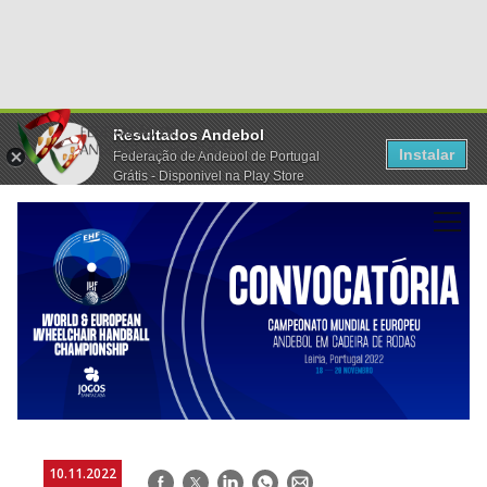
Resultados Andebol
Instalar
Federação de Andebol de Portugal
Grátis - Disponivel na Play Store
10.11.2022
Facebook
Twitter
LinkedIn
WhatsApp
E-