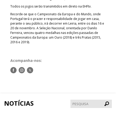
Todos os jogos serão transmitidos em direto na EHFtv.
Recorde-se que o Campeonato da Europa e do Mundo, onde
Portugal terá o prazer e responsabilidade de jogar em casa,
perante o seu público, irá decorrer em Leiria, entre os dias 16 e
20 de novembro. A Seleção Nacional, orientada por Danilo
Ferreira, venceu quatro medalhas nas edições passadas de
Campeonatos da Europa: um Ouro (2018) e três Pratas (2015,
2016 e 2019).
Acompanha-nos:
Siga-
Siga-
Siga-
nos
nos
nos
no
no
no
Facebook
Instagram
Twitter
NOTÍCIAS
Pesqui