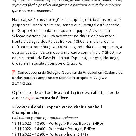
seja mais fácil e possível atingirmos o patamar que todos queremos
que é sermos campeões.”
No total, serão nove seleções a competir, distribuídas por dois
grupos na Ronda Preliminar, sendo que Portugal está inserido
no Grupo B, que conta com quatro equipas. A estreia da
Seleção Nacional ACR irá acontecer no dia 18 de novembro
frente à seleção dos Países Baixos (10h00) e, mais tarde irá
defrontar a Roménia (14h00). No segundo dia de competição, a
equipa das Quinas tem duelo marcado com a Índia (12h00), no
encerramento da Fase Preliminar. Espanha, Hungria, Noruega,
Croácia e Paquistão compõe o Grupo A.
Convocatória da Seleção Nacional de Andebol em Cadeira de
Rodas para o Campeonato Mundial/Europeu 2022
(14 a
20/11/2022)
O processo de pedido de
acreditações
está aberto, e pode
aceder
AQUI
.
A entrada é livre.
2022 World and European Wheelchair Handball
Championship
Calendário
(Grupo B)
–
Ronda Preliminar
18.11.2022 – 10h00 – Portugal x Países Baixos,
EHFtv
18.11.2022 – 14h00 – Roménia x Portugal,
EHFtv
19.11.2022 – 12h00 – Portugal x Índia,
EHFtv