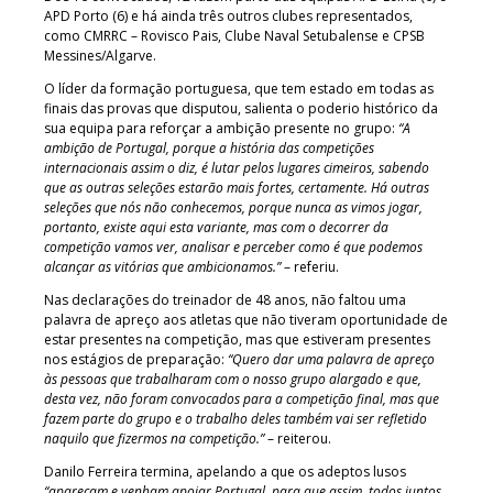
APD Porto (6) e há ainda três outros clubes representados,
como CMRRC – Rovisco Pais, Clube Naval Setubalense e CPSB
Messines/Algarve.
O líder da formação portuguesa, que tem estado em todas as
finais das provas que disputou, salienta o poderio histórico da
sua equipa para reforçar a ambição presente no grupo:
“A
ambição de Portugal, porque a história das competições
internacionais assim o diz, é lutar pelos lugares cimeiros, sabendo
que as outras seleções estarão mais fortes, certamente. Há outras
seleções que nós não conhecemos, porque nunca as vimos jogar,
portanto, existe aqui esta variante, mas com o decorrer da
competição vamos ver, analisar e perceber como é que podemos
alcançar as vitórias que ambicionamos.”
– referiu.
Nas declarações do treinador de 48 anos, não faltou uma
palavra de apreço aos atletas que não tiveram oportunidade de
estar presentes na competição, mas que estiveram presentes
nos estágios de preparação:
“Quero dar uma palavra de apreço
às pessoas que trabalharam com o nosso grupo alargado e que,
desta vez, não foram convocados para a competição final, mas que
fazem parte do grupo e o trabalho deles também vai ser refletido
naquilo que fizermos na competição.”
– reiterou.
Danilo Ferreira termina, apelando a que os adeptos lusos
“apareçam e venham apoiar Portugal, para que assim, todos juntos,