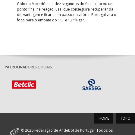
arra
 o
Golo da Macedónia a dez segundos do final colocou um
de
ponto final na reação lusa, que conseguira recuperar da
desvantagem e ficar a um passo da vitória. Portugal vira o
foco para o embate do 11.º e 12.º lugar.
PATROCINADORES OFICIAIS
HOME
TOPO
© 2026 Federação de Andebol de Portugal. Todos os