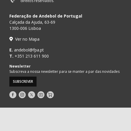
direitos reservados.
Federação de Andebol de Portugal
Calçada da Ajuda, 63-69
1300-006 Lisboa
Ver no Mapa
E.
andebol@fpa.pt
T.
+351 213 611 900
Newsletter
Subscreva a nossa newsletter para se manter a par das novidades
SUBSCREVER
Siga-
Siga-
Siga-
AndebolTV
Loja
nos
nos
nos
no
no
no
Facebook
Instagram
Twitter