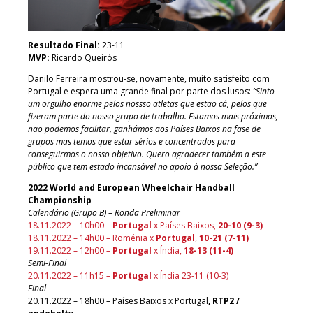
Resultado Final:
23-11
MVP:
Ricardo Queirós
Danilo Ferreira mostrou-se, novamente, muito satisfeito com
Portugal e espera uma grande final por parte dos lusos:
“Sinto
um orgulho enorme pelos nossso atletas que estão cá, pelos que
fizeram parte do nosso grupo de trabalho. Estamos mais próximos,
não podemos facilitar, ganhámos aos Países Baixos na fase de
grupos mas temos que estar sérios e concentrados para
conseguirmos o nosso objetivo. Quero agradecer também a este
público que tem estado incansável no apoio à nossa Seleção.”
2022 World and European Wheelchair Handball
Championship
Calendário
(Grupo B)
–
Ronda Preliminar
18.11.2022 – 10h00 –
Portugal
x Países Baixos,
20-10 (9-3)
18.11.2022 – 14h00 – Roménia x
Portugal
,
10-21 (7-11)
19.11.2022 – 12h00 –
Portugal
x Índia,
18-13 (11-4)
Semi-Final
20.11.2022 – 11h15 –
Portugal
x Índia 23-11 (10-3)
Final
20.11.2022 – 18h00 – Países Baixos x Portugal
, RTP2 /