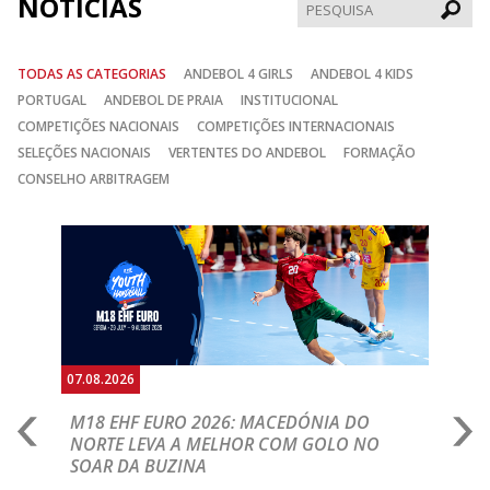
NOTÍCIAS
Pesqui
TODAS AS CATEGORIAS
ANDEBOL 4 GIRLS
ANDEBOL 4 KIDS
PORTUGAL
ANDEBOL DE PRAIA
INSTITUCIONAL
COMPETIÇÕES NACIONAIS
COMPETIÇÕES INTERNACIONAIS
SELEÇÕES NACIONAIS
VERTENTES DO ANDEBOL
FORMAÇÃO
CONSELHO ARBITRAGEM
Anterior
Seguin
07.08.2026
06.
A
M18 EHF EURO 2026: MACEDÓNIA DO
D
NORTE LEVA A MELHOR COM GOLO NO
Com
SOAR DA BUZINA
épo
o de