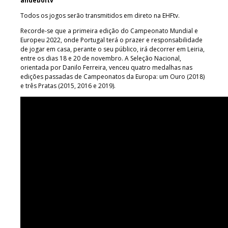
andeboltv
Todos os jogos serão transmitidos em direto na EHFtv.
Recorde-se que a primeira edição do Campeonato Mundial e
Europeu 2022, onde Portugal terá o prazer e responsabilidade
de jogar em casa, perante o seu público, irá decorrer em Leiria,
entre os dias 18 e 20 de novembro. A Seleção Nacional,
orientada por Danilo Ferreira, venceu quatro medalhas nas
edições passadas de Campeonatos da Europa: um Ouro (2018)
e três Pratas (2015, 2016 e 2019).