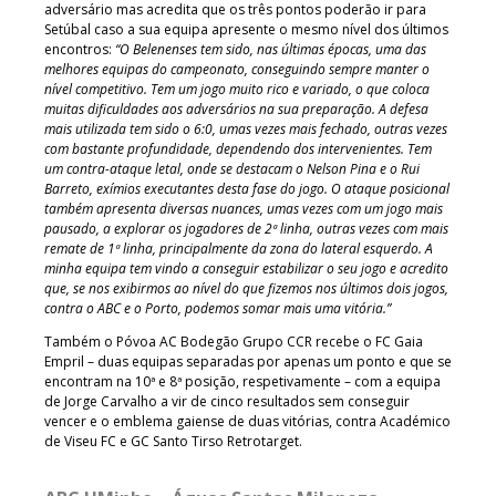
adversário mas acredita que os três pontos poderão ir para
Setúbal caso a sua equipa apresente o mesmo nível dos últimos
encontros:
“O Belenenses tem sido, nas últimas épocas, uma das
melhores equipas do campeonato, conseguindo sempre manter o
nível competitivo. Tem um jogo muito rico e variado, o que coloca
muitas dificuldades aos adversários na sua preparação. A defesa
mais utilizada tem sido o 6:0, umas vezes mais fechado, outras vezes
com bastante profundidade, dependendo dos intervenientes. Tem
um contra-ataque letal, onde se destacam o Nelson Pina e o Rui
Barreto, exímios executantes desta fase do jogo. O ataque posicional
também apresenta diversas nuances, umas vezes com um jogo mais
pausado, a explorar os jogadores de 2ª linha, outras vezes com mais
remate de 1ª linha, principalmente da zona do lateral esquerdo. A
minha equipa tem vindo a conseguir estabilizar o seu jogo e acredito
que, se nos exibirmos ao nível do que fizemos nos últimos dois jogos,
contra o ABC e o Porto, podemos somar mais uma vitória.”
Também o Póvoa AC Bodegão Grupo CCR recebe o FC Gaia
Empril – duas equipas separadas por apenas um ponto e que se
encontram na 10ª e 8ª posição, respetivamente – com a equipa
de Jorge Carvalho a vir de cinco resultados sem conseguir
vencer e o emblema gaiense de duas vitórias, contra Académico
de Viseu FC e GC Santo Tirso Retrotarget.