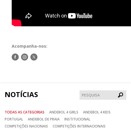
Acompanha-nos:
Siga-
Siga-
Siga-
nos
nos
nos
no
no
no
Facebook
Instagram
Twitter
NOTÍCIAS
Pesqui
TODAS AS CATEGORIAS
ANDEBOL 4 GIRLS
ANDEBOL 4 KIDS
PORTUGAL
ANDEBOL DE PRAIA
INSTITUCIONAL
COMPETIÇÕES NACIONAIS
COMPETIÇÕES INTERNACIONAIS