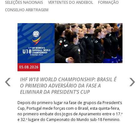
SELEÇÕES NACIONAIS
VERTENTES DO ANDEBOL
FORMAÇÃO
CONSELHO ARBITRAGEM
Anterior
Seguin
05.08.2026
05.
A
IHF W18 WORLD CHAMPIONSHIP: BRASIL É
I
IA
O PRIMEIRO ADVERSÁRIO DA FASE A
V
ELIMINAR DA PRESIDENT’S CUP
I
R
Depois do primeiro lugar na fase de grupos da President’s
Cup, Portugal mede forças com o Brasil, esta quinta-feira,
Tre
–
no primeiro embate dos Jogos de Apuramento entre o 17.º
inte
e 32.º lugare do Campeonato do Mundo sub-18 Feminino.
con
Pite