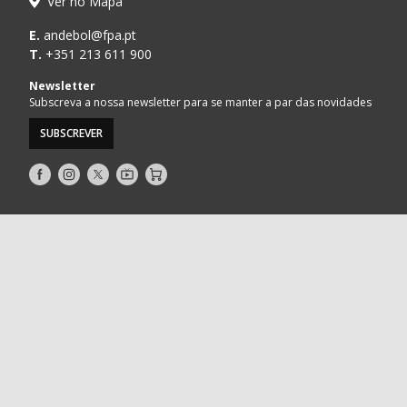
Ver no Mapa
E.
andebol@fpa.pt
T.
+351 213 611 900
Newsletter
Subscreva a nossa newsletter para se manter a par das novidades
SUBSCREVER
Siga-
Siga-
Siga-
AndebolTV
Loja
nos
nos
nos
no
no
no
Facebook
Instagram
Twitter