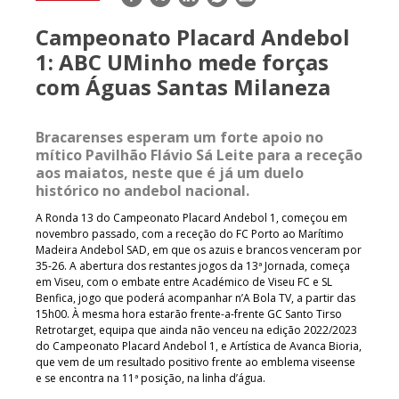
mail
Campeonato Placard Andebol
1: ABC UMinho mede forças
com Águas Santas Milaneza
Bracarenses esperam um forte apoio no
mítico Pavilhão Flávio Sá Leite para a receção
aos maiatos, neste que é já um duelo
histórico no andebol nacional.
A Ronda 13 do Campeonato Placard Andebol 1, começou em
novembro passado, com a receção do FC Porto ao Marítimo
Madeira Andebol SAD, em que os azuis e brancos venceram por
35-26. A abertura dos restantes jogos da 13ª Jornada, começa
em Viseu, com o embate entre Académico de Viseu FC e SL
Benfica, jogo que poderá acompanhar n’A Bola TV, a partir das
15h00. À mesma hora estarão frente-a-frente GC Santo Tirso
Retrotarget, equipa que ainda não venceu na edição 2022/2023
do Campeonato Placard Andebol 1, e Artística de Avanca Bioria,
que vem de um resultado positivo frente ao emblema viseense
e se encontra na 11ª posição, na linha d’água.