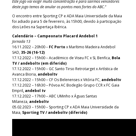
Este jogo vai exigir muita concentração e para sairmos vencedores
deste jogo temos de anular os pontos mais fortes do ABC.”
O encontro entre Sporting CP e ADA Maia Universidade da Maia
foi adiado para 5 de fevereiro, às 15h00, devido à participação
dos Leões na Supertaça Ibérica.
Calendário – Campeonato Placard Andebol 1
Jornada 13
16.11.2022 – 20h00 –
FC Porto
x Marítimo Madeira Andebol
SAD,
35-26 (16-12)
17.12.2022 – 15h00 – Académico de Viseu FC x SL Benfica,
Bola
TV / andeboltv (em diferido)
17.12.2022 – 15h00 – GC Santo Tirso Retrotarget x Artística de
Avanca Bioria,
andeboltv
17.12.2022 – 15h00 – CF Os Belenenses x Vitória FC,
andeboltv
17.12.2022 – 16h30 – Póvoa AC Bodegão Grupo CCR x FC Gaia
Empril
, andebol tv
17.12.2022 – 17h00 – ABC UMinho x Águas Santas
Milaneza,
andeboltv
05.02.2023 – 15h00 – Sporting CP x ADA Maia Universidade da
Maia,
Sporting TV / andeboltv (diferido)