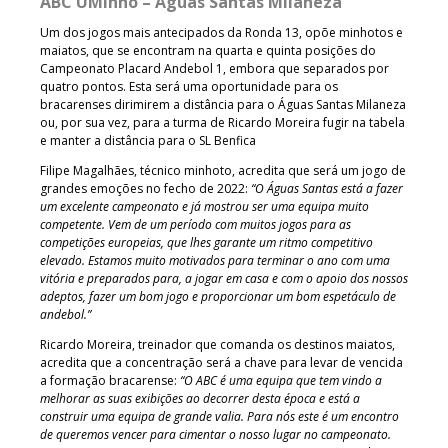
ABC UMinho – Águas Santas Milaneza
Um dos jogos mais antecipados da Ronda 13, opõe minhotos e
maiatos, que se encontram na quarta e quinta posições do
Campeonato Placard Andebol 1, embora que separados por
quatro pontos. Esta será uma oportunidade para os
bracarenses dirimirem a distância para o Águas Santas Milaneza
ou, por sua vez, para a turma de Ricardo Moreira fugir na tabela
e manter a distância para o SL Benfica
Filipe Magalhães, técnico minhoto, acredita que será um jogo de
grandes emoções no fecho de 2022:
“O Águas Santas está a fazer
um excelente campeonato e já mostrou ser uma equipa muito
competente. Vem de um período com muitos jogos para as
competições europeias, que lhes garante um ritmo competitivo
elevado. Estamos muito motivados para terminar o ano com uma
vitória e preparados para, a jogar em casa e com o apoio dos nossos
adeptos, fazer um bom jogo e proporcionar um bom espetáculo de
andebol.”
Ricardo Moreira, treinador que comanda os destinos maiatos,
acredita que a concentração será a chave para levar de vencida
a formação bracarense:
“O ABC é uma equipa que tem vindo a
melhorar as suas exibições ao decorrer desta época e está a
construir uma equipa de grande valia. Para nós este é um encontro
de queremos vencer para cimentar o nosso lugar no campeonato.