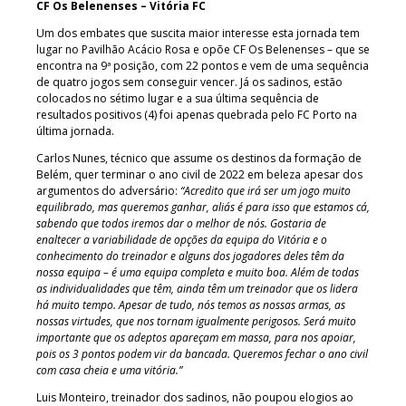
CF Os Belenenses – Vitória FC
Um dos embates que suscita maior interesse esta jornada tem
lugar no Pavilhão Acácio Rosa e opõe CF Os Belenenses – que se
encontra na 9ª posição, com 22 pontos e vem de uma sequência
de quatro jogos sem conseguir vencer. Já os sadinos, estão
colocados no sétimo lugar e a sua última sequência de
resultados positivos (4) foi apenas quebrada pelo FC Porto na
última jornada.
Carlos Nunes, técnico que assume os destinos da formação de
Belém, quer terminar o ano civil de 2022 em beleza apesar dos
argumentos do adversário:
“Acredito que irá ser um jogo muito
equilibrado, mas queremos ganhar, aliás é para isso que estamos cá,
sabendo que todos iremos dar o melhor de nós. Gostaria de
enaltecer a variabilidade de opções da equipa do Vitória e o
conhecimento do treinador e alguns dos jogadores deles têm da
nossa equipa – é uma equipa completa e muito boa. Além de todas
as individualidades que têm, ainda têm um treinador que os lidera
há muito tempo. Apesar de tudo, nós temos as nossas armas, as
nossas virtudes, que nos tornam igualmente perigosos. Será muito
importante que os adeptos apareçam em massa, para nos apoiar,
pois os 3 pontos podem vir da bancada. Queremos fechar o ano civil
com casa cheia e uma vitória.”
Luis Monteiro, treinador dos sadinos, não poupou elogios ao