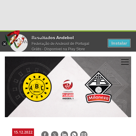
Resultados Andebol
Instalar
Federação de Andebol de Portugal
Grátis - Disponivel na Play Store
15.12.2022
Facebook
Twitter
LinkedIn
WhatsApp
E-