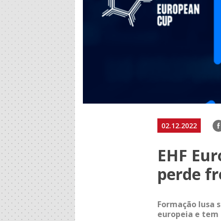
F
02.12.2022
EHF Eur
perde fr
Formação lusa s
europeia e tem 