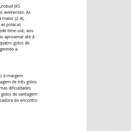
Eurobud JKS
s aveirenses. As
 maior (2-4),
 as polacas
edir time-out, aos
iu aproximar até à
quatro golos de
gerindo a
mo à margem
tagem de três golos
mas dificuldades
10 golos de vantagem
rcadora do encontro