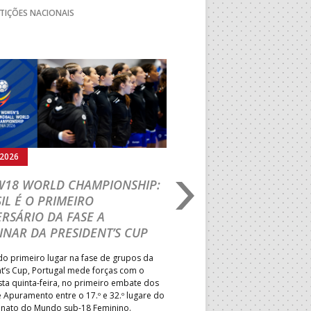
TIÇÕES NACIONAIS
Seguinte
.2026
05.08.2026
 W18 WORLD CHAMPIONSHIP:
IHF W18 WORLD CH
IL É O PRIMEIRO
JOÃO VAREJÃO PREL
RSÁRIO DA FASE A
CURSO INTERNACIO
INAR DA PRESIDENT’S CUP
TREINADORES NA R
o primeiro lugar na fase de grupos da
Treinador português João Var
t’s Cup, Portugal mede forças com o
integrado na EHF Experts List, 
esta quinta-feira, no primeiro embate dos
preletores convidados pela 
 Apuramento entre o 17.º e 32.º lugare do
de Andebol, em Pitești, iniciat
ato do Mundo sub-18 Feminino.
de 400 treinadores.