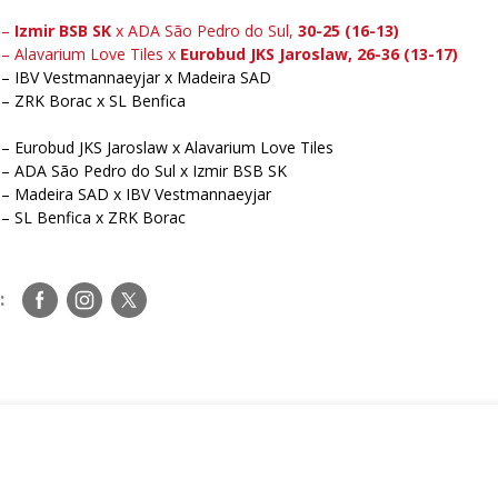
 –
Izmir BSB SK
x ADA São Pedro do Sul,
30-25 (16-13)
– Alavarium Love Tiles x
Eurobud JKS Jaroslaw, 26-36
(13-17)
 – IBV Vestmannaeyjar x Madeira SAD
 – ZRK Borac x SL Benfica
– Eurobud JKS Jaroslaw x Alavarium Love Tiles
 – ADA São Pedro do Sul x Izmir BSB SK
 – Madeira SAD x IBV Vestmannaeyjar
 – SL Benfica x ZRK Borac
Siga-
Siga-
Siga-
:
nos
nos
nos
no
no
no
Facebook
Instagram
Twitter