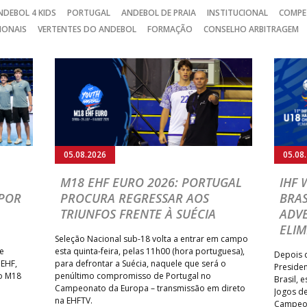
NDEBOL 4 KIDS
PORTUGAL
ANDEBOL DE PRAIA
INSTITUCIONAL
COMPE
IONAIS
VERTENTES DO ANDEBOL
FORMAÇÃO
CONSELHO ARBITRAGEM
05.08.2026
05.08
M18 EHF EURO 2026: PORTUGAL
IHF
POR
PROCURA REGRESSAR AOS
BRAS
TRIUNFOS FRENTE À SUÉCIA
ADVE
ELIM
Seleção Nacional sub-18 volta a entrar em campo
te
esta quinta-feira, pelas 11h00 (hora portuguesa),
Depois d
 EHF,
para defrontar a Suécia, naquele que será o
Presiden
do M18
penúltimo compromisso de Portugal no
Brasil, 
Campeonato da Europa – transmissão em direto
Jogos de
na EHFTV.
Campeon