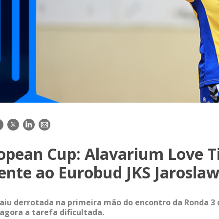
acebook
Twitter
LinkedIn
E-
mail
opean Cup: Alavarium Love Ti
ente ao Eurobud JKS Jarosla
aiu derrotada na primeira mão do encontro da Ronda 3
agora a tarefa dificultada.