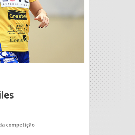
les
w
 da competição