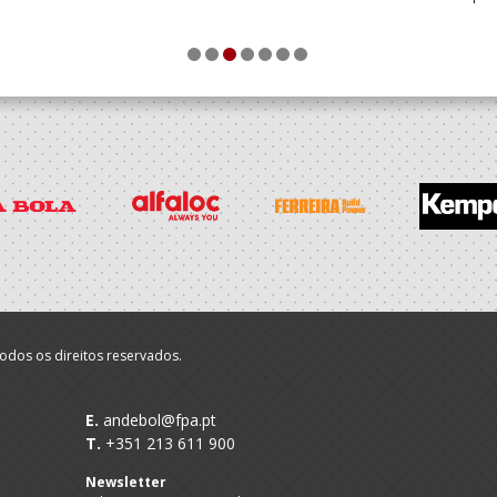
1
2
3
4
5
6
7
odos os direitos reservados.
E.
andebol@fpa.pt
T.
+351 213 611 900
Newsletter