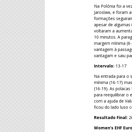
Na Polónia foi a ve
Jaroslaw, e foram 
formações seguiram 
apesar de algumas 
voltaram a aumentar
10 minutos. A parag
margem mínima (6-7
vantagem à passage
vantagam e saiu par
Intervalo:
13-17
Na entrada para o
mínima (16-17) mas
(16-19). As polaca
para reequilibrar o
com a ajuda de Val
ficou do lado luso 
Resultado Final:
2
Women’s EHF Eur