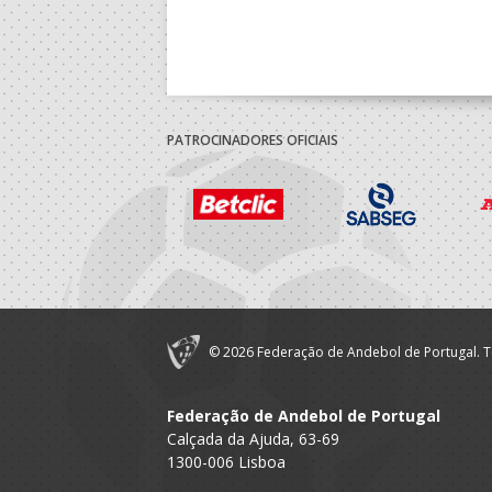
PATROCINADORES OFICIAIS
© 2026 Federação de Andebol de Portugal. T
Federação de Andebol de Portugal
Calçada da Ajuda, 63-69
1300-006 Lisboa