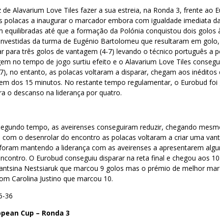
z de Alavarium Love Tiles fazer a sua estreia, na Ronda 3, frente ao 
as polacas a inaugurar o marcador embora com igualdade imediata da
equilibradas até que a formação da Polónia conquistou dois golos à
investidas da turma de Eugénio Bartolomeu que resultaram em golo,
 para três golos de vantagem (4-7) levando o técnico português a p
em no tempo de jogo surtiu efeito e o Alavarium Love Tiles consegu
), no entanto, as polacas voltaram a disparar, chegam aos inéditos 
m dos 15 minutos. No restante tempo regulamentar, o Eurobud foi 
a o descanso na liderança por quatro.
 segundo tempo, as aveirenses conseguiram reduzir, chegando mes
 com o desenrolar do encontro as polacas voltaram a criar uma van
s foram mantendo a liderança com as aveirenses a apresentarem algu
 encontro. O Eurobud conseguiu disparar na reta final e chegou aos 
iantsina Nestsiaruk que marcou 9 golos mas o prémio de melhor ma
com Carolina Justino que marcou 10.
6-36
opean Cup – Ronda 3