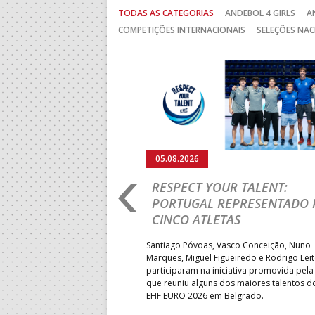
TODAS AS CATEGORIAS
ANDEBOL 4 GIRLS
A
COMPETIÇÕES INTERNACIONAIS
SELEÇÕES NAC
Anterior
05.08.2026
RO 2026: PORTUGAL
RESPECT YOUR TALENT:
IA E SEGUE NA LUTA
PORTUGAL REPRESENTADO 
LUGAR
CINCO ATLETAS
b-18 regressou às vitórias no
Santiago Póvoas, Vasco Conceição, Nuno
 ao superar a Suécia por 32-
Marques, Miguel Figueiredo e Rodrigo Lei
garantiu uma vaga para o
participaram na iniciativa promovida pela
to do Mundo.
que reuniu alguns dos maiores talentos 
EHF EURO 2026 em Belgrado.