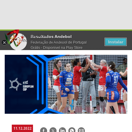
Resultados Andebol
Instalar
Federação de Andebol de Portugal
Grátis - Disponivel na Play Store
11.12.2022
Facebook
Twitter
LinkedIn
WhatsApp
E-