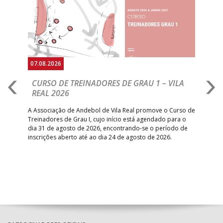
07.08.2026
07.
CURSO DE TREINADORES DE GRAU 1 – VILA
M
REAL 2026
N
S
A Associação de Andebol de Vila Real promove o Curso de
Treinadores de Grau I, cujo início está agendado para o
Gol
dia 31 de agosto de 2026, encontrando-se o período de
pont
inscrições aberto até ao dia 24 de agosto de 2026.
desv
foco