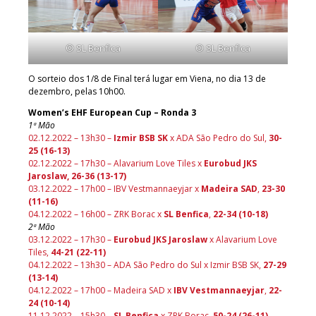
© SL Benfica
© SL Benfica
O sorteio dos 1/8 de Final terá lugar em Viena, no dia 13 de
dezembro, pelas 10h00.
Women’s EHF European Cup – Ronda 3
1ª Mão
02.12.2022 – 13h30 –
Izmir BSB SK
x ADA São Pedro do Sul,
30-
25 (16-13)
02.12.2022 – 17h30 – Alavarium Love Tiles x
Eurobud JKS
Jaroslaw, 26-36 (13-17)
03.12.2022 – 17h00 – IBV Vestmannaeyjar x
Madeira SAD
,
23-30
(11-16)
04.12.2022 – 16h00 – ZRK Borac x
SL Benfica
,
22-34 (10-18)
2ª Mão
03.12.2022 – 17h30 –
Eurobud JKS Jaroslaw
x Alavarium Love
Tiles,
44-21 (22-11)
04.12.2022 – 13h30 – ADA São Pedro do Sul x Izmir BSB SK,
27-29
(13-14)
04.12.2022 – 17h00 – Madeira SAD x
IBV Vestmannaeyjar
,
22-
24 (10-14)
11.12.2022 – 15h30 –
SL Benfica
x ZRK Borac,
50-24 (26-11)