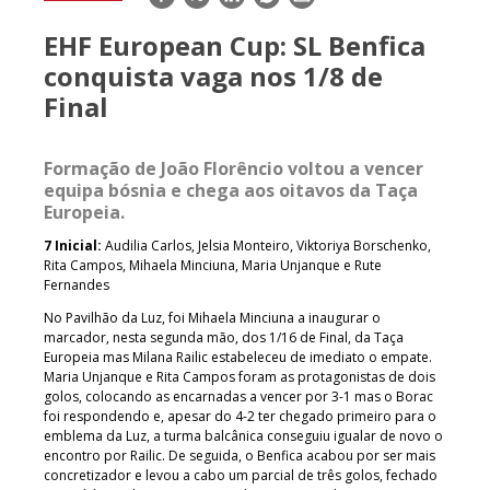
mail
EHF European Cup: SL Benfica
conquista vaga nos 1/8 de
Final
Formação de João Florêncio voltou a vencer
equipa bósnia e chega aos oitavos da Taça
Europeia.
7 Inicial:
Audilia Carlos, Jelsia Monteiro, Viktoriya Borschenko,
Rita Campos, Mihaela Minciuna, Maria Unjanque e Rute
Fernandes
No Pavilhão da Luz, foi Mihaela Minciuna a inaugurar o
marcador, nesta segunda mão, dos 1/16 de Final, da Taça
Europeia mas Milana Railic estabeleceu de imediato o empate.
Maria Unjanque e Rita Campos foram as protagonistas de dois
golos, colocando as encarnadas a vencer por 3-1 mas o Borac
foi respondendo e, apesar do 4-2 ter chegado primeiro para o
emblema da Luz, a turma balcânica conseguiu igualar de novo o
encontro por Railic. De seguida, o Benfica acabou por ser mais
concretizador e levou a cabo um parcial de três golos, fechado