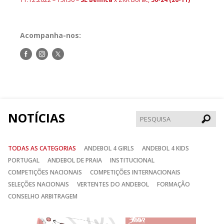
Acompanha-nos:
Siga-
Siga-
Siga-
nos
nos
nos
no
no
no
Facebook
Instagram
Twitter
NOTÍCIAS
Pesqui
TODAS AS CATEGORIAS
ANDEBOL 4 GIRLS
ANDEBOL 4 KIDS
PORTUGAL
ANDEBOL DE PRAIA
INSTITUCIONAL
COMPETIÇÕES NACIONAIS
COMPETIÇÕES INTERNACIONAIS
SELEÇÕES NACIONAIS
VERTENTES DO ANDEBOL
FORMAÇÃO
CONSELHO ARBITRAGEM
Anterior
Seguin