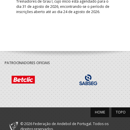
Treinadores de Grau I, cujo início está agendado para o
Gol
dia 31 de agosto de 2026, encontrando-se o período de
pont
inscrições aberto até ao dia 24 de agosto de 2026.
desv
foco
PATROCINADORES OFICIAIS
HOME
TOPO
© 2026 Federação de Andebol de Portugal. Todos os
direitos reservados.