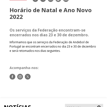
mail
Horário de Natal e Ano Novo
2022
Os serviços da Federação encontram-se
encerrados nos dias 23 e 30 de dezembro.
Informamos que os serviços da Federação de Andebol de
Portugal se encontram encerrados no dia 23 e 30 de dezembro
e será retomados nos dias seguintes.
Acompanha-nos:
Siga-
Siga-
Siga-
nos
nos
nos
no
no
no
Facebook
Instagram
Twitter
Pesqui