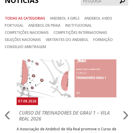
NOTÍCIAS
TODAS AS CATEGORIAS
ANDEBOL 4 GIRLS
ANDEBOL 4 KIDS
PORTUGAL
ANDEBOL DE PRAIA
INSTITUCIONAL
COMPETIÇÕES NACIONAIS
COMPETIÇÕES INTERNACIONAIS
SELEÇÕES NACIONAIS
VERTENTES DO ANDEBOL
FORMAÇÃO
CONSELHO ARBITRAGEM
Anterior
Seguin
07.08.2026
07.
CURSO DE TREINADORES DE GRAU 1 – VILA
M
REAL 2026
N
S
A Associação de Andebol de Vila Real promove o Curso de