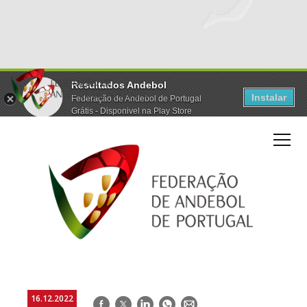
Resultados Andebol
Instalar
Federação de Andebol de Portugal
Grátis - Disponivel na Play Store
16.12.2022
Facebook
Twitter
LinkedIn
WhatsApp
E-