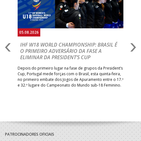
05.08.2026
05.
A
IHF W18 WORLD CHAMPIONSHIP: BRASIL É
I
IA
O PRIMEIRO ADVERSÁRIO DA FASE A
V
ELIMINAR DA PRESIDENT’S CUP
I
R
Depois do primeiro lugar na fase de grupos da President’s
Cup, Portugal mede forças com o Brasil, esta quinta-feira,
Tre
–
no primeiro embate dos Jogos de Apuramento entre o 17.º
inte
e 32.º lugare do Campeonato do Mundo sub-18 Feminino.
con
Pite
PATROCINADORES OFICIAIS