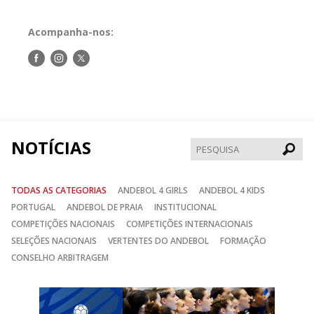
Acompanha-nos:
Siga-
Siga-
Siga-
nos
nos
nos
no
no
no
Facebook
Instagram
Twitter
NOTÍCIAS
Pesqui
TODAS AS CATEGORIAS
ANDEBOL 4 GIRLS
ANDEBOL 4 KIDS
PORTUGAL
ANDEBOL DE PRAIA
INSTITUCIONAL
COMPETIÇÕES NACIONAIS
COMPETIÇÕES INTERNACIONAIS
SELEÇÕES NACIONAIS
VERTENTES DO ANDEBOL
FORMAÇÃO
CONSELHO ARBITRAGEM
Anterior
Seguin