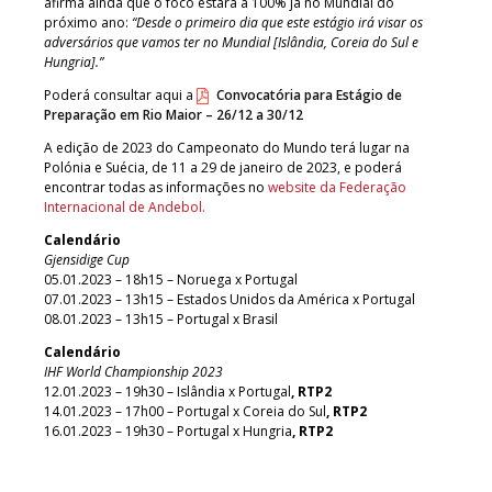
afirma ainda que o foco estará a 100% já no Mundial do
próximo ano:
“Desde o primeiro dia que este estágio irá visar os
adversários que vamos ter no Mundial [Islândia, Coreia do Sul e
Hungria].”
Poderá consultar aqui a
Convocatória para Estágio de
Preparação em Rio Maior – 26/12 a 30/12
A edição de 2023 do Campeonato do Mundo terá lugar na
Polónia e Suécia, de 11 a 29 de janeiro de 2023, e poderá
encontrar todas as informações no
website da Federação
Internacional de Andebol.
Calendário
Gjensidige Cup
05.01.2023 – 18h15 – Noruega x Portugal
07.01.2023 – 13h15 – Estados Unidos da América x Portugal
08.01.2023 – 13h15 – Portugal x Brasil
Calendário
IHF World Championship 2023
12.01.2023 – 19h30 – Islândia x Portugal
, RTP2
14.01.2023 – 17h00 – Portugal x Coreia do Sul
, RTP2
16.01.2023 – 19h30 – Portugal x Hungria
, RTP2