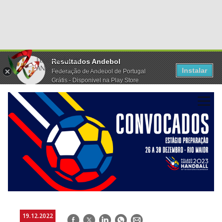
Resultados Andebol
Instalar
Federação de Andebol de Portugal
Grátis - Disponivel na Play Store
19.12.2022
Facebook
Twitter
LinkedIn
WhatsApp
E-