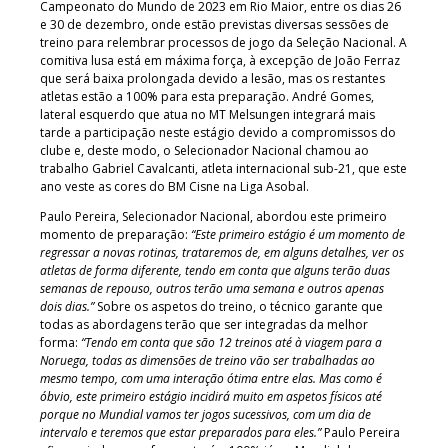
Campeonato do Mundo de 2023 em Rio Maior, entre os dias 26
e 30 de dezembro, onde estão previstas diversas sessões de
treino para relembrar processos de jogo da Seleção Nacional. A
comitiva lusa está em máxima força, à excepção de João Ferraz
que será baixa prolongada devido a lesão, mas os restantes
atletas estão a 100% para esta preparação. André Gomes,
lateral esquerdo que atua no MT Melsungen integrará mais
tarde a participação neste estágio devido a compromissos do
clube e, deste modo, o Selecionador Nacional chamou ao
trabalho Gabriel Cavalcanti, atleta internacional sub-21, que este
ano veste as cores do BM Cisne na Liga Asobal.
Paulo Pereira, Selecionador Nacional, abordou este primeiro
momento de preparação:
“Este primeiro estágio é um momento de
regressar a novas rotinas, trataremos de, em alguns detalhes, ver os
atletas de forma diferente, tendo em conta que alguns terão duas
semanas de repouso, outros terão uma semana e outros apenas
dois dias.”
Sobre os aspetos do treino, o técnico garante que
todas as abordagens terão que ser integradas da melhor
forma:
“Tendo em conta que são 12 treinos até à viagem para a
Noruega, todas as dimensões de treino vão ser trabalhadas ao
mesmo tempo, com uma interação ótima entre elas. Mas como é
óbvio, este primeiro estágio incidirá muito em aspetos físicos até
porque no Mundial vamos ter jogos sucessivos, com um dia de
intervalo e teremos que estar preparados para eles.”
Paulo Pereira