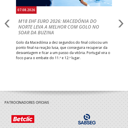
07.08.2026
06.
A
M18 EHF EURO 2026: MACEDÓNIA DO
D
NORTE LEVA A MELHOR COM GOLO NO
Com
SOAR DA BUZINA
épo
o de
arra
 o
Golo da Macedónia a dez segundos do final colocou um
de
ponto final na reação lusa, que conseguira recuperar da
desvantagem e ficar a um passo da vitória. Portugal vira o
foco para o embate do 11.º e 12.º lugar.
PATROCINADORES OFICIAIS