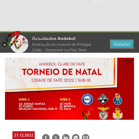
Resultados Andebol
Instalar
Federação de Andebol de Portugal
Grátis - Disponivel na Play Store
21.12.2022
Facebook
Twitter
LinkedIn
WhatsApp
E-