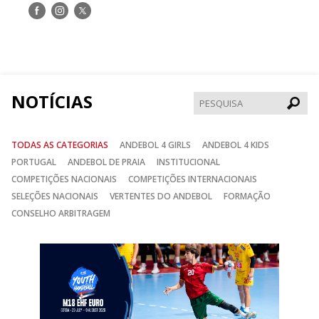
Siga-
Siga-
Siga-
nos
nos
nos
no
no
no
Facebook
Instagram
Twitter
NOTÍCIAS
Pesqui
TODAS AS CATEGORIAS
ANDEBOL 4 GIRLS
ANDEBOL 4 KIDS
PORTUGAL
ANDEBOL DE PRAIA
INSTITUCIONAL
COMPETIÇÕES NACIONAIS
COMPETIÇÕES INTERNACIONAIS
SELEÇÕES NACIONAIS
VERTENTES DO ANDEBOL
FORMAÇÃO
CONSELHO ARBITRAGEM
Anterior
Seguin