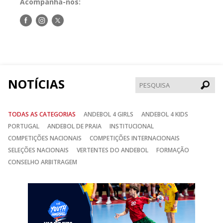
Acompanha-nos:
Siga-
Siga-
Siga-
nos
nos
nos
no
no
no
Facebook
Instagram
Twitter
NOTÍCIAS
Pesqui
TODAS AS CATEGORIAS
ANDEBOL 4 GIRLS
ANDEBOL 4 KIDS
PORTUGAL
ANDEBOL DE PRAIA
INSTITUCIONAL
COMPETIÇÕES NACIONAIS
COMPETIÇÕES INTERNACIONAIS
SELEÇÕES NACIONAIS
VERTENTES DO ANDEBOL
FORMAÇÃO
CONSELHO ARBITRAGEM
Anterior
Seguin