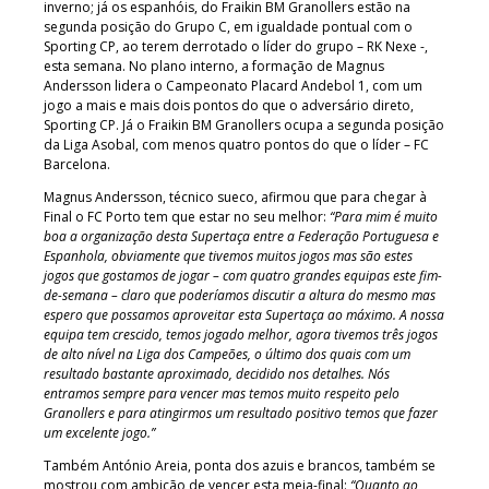
inverno; já os espanhóis, do Fraikin BM Granollers estão na
segunda posição do Grupo C, em igualdade pontual com o
Sporting CP, ao terem derrotado o líder do grupo – RK Nexe -,
esta semana. No plano interno, a formação de Magnus
Andersson lidera o Campeonato Placard Andebol 1, com um
jogo a mais e mais dois pontos do que o adversário direto,
Sporting CP. Já o Fraikin BM Granollers ocupa a segunda posição
da Liga Asobal, com menos quatro pontos do que o líder – FC
Barcelona.
Magnus Andersson, técnico sueco, afirmou que para chegar à
Final o FC Porto tem que estar no seu melhor:
“Para mim é muito
boa a organização desta Supertaça entre a Federação Portuguesa e
Espanhola, obviamente que tivemos muitos jogos mas são estes
jogos que gostamos de jogar – com quatro grandes equipas este fim-
de-semana – claro que poderíamos discutir a altura do mesmo mas
espero que possamos aproveitar esta Supertaça ao máximo. A nossa
equipa tem crescido, temos jogado melhor, agora tivemos três jogos
de alto nível na Liga dos Campeões, o último dos quais com um
resultado bastante aproximado, decidido nos detalhes. Nós
entramos sempre para vencer mas temos muito respeito pelo
Granollers e para atingirmos um resultado positivo temos que fazer
um excelente jogo.”
Também António Areia, ponta dos azuis e brancos, também se
mostrou com ambição de vencer esta meia-final:
“Quanto ao