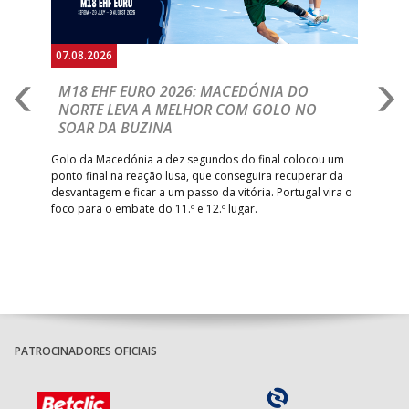
07.08.2026
06.
A
M18 EHF EURO 2026: MACEDÓNIA DO
D
NORTE LEVA A MELHOR COM GOLO NO
Com
SOAR DA BUZINA
épo
o de
arra
 o
Golo da Macedónia a dez segundos do final colocou um
de
ponto final na reação lusa, que conseguira recuperar da
desvantagem e ficar a um passo da vitória. Portugal vira o
foco para o embate do 11.º e 12.º lugar.
PATROCINADORES OFICIAIS