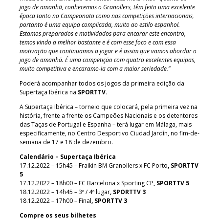
jogo de amanhã, conhecemos o Granollers, têm feito uma excelente
época tanto no Campeonato como nas competições internacionais,
portanto é uma equipa complicada, muito ao estilo espanhol.
Estamos preparados e motividados para encarar este encontro,
temos vindo a melhor bastante e é com esse foco e com essa
motivação que continuamos a jogar e é assim que vamos abordar o
jogo de amanhã. É uma competição com quatro excelentes equipas,
muito competitiva e encaramo-la com a maior seriedade.”
Poderá acompanhar todos os jogos da primeira edição da
Supertaça Ibérica na
SPORTTV.
A Supertaça Ibérica – torneio que colocará, pela primeira vez na
história, frente a frente os Campeões Nacionais e os detentores
das Taças de Portugal e Espanha – terá lugar em Málaga, mais
especificamente, no Centro Desportivo Ciudad Jardín, no fim-de-
semana de 17 e 18 de dezembro.
Calendário – Supertaça Ibérica
17.12.2022 – 15h45 – Fraikin BM Granollers x FC Porto
, SPORTTV
5
17.12.2022 – 18h00 – FC Barcelona x Sporting CP
, SPORTTV 5
18.12.2022 – 14h45 – 3º / 4º lugar
, SPORTTV 3
18.12.2022 – 17h00 – Final
, SPORTTV 3
Compre os seus bilhetes