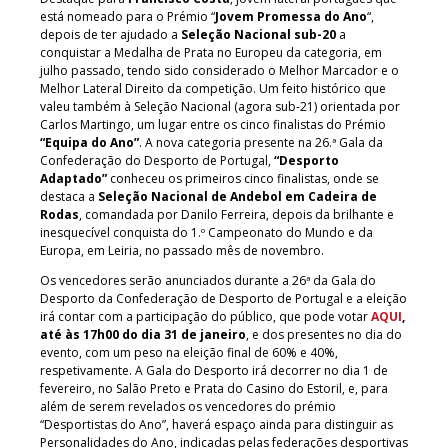
está nomeado para o Prémio “
Jovem Promessa do Ano
“,
depois de ter ajudado a
Seleção Nacional sub-20
a
conquistar a Medalha de Prata no Europeu da categoria, em
julho passado, tendo sido considerado o Melhor Marcador e o
Melhor Lateral Direito da competição. Um feito histórico que
valeu também à Seleção Nacional (agora sub-21) orientada por
Carlos Martingo, um lugar entre os cinco finalistas do Prémio
“Equipa do Ano”
. A nova categoria presente na 26.ª Gala da
Confederação do Desporto de Portugal,
“Desporto
Adaptado”
conheceu os primeiros cinco finalistas, onde se
destaca a
Seleção Nacional de Andebol em Cadeira de
Rodas
, comandada por Danilo Ferreira, depois da brilhante e
inesquecível conquista do 1.º Campeonato do Mundo e da
Europa, em Leiria, no passado mês de novembro.
Os vencedores serão anunciados durante a 26ª da Gala do
Desporto da Confederação de Desporto de Portugal e a eleição
irá contar com a participação do público, que pode votar
AQUI
,
até às 17h00 do dia 31 de janeiro
, e dos presentes no dia do
evento, com um peso na eleição final de 60% e 40%,
respetivamente. A Gala do Desporto irá decorrer no dia 1 de
fevereiro, no Salão Preto e Prata do Casino do Estoril, e, para
além de serem revelados os vencedores do prémio
“Desportistas do Ano”, haverá espaço ainda para distinguir as
Personalidades do Ano, indicadas pelas federações desportivas