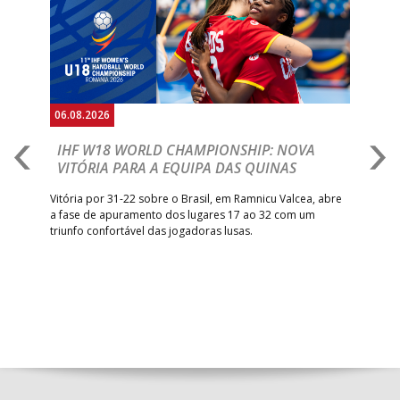
06.08.2026
06.
IHF W18 WORLD CHAMPIONSHIP: NOVA
M
VITÓRIA PARA A EQUIPA DAS QUINAS
S
ra a
Vitória por 31-22 sobre o Brasil, em Ramnicu Valcea, abre
Sele
a fase de apuramento dos lugares 17 ao 32 com um
EURO
triunfo confortável das jogadoras lusas.
gar
Mun