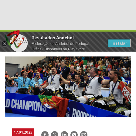
Resultados Andebol
Instalar
Federação de Andebol de Portugal
Grátis - Disponivel na Play Store
17.01.2023
Facebook
Twitter
LinkedIn
WhatsApp
E-