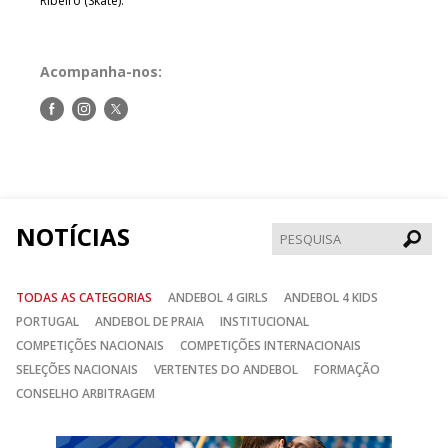
Ribeiro (Skate).
Acompanha-nos:
Siga-
Siga-
Siga-
nos
nos
nos
no
no
no
Facebook
Instagram
Twitter
NOTÍCIAS
Pesqui
TODAS AS CATEGORIAS
ANDEBOL 4 GIRLS
ANDEBOL 4 KIDS
PORTUGAL
ANDEBOL DE PRAIA
INSTITUCIONAL
COMPETIÇÕES NACIONAIS
COMPETIÇÕES INTERNACIONAIS
SELEÇÕES NACIONAIS
VERTENTES DO ANDEBOL
FORMAÇÃO
CONSELHO ARBITRAGEM
Anterior
Seguin