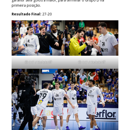
garantir sete golos à maior, para terminar o Grupo D na
primeira posição.
Resultado Final:
27-20
© IHF / Kolektiff
© IHF / Kolektiff