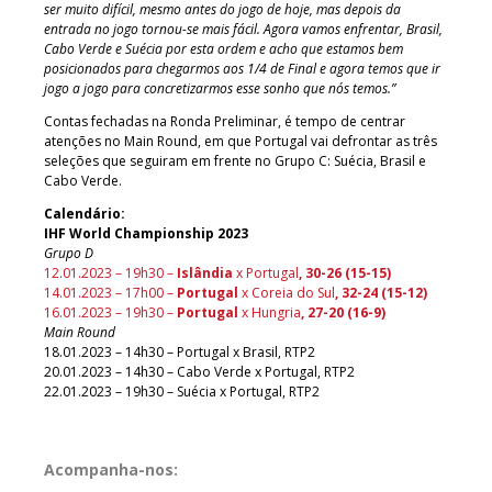
ser muito difícil, mesmo antes do jogo de hoje, mas depois da
entrada no jogo tornou-se mais fácil. Agora vamos enfrentar, Brasil,
Cabo Verde e Suécia por esta ordem e acho que estamos bem
posicionados para chegarmos aos 1/4 de Final e agora temos que ir
jogo a jogo para concretizarmos esse sonho que nós temos.”
Contas fechadas na Ronda Preliminar, é tempo de centrar
atenções no Main Round, em que Portugal vai defrontar as três
seleções que seguiram em frente no Grupo C: Suécia, Brasil e
Cabo Verde.
Calendário:
IHF World Championship 2023
Grupo D
12.01.2023 – 19h30 –
Islândia
x Portugal
, 30-26 (15-15)
14.01.2023 – 17h00 –
Portugal
x Coreia do Sul
,
32-24 (15-12
)
16.01.2023 – 19h30 –
Portugal
x Hungria
, 27-20 (
1
6-9)
Main Round
18.01.2023 – 14h30 – Portugal x Brasil, RTP2
20.01.2023 – 14h30 – Cabo Verde x Portugal, RTP2
22.01.2023 – 19h30 – Suécia x Portugal, RTP2
Acompanha-nos: