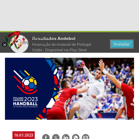
Resultados Andebol
Instalar
Federação de Andebol de Portugal
Grátis - Disponivel na Play Store
16.01.2023
Facebook
Twitter
LinkedIn
WhatsApp
E-