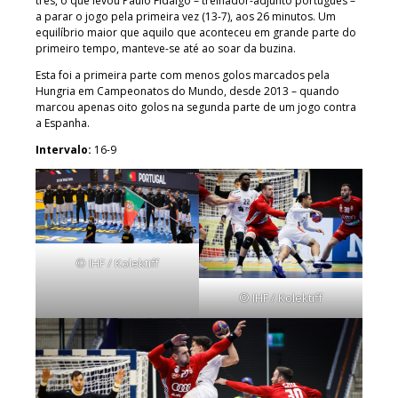
três, o que levou Paulo Fidalgo – treinador-adjunto português –
a parar o jogo pela primeira vez (13-7), aos 26 minutos. Um
equilíbrio maior que aquilo que aconteceu em grande parte do
primeiro tempo, manteve-se até ao soar da buzina.
Esta foi a primeira parte com menos golos marcados pela
Hungria em Campeonatos do Mundo, desde 2013 – quando
marcou apenas oito golos na segunda parte de um jogo contra
a Espanha.
Intervalo:
16-9
© IHF / Kolektiff
© IHF / Kolektiff