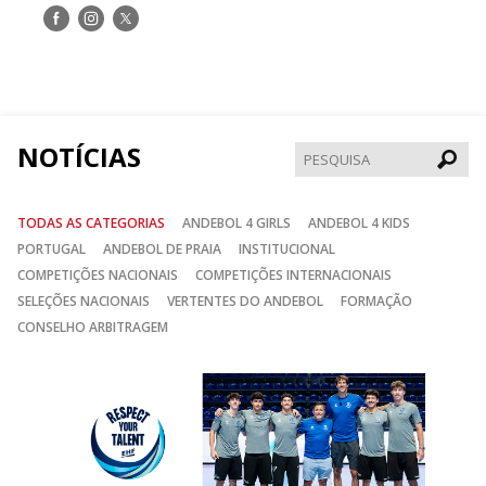
Siga-
Siga-
Siga-
nos
nos
nos
no
no
no
Facebook
Instagram
Twitter
NOTÍCIAS
Pesqui
TODAS AS CATEGORIAS
ANDEBOL 4 GIRLS
ANDEBOL 4 KIDS
PORTUGAL
ANDEBOL DE PRAIA
INSTITUCIONAL
COMPETIÇÕES NACIONAIS
COMPETIÇÕES INTERNACIONAIS
SELEÇÕES NACIONAIS
VERTENTES DO ANDEBOL
FORMAÇÃO
CONSELHO ARBITRAGEM
Anterior
Seguin