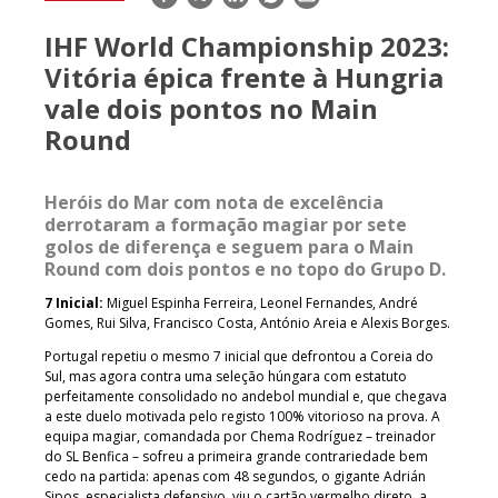
mail
IHF World Championship 2023:
Vitória épica frente à Hungria
vale dois pontos no Main
Round
Heróis do Mar com nota de excelência
derrotaram a formação magiar por sete
golos de diferença e seguem para o Main
Round com dois pontos e no topo do Grupo D.
7 Inicial:
Miguel Espinha Ferreira, Leonel Fernandes, André
Gomes, Rui Silva, Francisco Costa, António Areia e Alexis Borges.
Portugal repetiu o mesmo 7 inicial que defrontou a Coreia do
Sul, mas agora contra uma seleção húngara com estatuto
perfeitamente consolidado no andebol mundial e, que chegava
a este duelo motivada pelo registo 100% vitorioso na prova. A
equipa magiar, comandada por Chema Rodríguez – treinador
do SL Benfica – sofreu a primeira grande contrariedade bem
cedo na partida: apenas com 48 segundos, o gigante Adrián
Sipos, especialista defensivo, viu o cartão vermelho direto, a