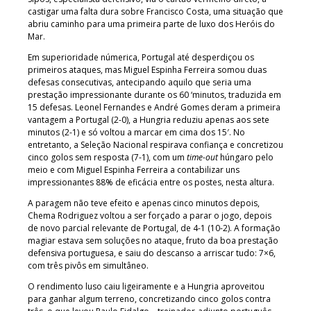
castigar uma falta dura sobre Francisco Costa, uma situação que
abriu caminho para uma primeira parte de luxo dos Heróis do
Mar.
Em superioridade númerica, Portugal até desperdiçou os
primeiros ataques, mas Miguel Espinha Ferreira somou duas
defesas consecutivas, antecipando aquilo que seria uma
prestação impressionante durante os 60 ‘minutos, traduzida em
15 defesas. Leonel Fernandes e André Gomes deram a primeira
vantagem a Portugal (2-0), a Hungria reduziu apenas aos sete
minutos (2-1) e só voltou a marcar em cima dos 15′. No
entretanto, a Seleção Nacional respirava confiança e concretizou
cinco golos sem resposta (7-1), com um
time-out
húngaro pelo
meio e com Miguel Espinha Ferreira a contabilizar uns
impressionantes 88% de eficácia entre os postes, nesta altura.
A paragem não teve efeito e apenas cinco minutos depois,
Chema Rodriguez voltou a ser forçado a parar o jogo, depois
de novo parcial relevante de Portugal, de 4-1 (10-2). A formação
magiar estava sem soluções no ataque, fruto da boa prestação
defensiva portuguesa, e saiu do descanso a arriscar tudo: 7×6,
com três pivôs em simultâneo.
O rendimento luso caiu ligeiramente e a Hungria aproveitou
para ganhar algum terreno, concretizando cinco golos contra