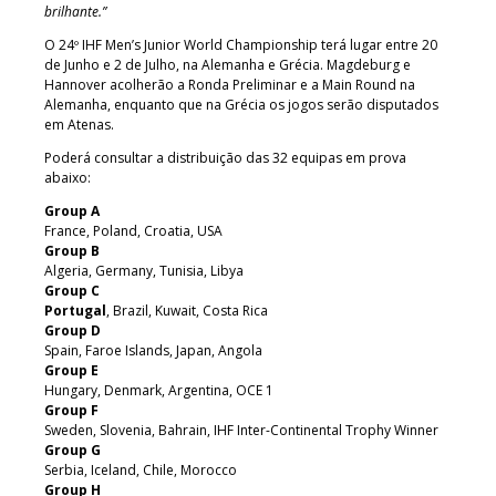
brilhante.”
O 24º IHF Men’s Junior World Championship terá lugar entre 20
de Junho e 2 de Julho, na Alemanha e Grécia. Magdeburg e
Hannover acolherão a Ronda Preliminar e a Main Round na
Alemanha, enquanto que na Grécia os jogos serão disputados
em Atenas.
Poderá consultar a distribuição das 32 equipas em prova
abaixo:
Group A
France, Poland, Croatia, USA
Group B
Algeria, Germany, Tunisia, Libya
Group C
Portugal
, Brazil, Kuwait, Costa Rica
Group D
Spain, Faroe Islands, Japan, Angola
Group E
Hungary, Denmark, Argentina, OCE 1
Group F
Sweden, Slovenia, Bahrain, IHF Inter-Continental Trophy Winner
Group G
Serbia, Iceland, Chile, Morocco
Group H