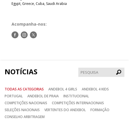
Egypt, Greece, Cuba, Saudi Arabia
Acompanha-nos:
Siga-
Siga-
Siga-
nos
nos
nos
no
no
no
Facebook
Instagram
Twitter
NOTÍCIAS
Pesqui
TODAS AS CATEGORIAS
ANDEBOL 4 GIRLS
ANDEBOL 4 KIDS
PORTUGAL
ANDEBOL DE PRAIA
INSTITUCIONAL
COMPETIÇÕES NACIONAIS
COMPETIÇÕES INTERNACIONAIS
SELEÇÕES NACIONAIS
VERTENTES DO ANDEBOL
FORMAÇÃO
CONSELHO ARBITRAGEM