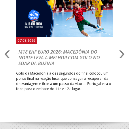
Anterior
Seguin
07.08.2026
06.
A
M18 EHF EURO 2026: MACEDÓNIA DO
D
NORTE LEVA A MELHOR COM GOLO NO
Com
SOAR DA BUZINA
épo
o de
arra
 o
Golo da Macedónia a dez segundos do final colocou um
de
ponto final na reação lusa, que conseguira recuperar da
desvantagem e ficar a um passo da vitória. Portugal vira o
foco para o embate do 11.º e 12.º lugar.