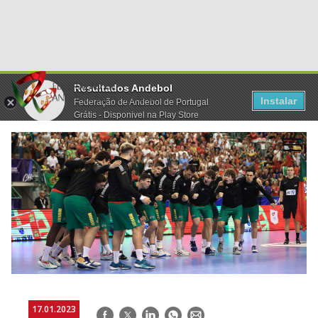
Resultados Andebol
Instalar
Federação de Andebol de Portugal
Grátis - Disponivel na Play Store
17.01.2023
Facebook
Twitter
LinkedIn
WhatsApp
E-