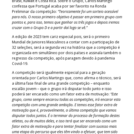
Brasil, Kuwait e Costa Rica. Sobre o Grupo, Carlos Martingo
confessa que Portugal acaba por ser favorito na Ronda
Preliminar da competição:
“Teoricamente foi um sorteio acessível
para nós. O nosso primeiro objetivo é passar em primeiro grupo com
pontos e, para isso, temos que ganhar os três jogos e depois iremos
cruzar com o Grupo D e a partir daí logo se vê.”
A edição de 2023 tem cariz especial pois, será o primeiro
Mundial de Juniores Masculinos a contar com a participação de
32 seleções, será a segunda vez na história que a competição é
organizada em simultâneo por dois países e assinala também o
regresso da competição, após paragem devido à pandemia
Covid-19.
A competição será igualmente especial para a geração
orientada por Carlos Martingo que, como afirma o técnico, será
a última fase final de uma grande competição – enquanto
escalão jovem – que o grupo irá disputar todo junto e isso
poderá ser encarado como um fator extra de motivação:
“Este
grupo, como sempre encarou todas as competições, irá encarar esta
competição com uma grande ambição. E temos esse fator extra de
motivação que é, provavelmente, a última competição que vamos
disputar todos juntos. É o terminar do processo de formação destes
atletas, ou de muitos deles, e isso terá que ser encarado como um
fator extra de motivação e para tentar finalizar com sucesso mais
uma etapa do percurso que eles têm vindo a efetuar, que tem sido