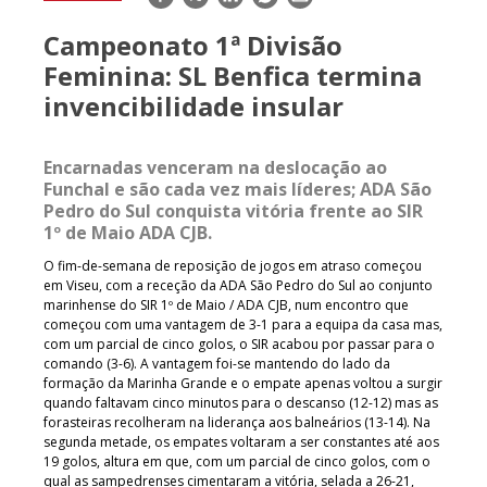
mail
Campeonato 1ª Divisão
Feminina: SL Benfica termina
invencibilidade insular
Encarnadas venceram na deslocação ao
Funchal e são cada vez mais líderes; ADA São
Pedro do Sul conquista vitória frente ao SIR
1º de Maio ADA CJB.
O fim-de-semana de reposição de jogos em atraso começou
em Viseu, com a receção da ADA São Pedro do Sul ao conjunto
marinhense do SIR 1º de Maio / ADA CJB, num encontro que
começou com uma vantagem de 3-1 para a equipa da casa mas,
com um parcial de cinco golos, o SIR acabou por passar para o
comando (3-6). A vantagem foi-se mantendo do lado da
formação da Marinha Grande e o empate apenas voltou a surgir
quando faltavam cinco minutos para o descanso (12-12) mas as
forasteiras recolheram na liderança aos balneários (13-14). Na
segunda metade, os empates voltaram a ser constantes até aos
19 golos, altura em que, com um parcial de cinco golos, com o
qual as sampedrenses cimentaram a vitória, selada a 26-21,