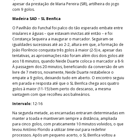
apesar da prestação de Maria Pereira (SIR), artilheira do jogo
com 9 golos.
Madeira SAD – SL Benfica
O Pavilhão do Funchal foi palco do tão esperado embate entre
insulares e águias – que estavam invictas até então – e foi
Constança Sequeira a inaugurar o marcador. Seguiram-se
igualdades sucessivas até ao 2-2, altura em que, a formação de
João Florêncio conquista três golos à maior (2-5) e, apesar das
tentativas, as aproximações não foram além dos dois golos até
aos 18 minutos, quando Neide Duarte coloca o marcador a 8-9.
À passagem dos 20 minutos, beneficiando da conversão de um
livre de 7 metros, novamente, Neide Duarte restabelece o
empate a 9 golos, deixando tudo em aberto. O encontro seguiu
em parada e resposta até que o SL Benfica chega aos quatro
golos à maior (11-15) bem perto do descanso, a mesma
vantagem com que recolheu aos balneários.
Intervalo:
12-16
Na segunda metade, as encarnadas entraram determinadas em
manter a toada e mantiveram sempre a distância, ampliada
para cinco golos, com praticamente 10 minutos volvidos, o que
levou António Florido a utilizar
time-out
para redefinir
processos. Após um pequeno acerto, o SL Benfica voltou a