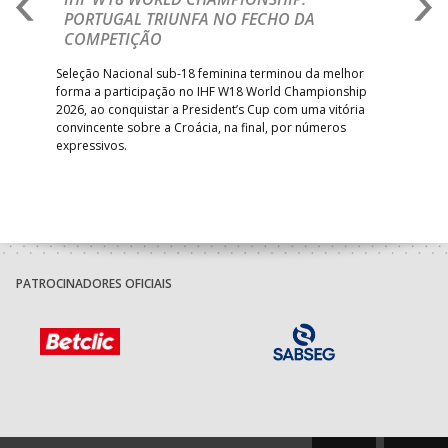
PORTUGAL TRIUNFA NO FECHO DA
R
COMPETIÇÃO
A A
Trei
 que
Seleção Nacional sub-18 feminina terminou da melhor
dia
;
forma a participação no IHF W18 World Championship
insc
inar
2026, ao conquistar a President’s Cup com uma vitória
convincente sobre a Croácia, na final, por números
expressivos.
PATROCINADORES OFICIAIS