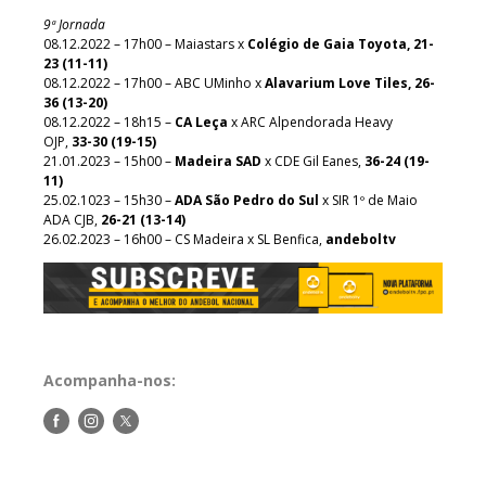
9ª Jornada
08.12.2022 – 17h00 – Maiastars x
Colégio de Gaia Toyota, 21-
23 (11-11)
08.12.2022 – 17h00 – ABC UMinho x
Alavarium Love Tiles, 26-
36 (13-20)
08.12.2022 – 18h15 –
CA Leça
x ARC Alpendorada Heavy
OJP,
33-30 (19-15)
21.01.2023 – 15h00 –
Madeira SAD
x CDE Gil Eanes,
36-24 (19-
11)
25.02.1023 – 15h30 –
ADA São Pedro do Sul
x SIR 1º de Maio
ADA CJB,
26-21 (13-14)
26.02.2023 – 16h00 – CS Madeira x SL Benfica,
andeboltv
Acompanha-nos:
Siga-
Siga-
Siga-
nos
nos
nos
no
no
no