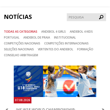
Facebook
Instagram
Twitter
NOTÍCIAS
Pesqui
TODAS AS CATEGORIAS
ANDEBOL 4 GIRLS
ANDEBOL 4 KIDS
PORTUGAL
ANDEBOL DE PRAIA
INSTITUCIONAL
COMPETIÇÕES NACIONAIS
COMPETIÇÕES INTERNACIONAIS
SELEÇÕES NACIONAIS
VERTENTES DO ANDEBOL
FORMAÇÃO
CONSELHO ARBITRAGEM
Anterior
Seguin
07.08.2026
07.
E
IHF W18 WORLD CHAMPIONSHIP:
C