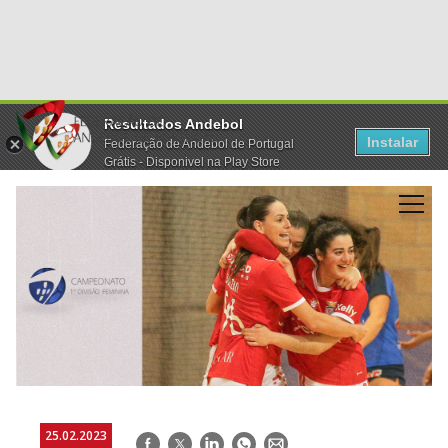
Resultados Andebol
Instalar
Federação de Andebol de Portugal
Grátis - Disponivel na Play Store
25.02.2023
Facebook
Twitter
LinkedIn
WhatsApp
E-