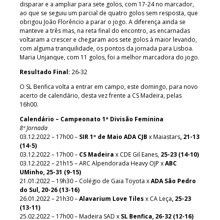
disparar e a ampliar para sete golos, com 17-24 no marcador,
ao que se seguiu um parcial de quatro golos sem resposta, que
obrigou João Florêncio a parar o jogo. A diferença ainda se
manteve a três mas, na reta final do encontro, as encarnadas
voltaram a crescer e chegaram aos sete golos à maior levando,
com alguma tranquilidade, os pontos da jornada para Lisboa.
Maria Unjanque, com 11 golos, foi a melhor marcadora do jogo.
Resultado Final:
26-32
O SL Benfica volta a entrar em campo, este domingo, para novo
acerto de calendário, desta vez frente a CS Madeira, pelas
16h00.
Calendário – Campeonato 1ª Divisão Feminina
8ª Jornada
03.12.2022 – 17h00 –
SIR 1º de Maio ADA CJB
x Maiastars
, 21-13
(14-5)
03.12.2022 – 17h00 –
CS Madeira
x CDE Gil Eanes,
25-23 (14-10)
03.12.2022 – 21h15 – ARC Alpendorada Heavy OJP x
ABC
UMinho, 25-31 (9-15)
21.01.2022 – 19h30 – Colégio de Gaia Toyota x
ADA São Pedro
do Sul, 20-26 (13-16)
26.01.2022 – 21h30 –
Alavarium Love Tiles
x CA Leça
, 25-23
(13-11)
25.02.2022 – 17h00 – Madeira SAD x
SL Benfica, 26-32 (12-16)