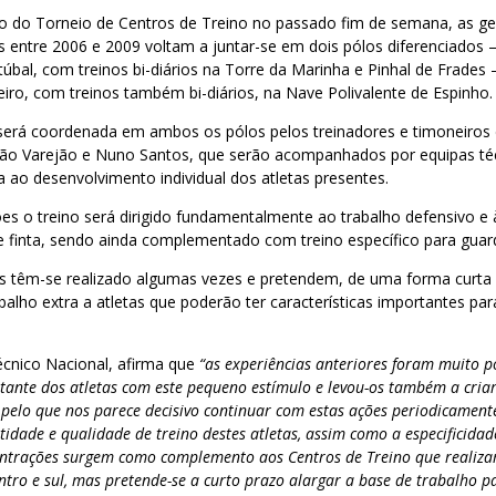
ão do Torneio de Centros de Treino no passado fim de semana, as ge
 entre 2006 e 2009 voltam a juntar-se em dois pólos diferenciados –
túbal, com treinos bi-diários na Torre da Marinha e Pinhal de Frades 
iro, com treinos também bi-diários, na Nave Polivalente de Espinho.
será coordenada em ambos os pólos pelos treinadores e timoneiros
oão Varejão e Nuno Santos, que serão acompanhados por equipas té
a ao desenvolvimento individual dos atletas presentes.
s o treino será dirigido fundamentalmente ao trabalho defensivo e à
 e finta, sendo ainda complementado com treino específico para guar
s têm-se realizado algumas vezes e pretendem, de uma forma curta e
balho extra a atletas que poderão ter características importantes pa
écnico Nacional, afirma que
“as experiências anteriores foram muito po
ante dos atletas com este pequeno estímulo e levou-os também a criar
, pelo que nos parece decisivo continuar com estas ações periodicamen
idade e qualidade de treino destes atletas, assim como a especificidad
centrações surgem como complemento aos Centros de Treino que realiz
ntro e sul, mas pretende-se a curto prazo alargar a base de trabalho p