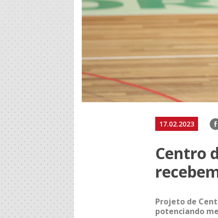
F
17.02.2023
Centro d
recebem 
Projeto de Cent
potenciando melh