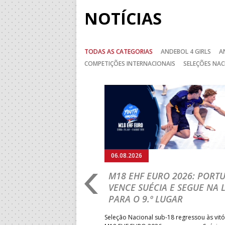
NOTÍCIAS
TODAS AS CATEGORIAS
ANDEBOL 4 GIRLS
A
COMPETIÇÕES INTERNACIONAIS
SELEÇÕES NAC
Anterior
06.08.2026
RLD CHAMPIONSHIP:
M18 EHF EURO 2026: PORT
IA PARA A EQUIPA
VENCE SUÉCIA E SEGUE NA 
PARA O 9.º LUGAR
obre o Brasil, em Ramnicu
Seleção Nacional sub-18 regressou às vitó