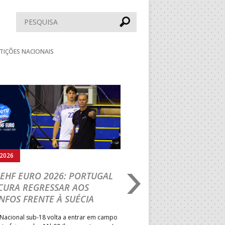
Pesquisar
TIÇÕES NACIONAIS
Seguinte
.2026
05.08.2026
EHF EURO 2026: PORTUGAL
IHF W18 WORLD CH
CURA REGRESSAR AOS
BRASIL É O PRIMEIR
NFOS FRENTE À SUÉCIA
ADVERSÁRIO DA FAS
ELIMINAR DA PRESI
Nacional sub-18 volta a entrar em campo