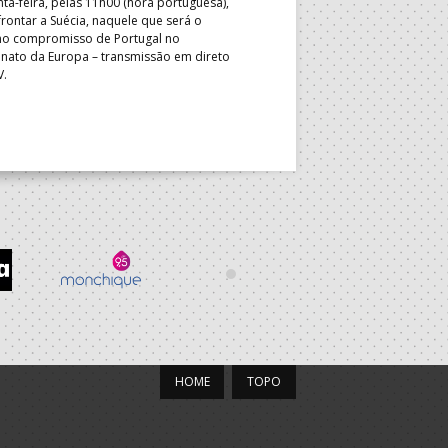
nta-feira, pelas 11h00 (hora portuguesa),
Depois do primeiro lugar na f
rontar a Suécia, naquele que será o
President’s Cup, Portugal med
mo compromisso de Portugal no
Brasil, esta quinta-feira, no p
ato da Europa – transmissão em direto
Jogos de Apuramento entre o 17
V.
Campeonato do Mundo sub-18
HOME
TOPO