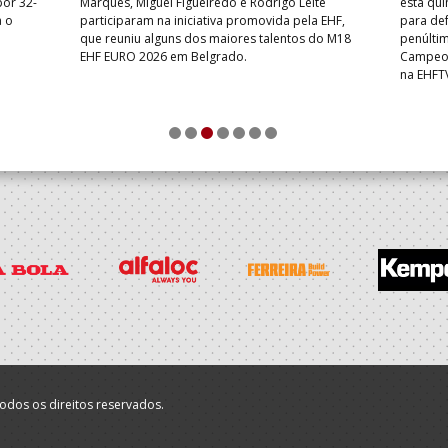
por 32-
Marques, Miguel Figueiredo e Rodrigo Leite
esta qui
a o
participaram na iniciativa promovida pela EHF,
para def
que reuniu alguns dos maiores talentos do M18
penúlti
EHF EURO 2026 em Belgrado.
Campeon
na EHFT
1
2
3
4
5
6
7
odos os direitos reservados.