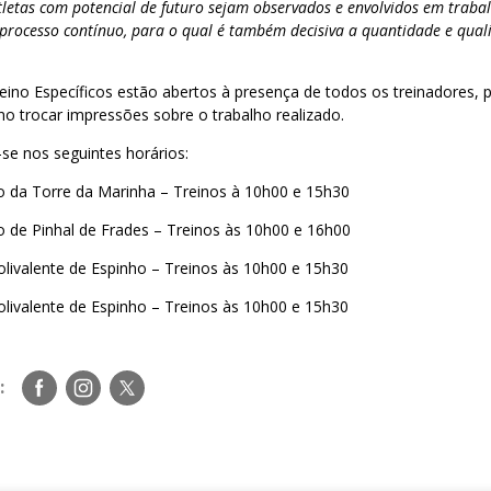
letas com potencial de futuro sejam observados e envolvidos em trabal
m processo contínuo, para o qual é também decisiva a quantidade e qual
eino Específicos estão abertos à presença de todos os treinadores, 
no trocar impressões sobre o trabalho realizado.
-se nos seguintes horários:
ão da Torre da Marinha – Treinos à 10h00 e 15h30
o de Pinhal de Frades – Treinos às 10h00 e 16h00
olivalente de Espinho – Treinos às 10h00 e 15h30
livalente de Espinho – Treinos às 10h00 e 15h30
Siga-
Siga-
Siga-
:
nos
nos
nos
no
no
no
Facebook
Instagram
Twitter