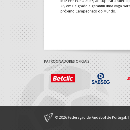
e de apuramento dos lugares 17
M18 EHF EURO 2026, ao superar a Suécia 
fo confortável das jogadoras
28, em Belgrado e garantiu uma vaga par
próximo Campeonato do Mundo.
PATROCINADORES OFICIAIS
© 2026 Federação de Andebol de Portugal. T