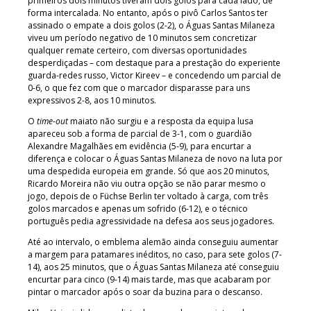
primeiros dois minutos tiveram dois golos para cada lado, de
forma intercalada. No entanto, após o pivô Carlos Santos ter
assinado o empate a dois golos (2-2), o Águas Santas Milaneza
viveu um período negativo de 10 minutos sem concretizar
qualquer remate certeiro, com diversas oportunidades
desperdiçadas – com destaque para a prestação do experiente
guarda-redes russo, Victor Kireev – e concedendo um parcial de
0-6, o que fez com que o marcador disparasse para uns
expressivos 2-8, aos 10 minutos.
O
time-out
maiato não surgiu e a resposta da equipa lusa
apareceu sob a forma de parcial de 3-1, com o guardião
Alexandre Magalhães em evidência (5-9), para encurtar a
diferença e colocar o Águas Santas Milaneza de novo na luta por
uma despedida europeia em grande. Só que aos 20 minutos,
Ricardo Moreira não viu outra opção se não parar mesmo o
jogo, depois de o Füchse Berlin ter voltado à carga, com três
golos marcados e apenas um sofrido (6-12), e o técnico
português pedia agressividade na defesa aos seus jogadores.
Até ao intervalo, o emblema alemão ainda conseguiu aumentar
a margem para patamares inéditos, no caso, para sete golos (7-
14), aos 25 minutos, que o Águas Santas Milaneza até conseguiu
encurtar para cinco (9-14) mais tarde, mas que acabaram por
pintar o marcador após o soar da buzina para o descanso.