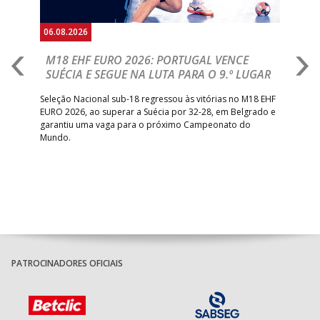
06.08.2026
05.
M18 EHF EURO 2026: PORTUGAL VENCE
R
SUÉCIA E SEGUE NA LUTA PARA O 9.º LUGAR
R
bre
Seleção Nacional sub-18 regressou às vitórias no M18 EHF
San
EURO 2026, ao superar a Suécia por 32-28, em Belgrado e
Figu
garantiu uma vaga para o próximo Campeonato do
pro
Mundo.
tal
PATROCINADORES OFICIAIS