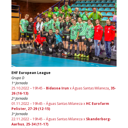
EHF European League
Grupo D
1ª Jornada
25.10.2022 – 19h45 –
Bidasoa Irun
x Águas Santas Milaneza
, 35-
26 (16-13)
2ª Jornada
01.11.2022 – 19h45 – Águas Santas Milaneza x
HC Eurofarm
Pelister, 27-29 (12-15)
3ª Jornada
22.11.2022 – 19h45 – Águas Santas Milaneza x
Skanderborg-
Aarhus
,
25-34 (11-17)