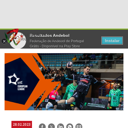
Resultados Andebol
Instalar
Federação de Andebol de Portugal
Grátis - Disponivel na Play Store
28.02.2023
Facebook
Twitter
LinkedIn
WhatsApp
E-