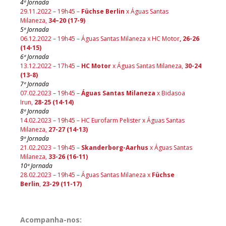
4ª Jornada
29.11.2022 – 19h45 –
Füchse Berlin
x Águas Santas
Milaneza,
34–20 (17-9)
5ª Jornada
06.12.2022 – 19h45 – Águas Santas Milaneza x HC Motor
,
26-26
(14-15
)
6ª Jornada
13.12.2022 – 17h45 –
HC Motor
x Águas Santas Milaneza,
30-24
(13-8
)
7ª Jornada
07.02.2023 – 19h45 –
Águas Santas Milaneza
x Bidasoa
Irun,
28-25 (14-14)
8ª Jornada
14.02.2023 – 19h45 – HC Eurofarm Pelister x Águas Santas
Milaneza,
27-27 (14-13
)
9ª Jornada
21.02.2023 – 19h45 –
Skanderborg-Aarhus
x Águas Santas
Milaneza,
33-26 (16-11
)
10ª Jornada
28.02.2023 – 19h45 – Águas Santas Milaneza x
Füchse
Berlin
,
23-29 (11-17)
Acompanha-nos: