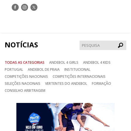
Siga-
Siga-
Siga-
nos
nos
nos
no
no
no
Facebook
Instagram
Twitter
NOTÍCIAS
Pesqui
TODAS AS CATEGORIAS
ANDEBOL 4 GIRLS
ANDEBOL 4 KIDS
PORTUGAL
ANDEBOL DE PRAIA
INSTITUCIONAL
COMPETIÇÕES NACIONAIS
COMPETIÇÕES INTERNACIONAIS
SELEÇÕES NACIONAIS
VERTENTES DO ANDEBOL
FORMAÇÃO
CONSELHO ARBITRAGEM
Anterior
Seguin