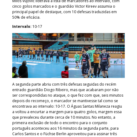
Milos Vujovic liderava a lista de marcadores ao intervalo, com
cinco golos marcados e o guardião Victor Kireev assumia o
principal papel de destaque, com 10 defesas traduzidas em
50% de eficácia.
Intervalo:
10-17
A segunda parte abriu com três defesas seguidas do recém
entrado guardião Diogo Ribeiro, mas que acabaram por não
ser correspondidas no ataque, o que fez com que, seis minutos
depois do recomeço, o marcador se mantivesse tal como se
encontrava ao intervalo: 10-17. O Águas Santas Milaneza reagiu
a voltou a encurtar a margem para quatro golos, margem essa
que prevaleceu durante cerca de 10 minutos. No entanto, a
primeira exclusão de todo o encontro para o conjunto
português aconteceu aos 16 minutos da segunda parte, para
Carlos Santos e o Füchse Berlin aproveitou para assinar três