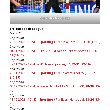
© Balatonfüredi KSE
EHF European League
Grupo
C
1ª Jornada
25.10.2022 – 19h45 –
Sporting CP
x Alpla Hard HC, 31-30 (18-18)
2ª Jornada
01.11.2022 – 19h45 –
Fraikin BM Granollers
x Sporting CP, 32-
29 (17-12)
3ª Jornada
22.11.2022 – 19h45 – RK Nexe x Sporting CP
, 32-31 (22-16)
4ª Jornada
29.11.2022 – 19h45 –
Sporting CP
x Balatonfüredi KSE
, 35-32
(17-17)
5ª Jornada
06.12.2022 – 19h45 – Skjern Handbold x
Sporting CP, 28-30 (15-
12)
6ª Jornada
13.12.2022 – 19h45 –
Sporting CP
x Skjern Handbold
, 28-24 (13-
13)
7ª Jornada