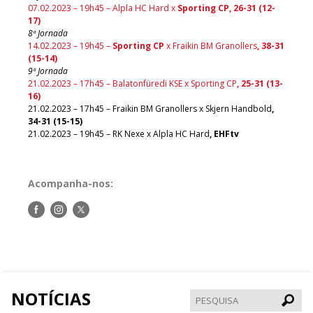
07.02.2023 – 19h45 – Alpla HC Hard x
Sporting CP, 26-31 (12-
17)
8ª Jornada
14.02.2023 – 19h45 –
Sporting CP
x Fraikin BM Granollers
, 38-31
(15-14)
9ª Jornada
21.02.2023 – 17h45 – Balatonfüredi KSE x Sporting CP
, 25-31 (13-
16)
21.02.2023 – 17h45 – Fraikin BM Granollers x Skjern Handbold
,
34-31 (15-15)
21.02.2023 – 19h45 – RK Nexe x Alpla HC Hard
, EHFtv
Acompanha-nos:
Siga-
Siga-
Siga-
nos
nos
nos
no
no
no
Facebook
Instagram
Twitter
NOTÍCIAS
Pesqui