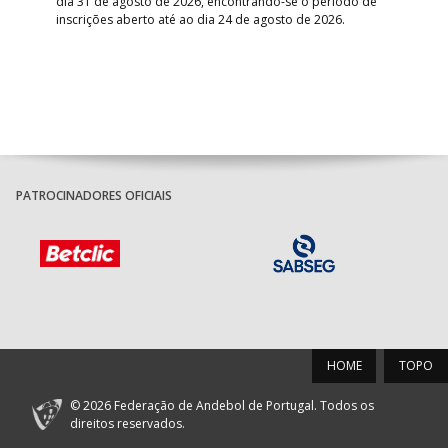
dia 31 de agosto de 2026, encontrando-se o período de
pont
inscrições aberto até ao dia 24 de agosto de 2026.
desv
foco
PATROCINADORES OFICIAIS
HOME
TOPO
© 2026 Federação de Andebol de Portugal. Todos os
direitos reservados.