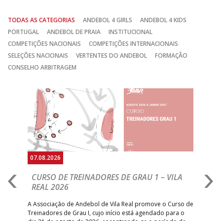
TODAS AS CATEGORIAS
ANDEBOL 4 GIRLS
ANDEBOL 4 KIDS
PORTUGAL
ANDEBOL DE PRAIA
INSTITUCIONAL
COMPETIÇÕES NACIONAIS
COMPETIÇÕES INTERNACIONAIS
SELEÇÕES NACIONAIS
VERTENTES DO ANDEBOL
FORMAÇÃO
CONSELHO ARBITRAGEM
Anterior
Seguin
07.08.2026
07.
CURSO DE TREINADORES DE GRAU 1 – VILA
M
REAL 2026
N
S
A Associação de Andebol de Vila Real promove o Curso de
Treinadores de Grau I, cujo início está agendado para o
Gol