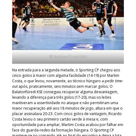
© Balatonfüredi KSE
Na entrada para a segunda metade, o Sporting CP chegou aos
cinco golos à maior com alguma facilidade (14-19) por Martim
Costa, o que levou, novamente, ao técnico húngaro a pedir
time-
out
após, praticamente, seis minutos sem marcar golos. O
Balatonfüredi KSE conseguiu recuperar alguma desvantagem,
levando a diferença para três golos (17-20), mas os leões
mantiveram a assertividade no ataque e não permitiram uma
maior recuperação até aos 18 minutos de jogo, altura em que o
placar assinalava 20-23. Com cinco golos de vantagem, Ricardo
Costa levou o seu primeiro cartão verde à mesa e, com
oportunidade para ampliar, Martim Costa acabou por falhar em
face do guarda-redes da formação húngara. O Sporting CP
manteve-se no comando até ao final do encontro e deixa a luta