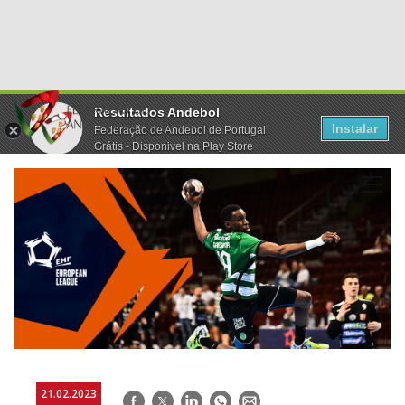
Resultados Andebol
Instalar
Federação de Andebol de Portugal
Grátis - Disponivel na Play Store
21.02.2023
Facebook
Twitter
LinkedIn
WhatsApp
E-