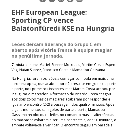
mail
EHF European League:
Sporting CP vence
Balatonfüredi KSE na Hungria
Leões deixam liderança do Grupo C em
aberto após vitória frente à equipa magiar
na penúltima jornada.
7 Inicial:
Leonel Maciel, Etienne Mocquais, Martim Costa, Espen
Vag, Natan Suarez, Francisco Costa e Mamadou Gassama
Na Hungria, foram os leões a começar com bola em mais uma
tarde europeia, que acabou por não resultar em golos de parte
a parte, nos primeiros instantes, mas Martim Costa acabou por
inaugurar o marcador. A formação de Ricardo Costa chegou
aos dois golos mas os magiares acabaram por responder e
igualar o encontro (2-2) à passagem dos quatro minutos. Após
alguns momentos sem golos de parte a parte, Mamadou
Gassama recolocou os leões no comando mas as alternâncias
no marcador voltaram a ser uma constante e, aos 10 minutos, o
empate voltava-se a verificar. O encontro seguiu em parada e