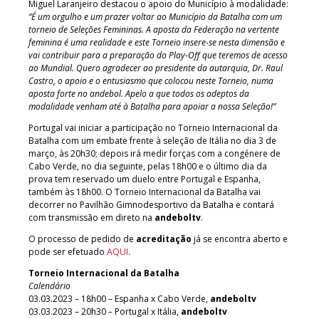
Miguel Laranjeiro destacou o apoio do Município à modalidade:
“É um orgulho e um prazer voltar ao Município da Batalha com um
torneio de Seleções Femininas. A aposta da Federação na vertente
feminina é uma realidade e este Torneio insere-se nesta dimensão e
vai contribuir para a preparação do Play-Off que teremos de acesso
ao Mundial. Quero agradecer ao presidente da autarquia, Dr. Raul
Castro, o apoio e o entusiasmo que colocou neste Torneio, numa
aposta forte no andebol. Apelo a que todos os adeptos da
modalidade venham até à Batalha para apoiar a nossa Seleção!”
Portugal vai iniciar a participação no Torneio Internacional da
Batalha com um embate frente à seleção de Itália no dia 3 de
março, às 20h30; depois irá medir forças com a congénere de
Cabo Verde, no dia seguinte, pelas 18h00 e o último dia da
prova tem reservado um duelo entre Portugal e Espanha,
também às 18h00. O Torneio Internacional da Batalha vai
decorrer no Pavilhão Gimnodesportivo da Batalha e contará
com transmissão em direto na
andeboltv
.
O processo de pedido de
acreditação
já se encontra aberto e
pode ser efetuado
AQUI
.
Torneio Internacional da Batalha
Calendário
03.03.2023 – 18h00 – Espanha x Cabo Verde,
andeboltv
03.03.2023 – 20h30 – Portugal x Itália,
andeboltv