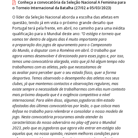
Conheça a convocatória da Seleção Nacional A Feminina para
o Torneio Internacional da Batalha (27/02 a 05/03/2023)
O líder da Seleção Nacional aborda a escolha das atletas em
questão, tendo já em vista o próximo grande desafio que
Portugal terá pela frente, em abril, no caminho para uma inédita
qualificação para o Mundial deste ano:
“O estágio e torneio que
vamos ter dentro de alguns dias é muito importante para
a preparação dos jogos de apuramento para o Campeonato
do Mundo, a disputar com a Roménia em abril. O trabalho que
agora vamos desenvolver é direcionado para esses jogos e, por isso,
temos uma convocatória alargada, visto que já há algum tempo não
trabalhamos com as atletas, pelo que necessitamos de
as avaliar para perceber quer o seu estado físico, quer a forma
desportiva. Temos observado o desempenho das atletas nos seus
clubes, já que mantemos contactos e observações regulares, mas
existe sempre a necessidade de trabalharmos com elas num contexto
mais próximo daquela que é a exigência competitiva a nível
internacional. Para além disso, algumas jogadoras têm estado
afastadas das últimas convocatórias por lesão, o que coloca mais
ênfase no trabalho para relembrar e consolidar o nosso modelo de
jogo. Nesta convocatória procuramos ainda atender às
características do nosso adversário no play-off para o Mundial
2023, pelo que as jogadoras que agora vão entrar em estágio são
aquelas que, na nossa opinião, reúnem melhores condições para