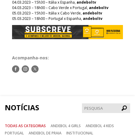
04.03.2023 – 15h30 – Itália x Espanha,
andeboltv
04.03.2023 – 18h00 – Cabo Verde x Portugal,
andeboltv
05.03.2023 – 15h30 – Itália x Cabo Verde,
andeboltv
05.03.2023 – 18h00 – Portugal x Espanha,
andeboltv
Acompanha-nos:
Siga-
Siga-
Siga-
nos
nos
nos
no
no
no
Facebook
Instagram
Twitter
NOTÍCIAS
Pesqui
TODAS AS CATEGORIAS
ANDEBOL 4 GIRLS
ANDEBOL 4 KIDS
PORTUGAL
ANDEBOL DE PRAIA
INSTITUCIONAL