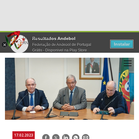
Resultados Andebol
Instalar
Federação de Andebol de Portugal
Grátis - Disponivel na Play Store
17.02.2023
Facebook
Twitter
LinkedIn
WhatsApp
E-