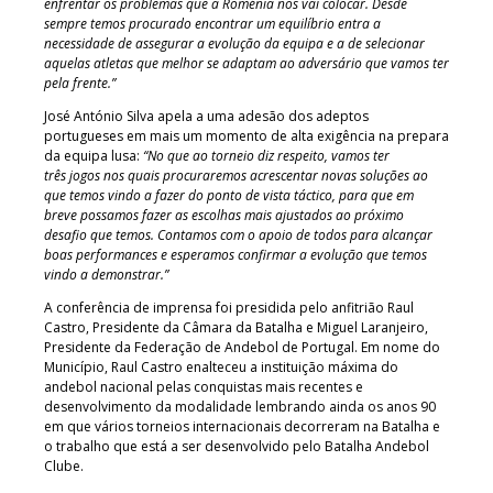
enfrentar os problemas que a Roménia nos vai colocar. Desde
sempre temos procurado encontrar um equilíbrio entra a
necessidade de assegurar a evolução da equipa e a de selecionar
aquelas atletas que melhor se adaptam ao adversário que vamos ter
pela frente.”
José António Silva apela a uma adesão dos adeptos
portugueses em mais um momento de alta exigência na prepara
da equipa lusa:
“No que ao torneio diz respeito, vamos ter
três jogos nos quais procuraremos acrescentar novas soluções ao
que temos vindo a fazer do ponto de vista táctico, para que em
breve possamos fazer as escolhas mais ajustados ao próximo
desafio que temos. Contamos com o apoio de todos para alcançar
boas performances e esperamos confirmar a evolução que temos
vindo a demonstrar.”
A conferência de imprensa foi presidida pelo anfitrião Raul
Castro, Presidente da Câmara da Batalha e Miguel Laranjeiro,
Presidente da Federação de Andebol de Portugal. Em nome do
Município, Raul Castro enalteceu a instituição máxima do
andebol nacional pelas conquistas mais recentes e
desenvolvimento da modalidade lembrando ainda os anos 90
em que vários torneios internacionais decorreram na Batalha e
o trabalho que está a ser desenvolvido pelo Batalha Andebol
Clube.