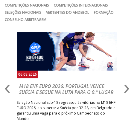
COMPETIÇÕES NACIONAIS
COMPETIÇÕES INTERNACIONAIS
SELEÇÕES NACIONAIS
VERTENTES DO ANDEBOL
FORMAÇÃO
CONSELHO ARBITRAGEM
Anterior
Seguin
06.08.2026
05.
M18 EHF EURO 2026: PORTUGAL VENCE
R
SUÉCIA E SEGUE NA LUTA PARA O 9.º LUGAR
R
bre
Seleção Nacional sub-18 regressou às vitórias no M18 EHF
San
EURO 2026, ao superar a Suécia por 32-28, em Belgrado e
Figu
garantiu uma vaga para o próximo Campeonato do
pro
Mundo.
tal