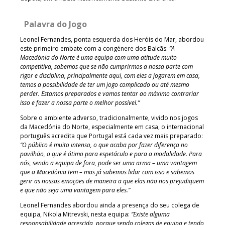
Palavra do Jogo
Leonel Fernandes, ponta esquerda dos Heróis do Mar, abordou
este primeiro embate com a congénere dos Balcãs:
“A
Macedónia do Norte é uma equipa com uma atitude muito
competitiva, sabemos que se não cumprirmos a nossa parte com
rigor e disciplina, principalmente aqui, com eles a jogarem em casa,
temos a possibilidade de ter um jogo complicado ou até mesmo
perder. Estamos preparados e vamos tentar ao máximo contrariar
isso e fazer a nossa parte o melhor possível.”
Sobre o ambiente adverso, tradicionalmente, vivido nos jogos
da Macedónia do Norte, especialmente em casa, o internacional
português acredita que Portugal está cada vez mais preparado:
“O público é muito intenso, o que acaba por fazer diferença no
pavilhão, o que é ótimo para espetáculo e para a modalidade. Para
nós, sendo a equipa de fora, pode ser uma arma – uma vantagem
que a Macedónia tem – mas já sabemos lidar com isso e sabemos
gerir as nossas emoções de maneira a que elas não nos prejudiquem
e que não seja uma vantagem para eles.”
Leonel Fernandes abordou ainda a presença do seu colega de
equipa, Nikola Mitrevski, nesta equipa:
“Existe alguma
responsabilidade acrescida, porque sendo colegas de equipa e tendo