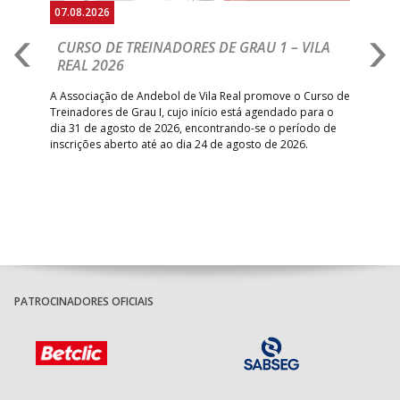
07.08.2026
07.
CURSO DE TREINADORES DE GRAU 1 – VILA
M
REAL 2026
N
S
A Associação de Andebol de Vila Real promove o Curso de
Treinadores de Grau I, cujo início está agendado para o
Gol
dia 31 de agosto de 2026, encontrando-se o período de
pont
inscrições aberto até ao dia 24 de agosto de 2026.
desv
foco
PATROCINADORES OFICIAIS