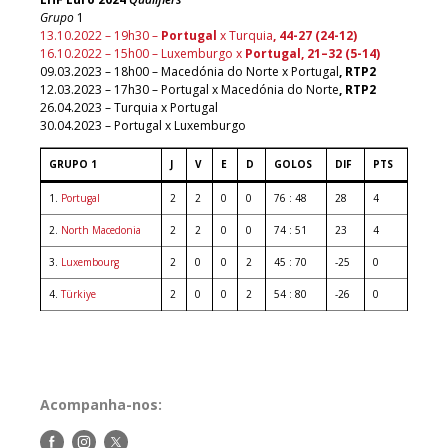
Grupo
1
13.10.2022 – 19h30 –
Portugal
x Turquia
, 44-27 (24-12)
16.10.2022 – 15h00 – Luxemburgo x
Portugal, 21–32 (5-14)
09.03.2023 – 18h00 – Macedónia do Norte x Portugal
, RTP2
12.03.2023 – 17h30 – Portugal x Macedónia do Norte
, RTP2
26.04.2023 – Turquia x Portugal
30.04.2023 – Portugal x Luxemburgo
GRUPO 1
J
V
E
D
GOLOS
DIF
PTS
1.
Portugal
2
2
0
0
76 : 48
28
4
2.
North Macedonia
2
2
0
0
74 : 51
23
4
3.
Luxembourg
2
0
0
2
45 : 70
-25
0
4.
Türkiye
2
0
0
2
54 : 80
-26
0
Acompanha-nos:
Siga-
Siga-
Siga-