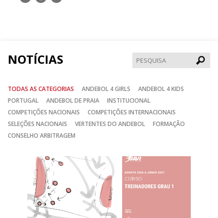
nos
nos
nos
no
no
no
Facebook
Instagram
Twitter
NOTÍCIAS
Pesqui
TODAS AS CATEGORIAS
ANDEBOL 4 GIRLS
ANDEBOL 4 KIDS
PORTUGAL
ANDEBOL DE PRAIA
INSTITUCIONAL
COMPETIÇÕES NACIONAIS
COMPETIÇÕES INTERNACIONAIS
SELEÇÕES NACIONAIS
VERTENTES DO ANDEBOL
FORMAÇÃO
CONSELHO ARBITRAGEM
Anterior
Seguin