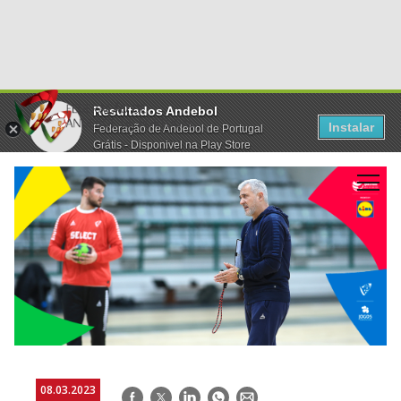
Resultados Andebol
Instalar
Federação de Andebol de Portugal
Grátis - Disponivel na Play Store
08.03.2023
Facebook
Twitter
LinkedIn
WhatsApp
E-