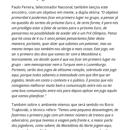
Paulo Pereira, Selecionador Nacional, também lançou este
encontro, com um objetivo em mente, a dupla vitória:
“O objetivo
primordial é podermos ficar em primeiro lugar no grupo, a pensar já
na questão do sorteio do próximo Euro e, de certa forma, é para nós
um privilégio estar a falar de sorteio para o próximo Euro, de
pensarmos na possibilidade de aceder até a um Pré Olímpico. Penso
que há coisa de 4 ou 5 anos jamais pensaríamos falar desta
maneira, portanto, quer dizer que subimos um patamar, mas ao
mesmo tempo isso também nos obriga a mais coisas. Este jogo, vai
ser o primeiro dos dois que vamos ter com a Macedónia e,
teoricamente, vai decidir quem é que vai ficar em primeiro lugar no
grupo – sem menosprezar nem a Turquia nem o Luxemburgo.
Portanto, serão dois jogos de altíssima rotação, sobretudo este jogo
aqui, porque todos sabemos a intensidade com que têm que ser
jogados, tendo em conta o contexto e o público. É preciso que nós
consigamos melhorar muito bem a comunicação entre nós ou ter
uma boa comunicação entre nós para depois aplicar em jogo aquilo
que vamos planificar.”
Também sobre o ambiente intenso que será sentido no Boris
Trajkovski, o técnico refere:
“Temos uma pequena desvantagem, de
fazermos o primeiro jogo com um menor número de treinos que o
adversário, porque tivemos a viagem pela frente e, a maior parte
dos jogadores, como sabem, da Macedónia do Norte jogam aqui,