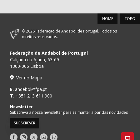
HOME
TOPO
© 2026 Federação de Andebol de Portugal. Todos os
direitos reservados.
Federação de Andebol de Portugal
Calçada da Ajuda, 63-69
1300-006 Lisboa
Ver no Mapa
E.
andebol@fpa.pt
T.
+351 213 611 900
Newsletter
Subscreva a nossa newsletter para se manter a par das novidades
SUBSCREVER
Siga-
Siga-
Siga-
AndebolTV
Loja