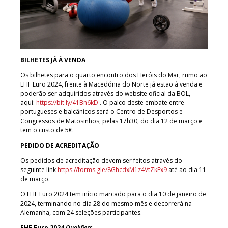
BILHETES JÁ À VENDA
Os bilhetes para o quarto encontro dos Heróis do Mar, rumo ao
EHF Euro 2024, frente à Macedónia do Norte já estão à venda e
poderão ser adquiridos através do website oficial da BOL,
aqui:
https://bit.ly/41Bn6kD
. O palco deste embate entre
portugueses e balcânicos será o Centro de Desportos e
Congressos de Matosinhos, pelas 17h30, do dia 12 de março e
tem o custo de 5€.
PEDIDO DE ACREDITAÇÃO
Os pedidos de acreditação devem ser feitos através do
seguinte link
https://forms.gle/8GhcdxM1z4VtZkEx9
até ao dia 11
de março.
O EHF Euro 2024 tem início marcado para o dia 10 de janeiro de
2024, terminando no dia 28 do mesmo mês e decorrerá na
Alemanha, com 24 seleções participantes.
EHF Euro 2024
Qualifiers