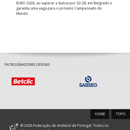
EURO 2026, ao superar a Suécia por 32-28, em Belgrado e
Figu
garantiu uma vaga para o próximo Campeonato do
pro
Mundo.
tal
PATROCINADORES OFICIAIS
HOME
TOPO
© 2026 Federação de Andebol de Portugal. Todos os