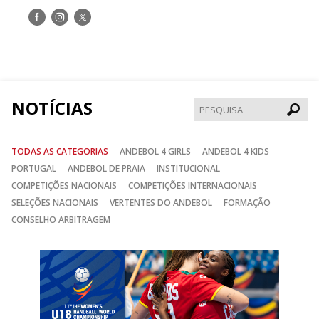
Siga-
Siga-
Siga-
nos
nos
nos
no
no
no
Facebook
Instagram
Twitter
NOTÍCIAS
Pesqui
TODAS AS CATEGORIAS
ANDEBOL 4 GIRLS
ANDEBOL 4 KIDS
PORTUGAL
ANDEBOL DE PRAIA
INSTITUCIONAL
COMPETIÇÕES NACIONAIS
COMPETIÇÕES INTERNACIONAIS
SELEÇÕES NACIONAIS
VERTENTES DO ANDEBOL
FORMAÇÃO
CONSELHO ARBITRAGEM
Anterior
Seguin