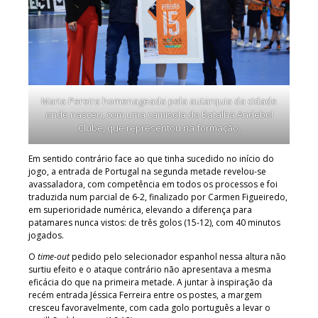
Maria Pereira homenageada pela autarquia da cidade
onde nasceu, com uma camisola do Batalha Andebol
Clube, que representou na formação.
Em sentido contrário face ao que tinha sucedido no início do
jogo, a entrada de Portugal na segunda metade revelou-se
avassaladora, com competência em todos os processos e foi
traduzida num parcial de 6-2, finalizado por Carmen Figueiredo,
em superioridade numérica, elevando a diferença para
patamares nunca vistos: de três golos (15-12), com 40 minutos
jogados.
O
time-out
pedido pelo selecionador espanhol nessa altura não
surtiu efeito e o ataque contrário não apresentava a mesma
eficácia do que na primeira metade. A juntar à inspiração da
recém entrada Jéssica Ferreira entre os postes, a margem
cresceu favoravelmente, com cada golo português a levar o