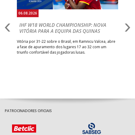
06.08.2026
06.
IHF W18 WORLD CHAMPIONSHIP: NOVA
M
VITÓRIA PARA A EQUIPA DAS QUINAS
S
ra a
Vitória por 31-22 sobre o Brasil, em Ramnicu Valcea, abre
Sele
a fase de apuramento dos lugares 17 ao 32 com um
EURO
triunfo confortável das jogadoras lusas.
gar
Mun
PATROCINADORES OFICIAIS