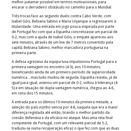
melhor patamar possível em termos motivacionais, para
encarar o derradeiro obstáculo no caminho para o Mundial.
Três trocas face ao segundo duelo contra Cabo Verde, com
Isabel Góis, Bebiana Sabino e Maria Unjanque a regressarem à
titularidade. Uma entrada em jogo pouca inspirada por parte
de Portugal fez com que a Espanha concretizasse um parcial de
0-2, mas com a ajuda de Isabel Góis, o empate apareceu aos
sete minutos, através de um live de 7 metros convertido pela
capitã, Bebiana Sabino, melhor marcadora portuguesa na
primeira parte.
A defesa agressiva da equipa lusa impulsionou Portugal para a
primeira vantagem no encontro (4-3), aos 10 minutos,
beneficiando ainda de um primeiro período de superioridade
numérica… mas tudo mudou de seguida. Espanha resistiu, já de
igual para igual, assinou um parcial de 0-2, voltou à liderança (4-
5) e em situação de dupla vantagem numérica, chegou ao 4-6,
em cima dos 15 minutos.
À entrada para os últimos 10 minutos da primeira metade, a
seleção do país vizinho vencia por 4-8, naquela que era a maior
diferença registada até então, tirando o melhor partido da
coesão defensiva e da eficácia no ataque. Mas uma reta final
competente de Portugal, com um relevante parcial de 5-2,
traduziu-se numa recuperação eficaz o que fez com que as duas