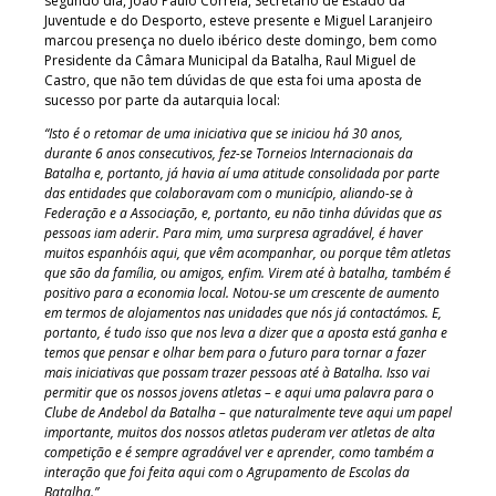
segundo dia, João Paulo Correia, Secretário de Estado da
Juventude e do Desporto, esteve presente e Miguel Laranjeiro
marcou presença no duelo ibérico deste domingo, bem como
Presidente da Câmara Municipal da Batalha, Raul Miguel de
Castro, que não tem dúvidas de que esta foi uma aposta de
sucesso por parte da autarquia local:
“Isto é o retomar de uma iniciativa que se iniciou há 30 anos,
durante 6 anos consecutivos, fez-se Torneios Internacionais da
Batalha e, portanto, já havia aí uma atitude consolidada por parte
das entidades que colaboravam com o município, aliando-se à
Federação e a Associação, e, portanto, eu não tinha dúvidas que as
pessoas iam aderir. Para mim, uma surpresa agradável, é haver
muitos espanhóis aqui, que vêm acompanhar, ou porque têm atletas
que são da família, ou amigos, enfim. Virem até à batalha, também é
positivo para a economia local. Notou-se um crescente de aumento
em termos de alojamentos nas unidades que nós já contactámos. E,
portanto, é tudo isso que nos leva a dizer que a aposta está ganha e
temos que pensar e olhar bem para o futuro para tornar a fazer
mais iniciativas que possam trazer pessoas até à Batalha. Isso vai
permitir que os nossos jovens atletas – e aqui uma palavra para o
Clube de Andebol da Batalha – que naturalmente teve aqui um papel
importante, muitos dos nossos atletas puderam ver atletas de alta
competição e é sempre agradável ver e aprender, como também a
interação que foi feita aqui com o Agrupamento de Escolas da
Batalha.”