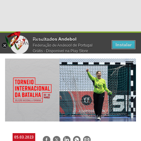
Resultados Andebol
Instalar
Federação de Andebol de Portugal
Grátis - Disponivel na Play Store
05.03.2023
Facebook
Twitter
LinkedIn
WhatsApp
E-