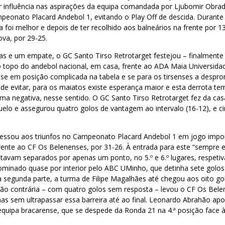
r influência nas aspirações da equipa comandada por Ljubomir Obra
eonato Placard Andebol 1, evitando o Play Off de descida. Durante
foi melhor e depois de ter recolhido aos balneários na frente por 1
ova, por 29-25.
as e um empate, o GC Santo Tirso Retrotarget festejou – finalmente 
 topo do andebol nacional, em casa, frente ao ADA Maia Universida
se em posição complicada na tabela e se para os tirsenses a despr
il de evitar, para os maiatos existe esperança maior e esta derrota t
rma negativa, nesse sentido. O GC Santo Tirso Retrotarget fez da ca
uelo e assegurou quatro golos de vantagem ao intervalo (16-12), e ci
ssou aos triunfos no Campeonato Placard Andebol 1 em jogo impor
, frente ao CF Os Belenenses, por 31-26. À entrada para este “sempre 
tavam separados por apenas um ponto, no 5.º e 6.º lugares, respeti
 dominado quase por interior pelo ABC UMinho, que detinha sete gol
Na segunda parte, a turma de Filipe Magalhães até chegou aos oito go
o contrária – com quatro golos sem resposta – levou o CF Os Belen
mas sem ultrapassar essa barreira até ao final. Leonardo Abrahão apo
 equipa bracarense, que se despede da Ronda 21 na 4.ª posição face 