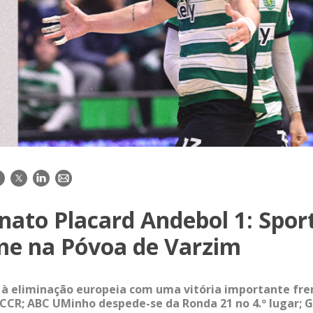
acebook
Twitter
LinkedIn
E-
mail
ato Placard Andebol 1: Spor
me na Póvoa de Varzim
à eliminação europeia com uma vitória importante fre
CR; ABC UMinho despede-se da Ronda 21 no 4.º lugar; G