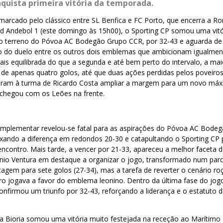
quista primeira vitória da temporada.
arcado pelo clássico entre SL Benfica e FC Porto, que encerra a R
 Andebol 1 (este domingo às 15h00), o Sporting CP somou uma vitó
o no terreno do Póvoa AC Bodegão Grupo CCR, por 32-43 e aguarda d
o do duelo entre os outros dois emblemas que ambicionam igualmente
mais equilibrada do que a segunda e até bem perto do intervalo, a m
o de apenas quatro golos, até que duas ações perdidas pelos poveiro
tiram à turma de Ricardo Costa ampliar a margem para um novo máxi
o chegou com os Leões na frente.
complementar revelou-se fatal para as aspirações do Póvoa AC Bod
fixando a diferença em redondos 20-30 e catapultando o Sporting CP
ncontro. Mais tarde, a vencer por 21-33, apareceu a melhor faceta 
nio Ventura em destaque a organizar o jogo, transformado num parci
agem para sete golos (27-34), mas a tarefa de reverter o cenário ro
o jogava a favor do emblema leonino. Dentro da última fase do jogo
confirmou um triunfo por 32-43, reforçando a liderança e o estatuto 
nca Bioria somou uma vitória muito festejada na receção ao Marítim