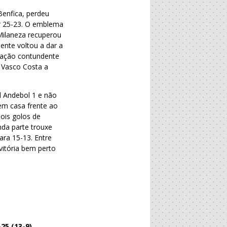
enfica, perdeu
or 25-23. O emblema
 Milaneza recuperou
ente voltou a dar a
ração contundente
 Vasco Costa a
d Andebol 1 e não
em casa frente ao
dois golos de
nda parte trouxe
ra 15-13. Entre
vitória bem perto
-25 (13-9)