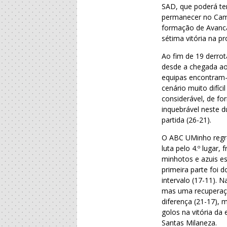
SAD, que poderá te
permanecer no Camp
formação de Avanca 
sétima vitória na pr
Ao fim de 19 derrot
desde a chegada ao
equipas encontram-
cenário muito difíc
considerável, de fo
inquebrável neste d
partida (26-21).
O ABC UMinho regre
luta pelo 4.º lugar
minhotos e azuis es
primeira parte foi
intervalo (17-11). 
mas uma recuperaçã
diferença (21-17), 
golos na vitória da
Santas Milaneza.