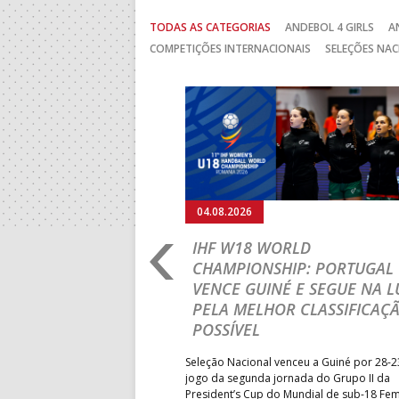
TODAS AS CATEGORIAS
ANDEBOL 4 GIRLS
A
COMPETIÇÕES INTERNACIONAIS
SELEÇÕES NAC
Anterior
04.08.2026
RO 2026: PORTUGAL
IHF W18 WORLD
N ROUND COM UMA
CHAMPIONSHIP: PORTUGAL
VENCE GUINÉ E SEGUE NA L
PELA MELHOR CLASSIFICAÇ
sta terça-feira a participação
POSSÍVEL
M18 EHF EURO 2026 com uma
ândia, por 41-29.
Seleção Nacional venceu a Guiné por 28-2
jogo da segunda jornada do Grupo II da
President’s Cup do Mundial de sub-18 Fem