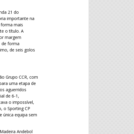
onda 21 do
ria importante na
e forma mais
 o título. A
aior margem
s de forma
mo, de seis golos
egão Grupo CCR, com
 para uma etapa de
dos aguerridos
al de 6-1,
çava o impossível,
, o Sporting CP
de única equipa sem
o Madeira Andebol