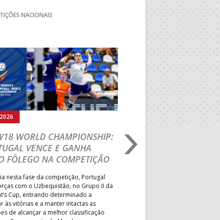
TIÇÕES NACIONAIS
Seguinte
.2026
02.08.2026
 W18 WORLD CHAMPIONSHIP:
FASE FINAL DE AND
TUGAL VENCE E GANHA
PRAIA: EFE – OS TI
O FÔLEGO NA COMPETIÇÃO
EM DOSE DUPLA E 
EQUIPAS GARANTEM
ia nesta fase da competição, Portugal
PBHT 2027
orças com o Uzbequistão, no Grupo II da
nt’s Cup, entrando determinado a
Formação de Espinho conquisto
r às vitórias e a manter intactas as
nacionais de sub-16 e sub-18 f
es de alcançar a melhor classificação
Associação Desportiva OSN e 