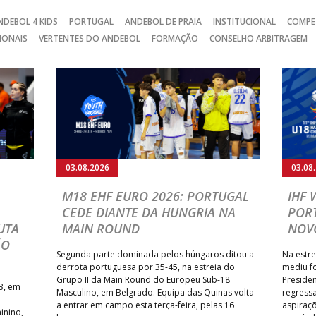
NDEBOL 4 KIDS
PORTUGAL
ANDEBOL DE PRAIA
INSTITUCIONAL
COMPE
IONAIS
VERTENTES DO ANDEBOL
FORMAÇÃO
CONSELHO ARBITRAGEM
03.08.2026
03.08
M18 EHF EURO 2026: PORTUGAL
IHF
CEDE DIANTE DA HUNGRIA NA
POR
UTA
MAIN ROUND
NOV
ÃO
Segunda parte dominada pelos húngaros ditou a
Na estre
derrota portuguesa por 35-45, na estreia do
mediu f
Grupo II da Main Round do Europeu Sub-18
Preside
3, em
Masculino, em Belgrado. Equipa das Quinas volta
regressa
a entrar em campo esta terça-feira, pelas 16
aspiraçõ
inino,