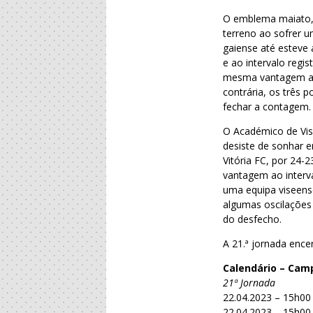
O emblema maiato, 
terreno ao sofrer u
gaiense até esteve 
e ao intervalo reg
mesma vantagem ao
contrária, os três
fechar a contagem.
O Académico de Vis
desiste de sonhar 
Vitória FC, por 24-
vantagem ao interva
uma equipa viseens
algumas oscilações 
do desfecho.
A 21.ª jornada ence
Calendário – Cam
21ª Jornada
22.04.2023 – 15h0
22.04.2023 – 15h00