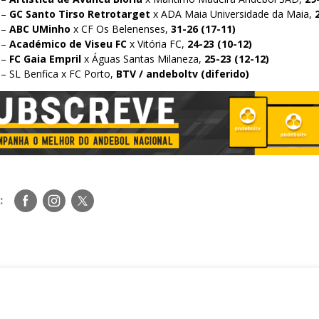
 –
GC Santo Tirso Retrotarget
x ADA Maia Universidade da Maia,
 –
ABC UMinho
x CF Os Belenenses,
31-26 (17-11)
 –
Académico de Viseu FC
x Vitória FC,
24-23 (10-12)
 –
FC Gaia Empril
x Águas Santas Milaneza,
25-23 (12-12)
 – SL Benfica x FC Porto,
BTV / andeboltv (diferido)
Siga-
Siga-
Siga-
:
nos
nos
nos
no
no
no
Facebook
Instagram
Twitter