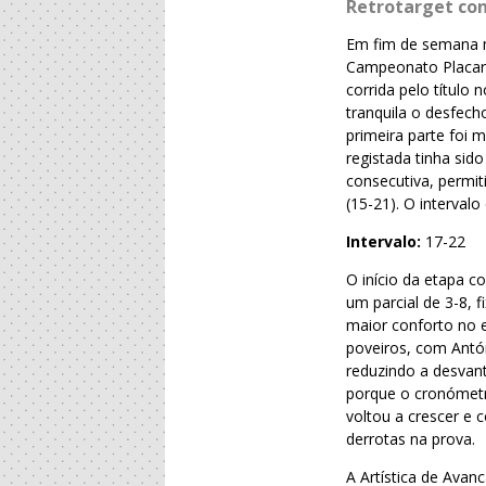
Retrotarget con
Em fim de semana m
Campeonato Placard
corrida pelo títul
tranquila o desfech
primeira parte foi 
registada tinha sid
consecutiva, permi
(15-21). O interval
Intervalo:
17-22
O início da etapa 
um parcial de 3-8, 
maior conforto no e
poveiros, com Antó
reduzindo a desvant
porque o cronómetr
voltou a crescer e 
derrotas na prova.
A Artística de Ava