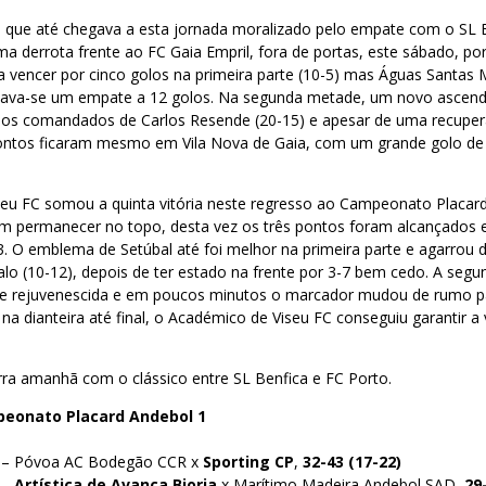
que até chegava a esta jornada moralizado pelo empate com o SL B
ma derrota frente ao FC Gaia Empril, fora de portas, este sábado, p
a vencer por cinco golos na primeira parte (10-5) mas Águas Santas
istava-se um empate a 12 golos. Na segunda metade, um novo ascend
s comandados de Carlos Resende (20-15) e apesar de uma recupe
 pontos ficaram mesmo em Vila Nova de Gaia, com um grande golo de
eu FC somou a quinta vitória neste regresso ao Campeonato Placar
em permanecer no topo, desta vez os três pontos foram alcançados 
23. O emblema de Setúbal até foi melhor na primeira parte e agarrou 
lo (10-12), depois de ter estado na frente por 3-7 bem cedo. A segu
e rejuvenescida e em poucos minutos o marcador mudou de rumo pa
na dianteira até final, o Académico de Viseu FC conseguiu garantir a 
rra amanhã com o clássico entre SL Benfica e FC Porto.
peonato Placard Andebol 1
0 – Póvoa AC Bodegão CCR x
Sporting CP
,
32-43 (17-22)
 –
Artística de Avanca Bioria
x Marítimo Madeira Andebol SAD,
29