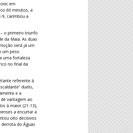
dovic em
 os 60 minutos, a
3-9, carimbou a
– o primeiro triunfo
de da Maia. As duas
omoção será já um
em um peso
sa uma fortaleza
nco no final da
tante referente à
escaldante” duelo,
vamente e a
os de vantagem ao
los à maior (21-13),
enses a encurtar a
ntou oito decisivos
à derrota do Águas