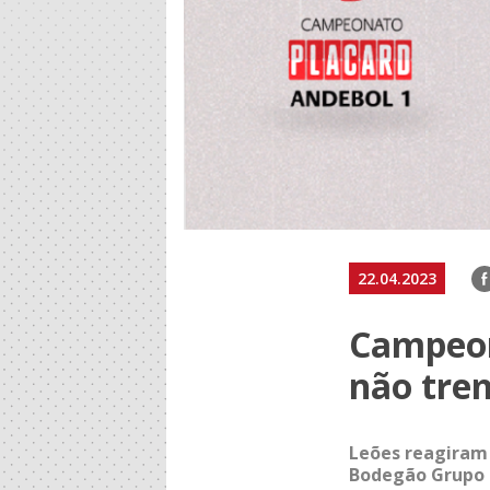
F
22.04.2023
Campeon
não tre
Leões reagiram 
Bodegão Grupo C