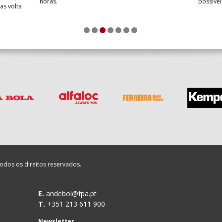
horas.
possíve
as volta
1
2
3
4
5
6
7
odos os direitos reservados.
E.
andebol@fpa.pt
T.
+351 213 611 900
Newsletter