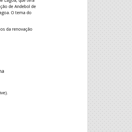
de Lagoa, que terá
ação de Andebol de
Lagoa. O tema do
.
itos da renovação
na
ive).