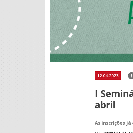
F
12.04.2023
I Seminá
abril
As
inscrições já