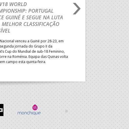
 W18 WORLD
M18 EHF EURO 2026
MPIONSHIP: PORTUGAL
CEDE DIANTE DA HU
E GUINÉ E SEGUE NA LUTA
MAIN ROUND
 MELHOR CLASSIFICAÇÃO
Segunda parte dominada pelos
ÍVEL
derrota portuguesa por 35-45,
Grupo II da Main Round do Eu
Nacional venceu a Guiné por 28-23, em
Masculino, em Belgrado. Equip
 segunda jornada do Grupo II da
a entrar em campo esta terça-f
t’s Cup do Mundial de sub-18 Feminino,
horas.
orre na Roménia. Equipa das Quinas volta
 em campo esta quinta-feira.