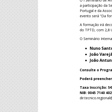
O I Seminário de A
a participação da 
Portugal e da Asso
evento será “Da fo
A formação irá deco
do TPTD, com 2,8 
O Seminário Interna
Nuno Sant
João Varej
João Antun
Consulte o Progr
Poderá preencher 
Taxa Inscrição: 5
NIB: 0045 7140 40
dir.tecnico.regiona