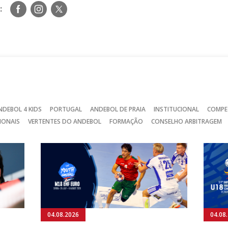
Siga-
Siga-
Siga-
:
nos
nos
nos
no
no
no
Facebook
Instagram
Twitter
NDEBOL 4 KIDS
PORTUGAL
ANDEBOL DE PRAIA
INSTITUCIONAL
COMPE
IONAIS
VERTENTES DO ANDEBOL
FORMAÇÃO
CONSELHO ARBITRAGEM
04.08.2026
04.08