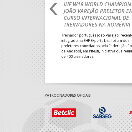
RLD CHAMPIONSHIP:
IHF W18 WORLD CHAMPIONS
PRIMEIRO
JOÃO VAREJÃO PRELETOR E
 DA FASE A
CURSO INTERNACIONAL DE
 PRESIDENT’S CUP
TREINADORES NA ROMÉNIA
 lugar na fase de grupos da
Treinador português João Varejão, recen
ortugal mede forças com o
integrado na EHF Experts List, foi um dos
-feira, no primeiro embate dos
preletores convidados pela Federação 
 entre o 17.º e 32.º lugare do
de Andebol, em Pitești, iniciativa que reun
do sub-18 Feminino.
de 400 treinadores.
PATROCINADORES OFICIAIS