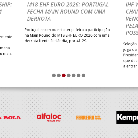
HIP:
M18 EHF EURO 2026: PORTUGAL
IHF
M
FECHA MAIN ROUND COM UMA
CHA
DERROTA
VENC
PELA
Portugal encerrou esta terça-feira a participação
POSS
na Main Round do M18 EHF EURO 2026 com uma
temente
derrota frente à Islândia, por 41-29.
Seleção 
Romena
jogo da
iu mais
Presiden
que dec
a entrar
1
2
3
4
5
6
7