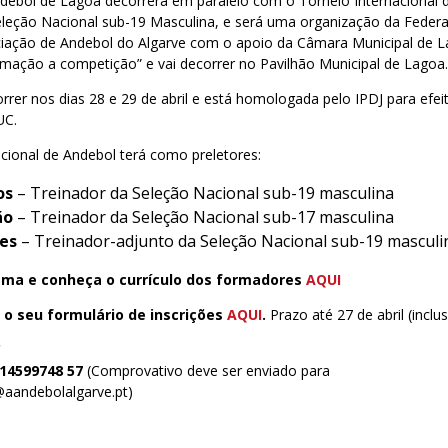
ndebol de Lagoa decorrerá em paralelo com o Torneio Internacional 
Seleção Nacional sub-19 Masculina, e será uma organização da Feder
ciação de Andebol do Algarve com o apoio da Câmara Municipal de 
rmação a competição” e vai decorrer no Pavilhão Municipal de Lagoa
rrer nos dias 28 e 29 de abril e está homologada pelo IPDJ para efe
UC.
cional de Andebol terá como preletores:
os
– Treinador da Seleção Nacional sub-19 masculina
ão
– Treinador da Seleção Nacional sub-17 masculina
es
– Treinador-adjunto da Seleção Nacional sub-19 masculi
ama e conheça o currículo dos formadores
AQUI
o seu formulário de inscrições
AQUI
.
Prazo até 27 de abril (inclus
€
214599748 57
(Comprovativo deve ser enviado para
l@aandebolalgarve.pt
)