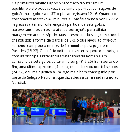
Os primeiros minutos após o recomeço trouxeram um
equilíbrio visto poucas vezes durante a partida, com ações de
golo/contra-golo e aos 37’ o placar registava 12-16. Quando o
cronómetro marcava 43 minutos, a Roménia vencia por 15-22 e
regressava à maior diferença da partida, de sete golos,
aproveitando os erros no ataque português para dilatar a
margem em ataque rápido. Mas a resposta da Seleção Nacional
chegou sob a forma de parcial de 3-0, o que levou ao
time-out
romeno, com pouco menos de 15 minutos para jogar em
Paredes (18-22). O cenário voltou a inverter-se pouco depois, já
com as principais referências defensivas da Roménia em
campo, e os sete golos voltaram a surgir (19-26). Bem perto do
fim, uma última aproximação lusa, que esbarrou nos três golos
(24-27), deu mais justiça a um jogo mais bem conseguido por
parte da Seleção Nacional, que diz adeus à caminhada rumo ao
Mundial.