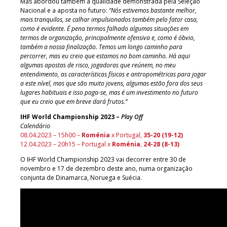
Mas abordou também a qualidade demonstrada pela Seleção
Nacional e a aposta no futuro:
“Nós estivemos bastante melhor,
mais tranquilos, se calhar impulsionados também pelo fator casa,
como é evidente. É pena termos falhado algumas situações em
termos de organização, principalmente ofensiva e, como é óbvio,
também a nossa finalização. Temos um longo caminho para
percorrer, mas eu creio que estamos no bom caminho. Há aqui
algumas apostas de risco, jogadoras que reúnem, no meu
entendimento, as características físicas e antropométricas para jogar
a este nível, mas que são muito jovens, algumas estão fora dos seus
lugares habituais e isso paga-se, mas é um investimento no futuro
que eu creio que em breve dará frutos.”
IHF World Championship 2023
–
Play Off
Calendário
08.04.2023 – 15h00 –
Roménia
x Portugal,
35-20 (19-12)
12.04.2023 – 20h15 – Portugal x
Roménia
,
24-28 (8-13)
O IHF World Championship 2023 vai decorrer entre 30 de
novembro e 17 de dezembro deste ano, numa organização
conjunta de Dinamarca, Noruega e Suécia.