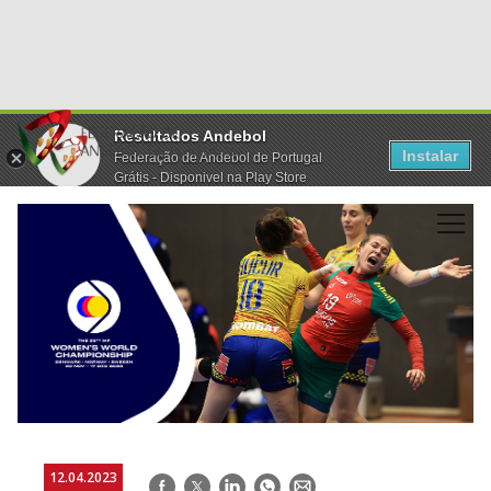
Resultados Andebol
Instalar
Federação de Andebol de Portugal
Grátis - Disponivel na Play Store
12.04.2023
Facebook
Twitter
LinkedIn
WhatsApp
E-