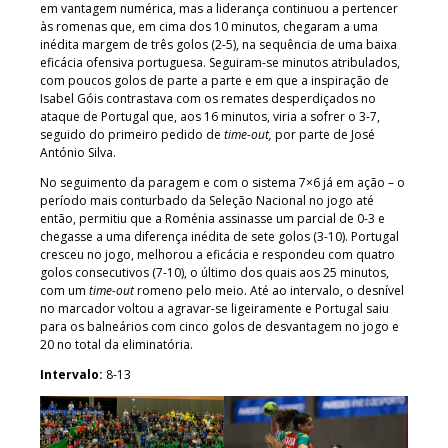
em vantagem numérica, mas a liderança continuou a pertencer
às romenas que, em cima dos 10 minutos, chegaram a uma
inédita margem de três golos (2-5), na sequência de uma baixa
eficácia ofensiva portuguesa. Seguiram-se minutos atribulados,
com poucos golos de parte a parte e em que a inspiração de
Isabel Góis contrastava com os remates desperdiçados no
ataque de Portugal que, aos 16 minutos, viria a sofrer o 3-7,
seguido do primeiro pedido de
time-out,
por parte de José
António Silva.
No seguimento da paragem e com o sistema 7×6 já em ação – o
período mais conturbado da Seleção Nacional no jogo até
então, permitiu que a Roménia assinasse um parcial de 0-3 e
chegasse a uma diferença inédita de sete golos (3-10). Portugal
cresceu no jogo, melhorou a eficácia e respondeu com quatro
golos consecutivos (7-10), o último dos quais aos 25 minutos,
com um
time-out
romeno pelo meio. Até ao intervalo, o desnível
no marcador voltou a agravar-se ligeiramente e Portugal saiu
para os balneários com cinco golos de desvantagem no jogo e
20 no total da eliminatória.
Intervalo:
8-13