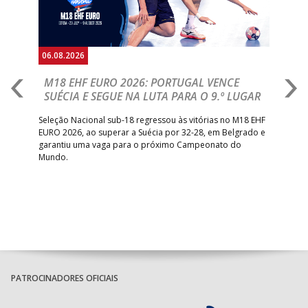
06.08.2026
05.
M18 EHF EURO 2026: PORTUGAL VENCE
R
SUÉCIA E SEGUE NA LUTA PARA O 9.º LUGAR
R
bre
Seleção Nacional sub-18 regressou às vitórias no M18 EHF
San
EURO 2026, ao superar a Suécia por 32-28, em Belgrado e
Figu
garantiu uma vaga para o próximo Campeonato do
pro
Mundo.
tal
PATROCINADORES OFICIAIS