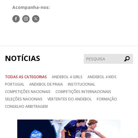
Acompanha-nos:
Siga-
Siga-
Siga-
nos
nos
nos
no
no
no
Facebook
Instagram
Twitter
NOTÍCIAS
Pesqui
TODAS AS CATEGORIAS
ANDEBOL 4 GIRLS
ANDEBOL 4 KIDS
PORTUGAL
ANDEBOL DE PRAIA
INSTITUCIONAL
COMPETIÇÕES NACIONAIS
COMPETIÇÕES INTERNACIONAIS
SELEÇÕES NACIONAIS
VERTENTES DO ANDEBOL
FORMAÇÃO
CONSELHO ARBITRAGEM
Anterior
Seguin