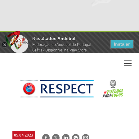
Resultados Andebol
Instalar
Federação de Andebol de Portugal
Grátis - Disponivel na Play Store
05.04.2023
Facebook
Twitter
LinkedIn
WhatsApp
E-