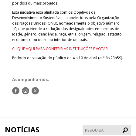
por dois ou mais projetos.
Esta iniciativa está alinhada com os Objetivos de
Desenvolvimento Sustentável estabelecidos pela Organização
das Nações Unidas (ONU), nomeadamente o objetivo número
10, que pretende a redução das desigualdades em termos de
idade, género, deficiência, raça, etnia, origem, religião, estatuto
económico ou outro no interior de um país.
CLIQUE AQUI PARA CONFERIR AS INSTITUIÇÕES E VOTAR
Período de votação do público de 4 a 10 de abril (até às 23h59).
Acompanha-nos:
Siga-
Siga-
Siga-
nos
nos
nos
no
no
no
Facebook
Instagram
Twitter
NOTÍCIAS
Pesqui