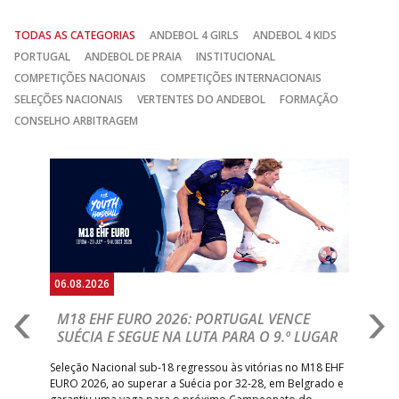
TODAS AS CATEGORIAS
ANDEBOL 4 GIRLS
ANDEBOL 4 KIDS
PORTUGAL
ANDEBOL DE PRAIA
INSTITUCIONAL
COMPETIÇÕES NACIONAIS
COMPETIÇÕES INTERNACIONAIS
SELEÇÕES NACIONAIS
VERTENTES DO ANDEBOL
FORMAÇÃO
CONSELHO ARBITRAGEM
Anterior
Seguin
06.08.2026
05.
M18 EHF EURO 2026: PORTUGAL VENCE
R
SUÉCIA E SEGUE NA LUTA PARA O 9.º LUGAR
R
bre
Seleção Nacional sub-18 regressou às vitórias no M18 EHF
San
EURO 2026, ao superar a Suécia por 32-28, em Belgrado e
Figu