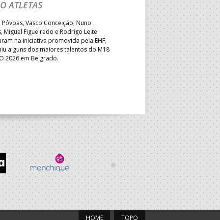
O ATLETAS
TRIUNFOS FRENTE À
o Póvoas, Vasco Conceição, Nuno
Seleção Nacional sub-18 volta
 Miguel Figueiredo e Rodrigo Leite
esta quinta-feira, pelas 11h00 
aram na iniciativa promovida pela EHF,
para defrontar a Suécia, naque
niu alguns dos maiores talentos do M18
penúltimo compromisso de Po
O 2026 em Belgrado.
Campeonato da Europa – tran
na EHFTV.
HOME
TOPO