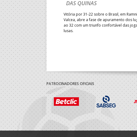
DAS QUINAS
 definidos os
ara a época 2026/2027, com
Vitória por 31-22 sobre o Brasil, em Ramn
ederem o arranque oficial das
Valcea, abre a fase de apuramento dos lu
o.
ao 32 com um triunfo confortável das jog
lusas.
PATROCINADORES OFICIAIS