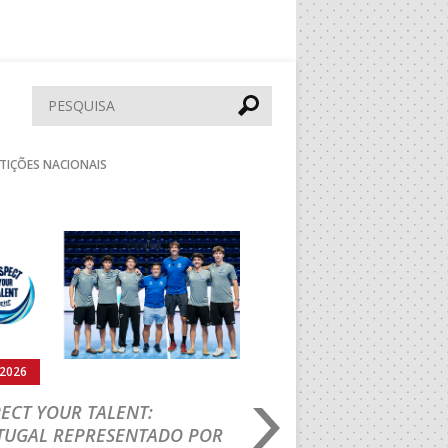
Pesquisar
TIÇÕES NACIONAIS
Seguinte
.2026
05.08.2026
ECT YOUR TALENT:
M18 EHF EURO 2026
TUGAL REPRESENTADO POR
PROCURA REGRESSA