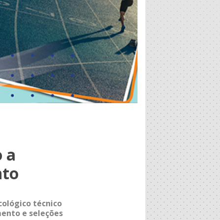
 a
nto
ológico técnico
mento e seleções