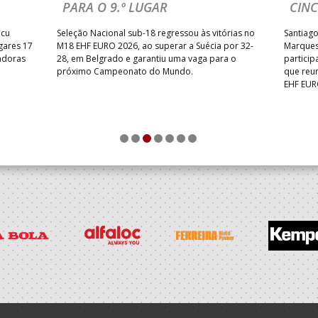
PARA O 9.º LUGAR
CINC
icu
Seleção Nacional sub-18 regressou às vitórias no
Santiag
gares 17
M18 EHF EURO 2026, ao superar a Suécia por 32-
Marques,
adoras
28, em Belgrado e garantiu uma vaga para o
particip
próximo Campeonato do Mundo.
que reu
EHF EUR
1
2
3
4
5
6
7