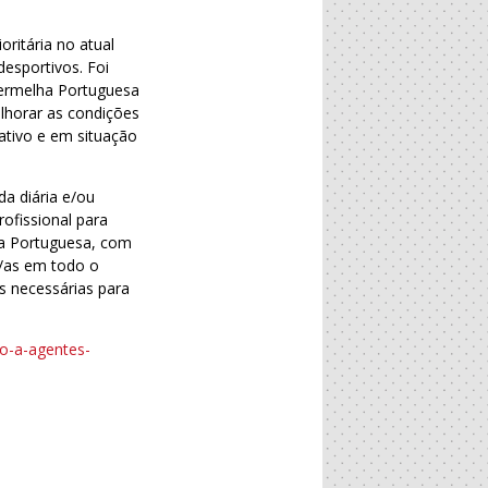
ritária no atual
esportivos. Foi
Vermelha Portuguesa
lhorar as condições
 ativo e em situação
da diária e/ou
rofissional para
lha Portuguesa, com
s/as em todo o
s necessárias para
do-a-agentes-