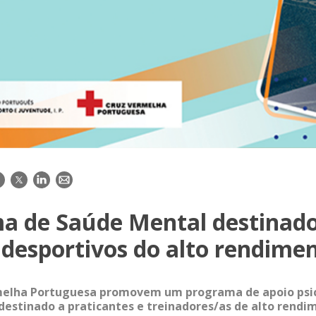
acebook
Twitter
LinkedIn
E-
mail
a de Saúde Mental destinado
 desportivos do alto rendime
rmelha Portuguesa promovem um programa de apoio psic
 destinado a praticantes e treinadores/as de alto rendi