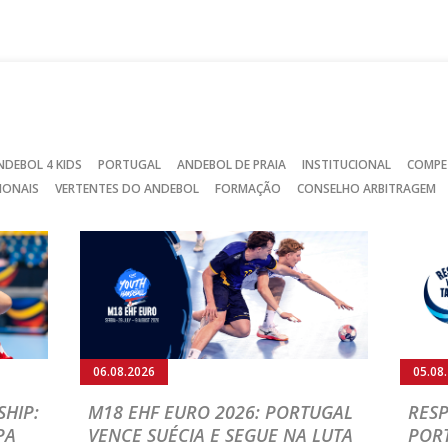
no
no
no
Facebook
Instagram
Twitter
NDEBOL 4 KIDS
PORTUGAL
ANDEBOL DE PRAIA
INSTITUCIONAL
COMPE
IONAIS
VERTENTES DO ANDEBOL
FORMAÇÃO
CONSELHO ARBITRAGEM
06.08.2026
05.08
HIP:
M18 EHF EURO 2026: PORTUGAL
RESP
PA
VENCE SUÉCIA E SEGUE NA LUTA
POR