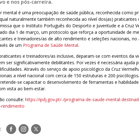
vo e nos pós-carreira.
r mental é uma preocupação de saúde pública, reconhecida como prio
qual naturalmente também reconhecida ao nível dos(as) praticantes d
missa que o Instituto Português do Desporto e Juventude e a Cruz 
ado dia 1 de março, um protocolo que reforça a oportunidade de me
icantes e treinadores/as de alto rendimento e seleções nacionais, no
ravés de um
Programa de Saúde Mental
.
raticantes e treinadores/as inclusive, deparam-se com eventos da vi
m ser significativamente debilitantes. Por vezes é necessária ajuda p
dificuldades. Através do serviço de apoio psicológico da Cruz Verme
ionais a nível nacional com cerca de 150 estruturas e 200 psicólogo
 pretende-se capacitar o desenvolvimento de ferramentas e habilidade
om vista ao bem-estar.
ão consulte:
https://ipdj.gov.pt/-/programa-de-saude-mental-destina
o-rendimento
Siga-
Siga-
Siga-
:
nos
nos
nos