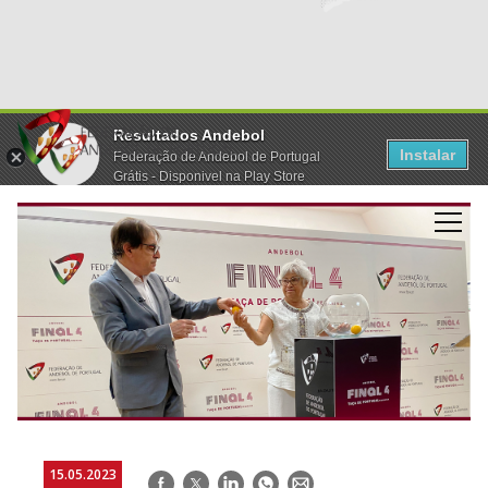
Resultados Andebol
Instalar
Federação de Andebol de Portugal
Grátis - Disponivel na Play Store
15.05.2023
Facebook
Twitter
LinkedIn
WhatsApp
E-