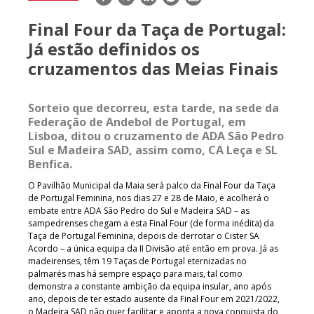
mail
Final Four da Taça de Portugal:
Já estão definidos os
cruzamentos das Meias Finais
Sorteio que decorreu, esta tarde, na sede da
Federação de Andebol de Portugal, em
Lisboa, ditou o cruzamento de ADA São Pedro
Sul e Madeira SAD, assim como, CA Leça e SL
Benfica.
O Pavilhão Municipal da Maia será palco da Final Four da Taça
de Portugal Feminina, nos dias 27 e 28 de Maio, e acolherá o
embate entre ADA São Pedro do Sul e Madeira SAD – as
sampedrenses chegam a esta Final Four (de forma inédita) da
Taça de Portugal Feminina, depois de derrotar o Cister SA
Acordo – a única equipa da II Divisão até então em prova. Já as
madeirenses, têm 19 Taças de Portugal eternizadas no
palmarés mas há sempre espaço para mais, tal como
demonstra a constante ambição da equipa insular, ano após
ano, depois de ter estado ausente da Final Four em 2021/2022,
o Madeira SAD não quer facilitar e aponta a nova conquista do