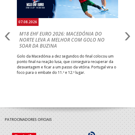
07.08.2026
06.
A
M18 EHF EURO 2026: MACEDÓNIA DO
D
NORTE LEVA A MELHOR COM GOLO NO
Com
SOAR DA BUZINA
épo
o de
arra
 o
Golo da Macedónia a dez segundos do final colocou um
de
ponto final na reação lusa, que conseguira recuperar da
desvantagem e ficar a um passo da vitória. Portugal vira o
foco para o embate do 11.º e 12.º lugar.
PATROCINADORES OFICIAIS