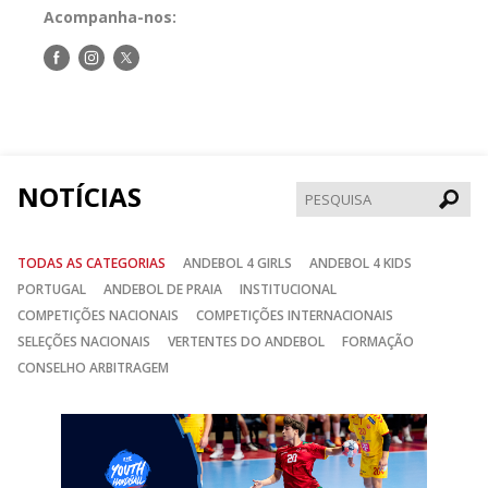
Acompanha-nos:
Siga-
Siga-
Siga-
nos
nos
nos
no
no
no
Facebook
Instagram
Twitter
NOTÍCIAS
Pesqui
TODAS AS CATEGORIAS
ANDEBOL 4 GIRLS
ANDEBOL 4 KIDS
PORTUGAL
ANDEBOL DE PRAIA
INSTITUCIONAL
COMPETIÇÕES NACIONAIS
COMPETIÇÕES INTERNACIONAIS
SELEÇÕES NACIONAIS
VERTENTES DO ANDEBOL
FORMAÇÃO
CONSELHO ARBITRAGEM
Anterior
Seguin