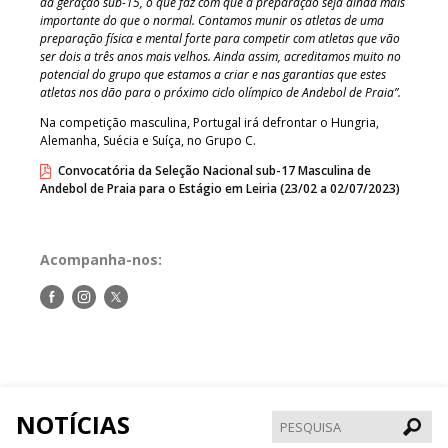
da geração sub-15, o que faz com que a preparação seja ainda mais
importante do que o normal. Contamos munir os atletas de uma
preparação física e mental forte para competir com atletas que vão
ser dois a três anos mais velhos. Ainda assim, acreditamos muito no
potencial do grupo que estamos a criar e nas garantias que estes
atletas nos dão para o próximo ciclo olímpico de Andebol de Praia”.
Na competição masculina, Portugal irá defrontar o Hungria,
Alemanha, Suécia e Suíça, no Grupo C.
Convocatória da Seleção Nacional sub-17 Masculina de
Andebol de Praia para o Estágio em Leiria (23/02 a 02/07/2023)
Acompanha-nos:
Siga-
Siga-
Siga-
nos
nos
nos
no
no
no
Facebook
Instagram
Twitter
NOTÍCIAS
Pesqui