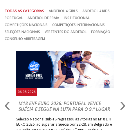
TODAS AS CATEGORIAS
ANDEBOL 4 GIRLS
ANDEBOL 4 KIDS
PORTUGAL
ANDEBOL DE PRAIA
INSTITUCIONAL
COMPETIÇÕES NACIONAIS
COMPETIÇÕES INTERNACIONAIS
SELEÇÕES NACIONAIS
VERTENTES DO ANDEBOL
FORMAÇÃO
CONSELHO ARBITRAGEM
Anterior
Seguin
06.08.2026
05.
M18 EHF EURO 2026: PORTUGAL VENCE
R
SUÉCIA E SEGUE NA LUTA PARA O 9.º LUGAR
R
bre
Seleção Nacional sub-18 regressou às vitórias no M18 EHF
San
EURO 2026, ao superar a Suécia por 32-28, em Belgrado e
Figu
garantiu uma vaga para o próximo Campeonato do
pro