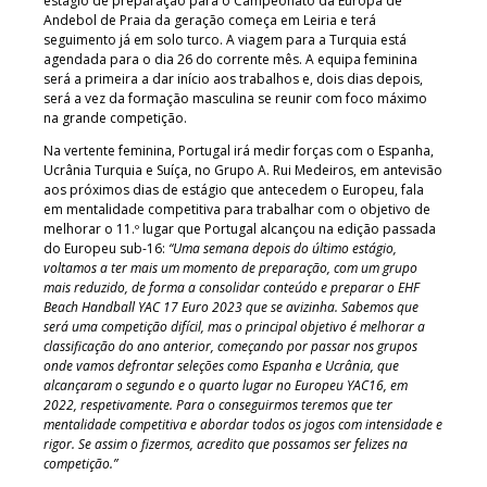
estágio de preparação para o Campeonato da Europa de
Andebol de Praia da geração começa em Leiria e terá
seguimento já em solo turco. A viagem para a Turquia está
agendada para o dia 26 do corrente mês. A equipa feminina
será a primeira a dar início aos trabalhos e, dois dias depois,
será a vez da formação masculina se reunir com foco máximo
na grande competição.
Na vertente feminina, Portugal irá medir forças com o Espanha,
Ucrânia Turquia e Suíça, no Grupo A. Rui Medeiros, em antevisão
aos próximos dias de estágio que antecedem o Europeu, fala
em mentalidade competitiva para trabalhar com o objetivo de
melhorar o 11.º lugar que Portugal alcançou na edição passada
do Europeu sub-16:
“Uma semana depois do último estágio,
voltamos a ter mais um momento de preparação, com um grupo
mais reduzido, de forma a consolidar conteúdo e preparar o EHF
Beach Handball YAC 17 Euro 2023 que se avizinha. Sabemos que
será uma competição difícil, mas o principal objetivo é melhorar a
classificação do ano anterior, começando por passar nos grupos
onde vamos defrontar seleções como Espanha e Ucrânia, que
alcançaram o segundo e o quarto lugar no Europeu YAC16, em
2022, respetivamente. Para o conseguirmos teremos que ter
mentalidade competitiva e abordar todos os jogos com intensidade e
rigor. Se assim o fizermos, acredito que possamos ser felizes na
competição.”