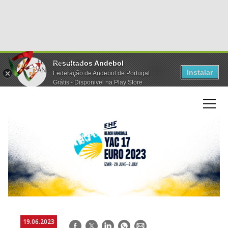
Resultados Andebol
Instalar
Federação de Andebol de Portugal
Grátis - Disponivel na Play Store
19.06.2023
Facebook
Twitter
LinkedIn
WhatsApp
E-