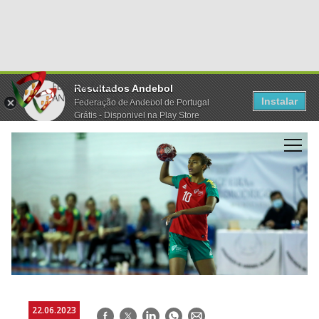
Resultados Andebol
Instalar
Federação de Andebol de Portugal
Grátis - Disponivel na Play Store
22.06.2023
Facebook
Twitter
LinkedIn
WhatsApp
E-