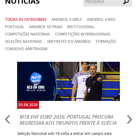
NOTÍCIAS
TODAS AS CATEGORIAS
ANDEBOL 4 GIRLS
ANDEBOL 4 KIDS
PORTUGAL
ANDEBOL DE PRAIA
INSTITUCIONAL
COMPETIÇÕES NACIONAIS
COMPETIÇÕES INTERNACIONAIS
SELEÇÕES NACIONAIS
VERTENTES DO ANDEBOL
FORMAÇÃO
CONSELHO ARBITRAGEM
Anterior
Seguin
05.08.2026
05.
M18 EHF EURO 2026: PORTUGAL PROCURA
I
REGRESSAR AOS TRIUNFOS FRENTE À SUÉCIA
O
E
uel
Seleção Nacional sub-18 volta a entrar em campo esta