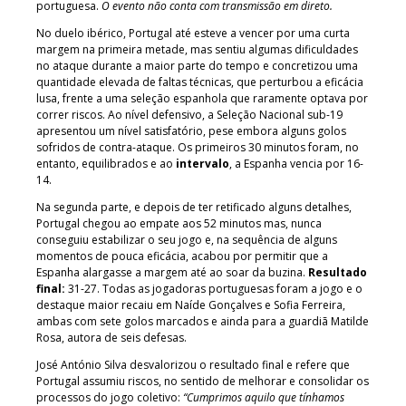
portuguesa.
O evento não conta com transmissão em direto.
No duelo ibérico, Portugal até esteve a vencer por uma curta
margem na primeira metade, mas sentiu algumas dificuldades
no ataque durante a maior parte do tempo e concretizou uma
quantidade elevada de faltas técnicas, que perturbou a eficácia
lusa, frente a uma seleção espanhola que raramente optava por
correr riscos. Ao nível defensivo, a Seleção Nacional sub-19
apresentou um nível satisfatório, pese embora alguns golos
sofridos de contra-ataque. Os primeiros 30 minutos foram, no
entanto, equilibrados e ao
intervalo
, a Espanha vencia por 16-
14.
Na segunda parte, e depois de ter retificado alguns detalhes,
Portugal chegou ao empate aos 52 minutos mas, nunca
conseguiu estabilizar o seu jogo e, na sequência de alguns
momentos de pouca eficácia, acabou por permitir que a
Espanha alargasse a margem até ao soar da buzina.
Resultado
final:
31-27. Todas as jogadoras portuguesas foram a jogo e o
destaque maior recaiu em Naíde Gonçalves e Sofia Ferreira,
ambas com sete golos marcados e ainda para a guardiã Matilde
Rosa, autora de seis defesas.
José António Silva desvalorizou o resultado final e refere que
Portugal assumiu riscos, no sentido de melhorar e consolidar os
processos do jogo coletivo:
“Cumprimos aquilo que tínhamos