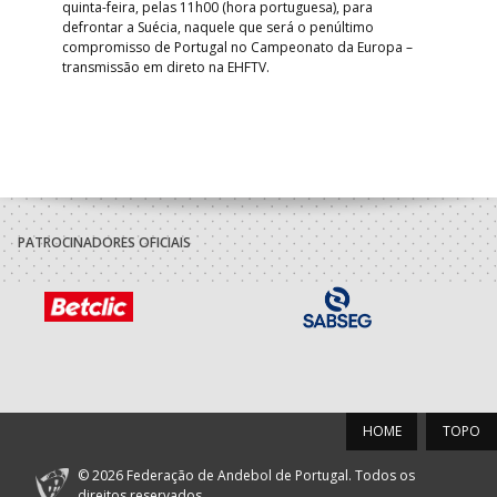
quinta-feira, pelas 11h00 (hora portuguesa), para
Depo
defrontar a Suécia, naquele que será o penúltimo
Cup,
compromisso de Portugal no Campeonato da Europa –
no 
transmissão em direto na EHFTV.
e 3
PATROCINADORES OFICIAIS
HOME
TOPO
© 2026 Federação de Andebol de Portugal. Todos os
direitos reservados.