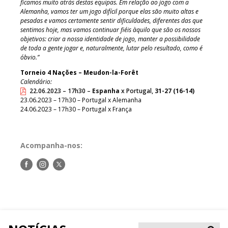
ficamos muito atrás destas equipas. Em relação ao jogo com a
Alemanha, vamos ter um jogo difícil porque elas são muito altas e
pesadas e vamos certamente sentir dificuldades, diferentes das que
sentimos hoje, mas vamos continuar fiéis àquilo que são os nossos
objetivos: criar a nossa identidade de jogo, manter a possibilidade
de toda a gente jogar e, naturalmente, lutar pelo resultado, como é
óbvio.”
Torneio 4 Nações – Meudon-la-Forêt
Calendário:
22.06.2023 – 17h30 –
Espanha
x Portugal,
31-27 (16-14)
23.06.2023 – 17h30 – Portugal x Alemanha
24.06.2023 – 17h30 – Portugal x França
Acompanha-nos:
Siga-
Siga-
Siga-
nos
nos
nos
no
no
no
Facebook
Instagram
Twitter
Pesqui