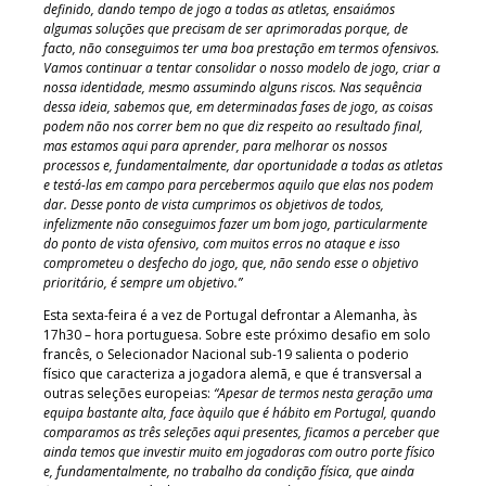
definido, dando tempo de jogo a todas as atletas, ensaiámos
algumas soluções que precisam de ser aprimoradas porque, de
facto, não conseguimos ter uma boa prestação em termos ofensivos.
Vamos continuar a tentar consolidar o nosso modelo de jogo, criar a
nossa identidade, mesmo assumindo alguns riscos. Nas sequência
dessa ideia, sabemos que, em determinadas fases de jogo, as coisas
podem não nos correr bem no que diz respeito ao resultado final,
mas estamos aqui para aprender, para melhorar os nossos
processos e, fundamentalmente, dar oportunidade a todas as atletas
e testá-las em campo para percebermos aquilo que elas nos podem
dar. Desse ponto de vista cumprimos os objetivos de todos,
infelizmente não conseguimos fazer um bom jogo, particularmente
do ponto de vista ofensivo, com muitos erros no ataque e isso
comprometeu o desfecho do jogo, que, não sendo esse o objetivo
prioritário, é sempre um objetivo.”
Esta sexta-feira é a vez de Portugal defrontar a Alemanha, às
17h30 – hora portuguesa. Sobre este próximo desafio em solo
francês, o Selecionador Nacional sub-19 salienta o poderio
físico que caracteriza a jogadora alemã, e que é transversal a
outras seleções europeias:
“Apesar de termos nesta geração uma
equipa bastante alta, face àquilo que é hábito em Portugal, quando
comparamos as três seleções aqui presentes, ficamos a perceber que
ainda temos que investir muito em jogadoras com outro porte físico
e, fundamentalmente, no trabalho da condição física, que ainda