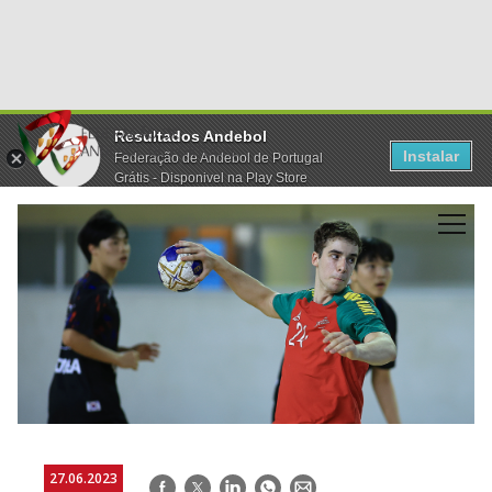
Resultados Andebol
Instalar
Federação de Andebol de Portugal
Grátis - Disponivel na Play Store
27.06.2023
Facebook
Twitter
LinkedIn
WhatsApp
E-