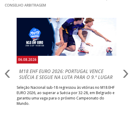
CONSELHO ARBITRAGEM
Anterior
Seguin
06.08.2026
05.
M18 EHF EURO 2026: PORTUGAL VENCE
R
SUÉCIA E SEGUE NA LUTA PARA O 9.º LUGAR
R
bre
Seleção Nacional sub-18 regressou às vitórias no M18 EHF
San
EURO 2026, ao superar a Suécia por 32-28, em Belgrado e
Figu
garantiu uma vaga para o próximo Campeonato do
pro
Mundo.
tal