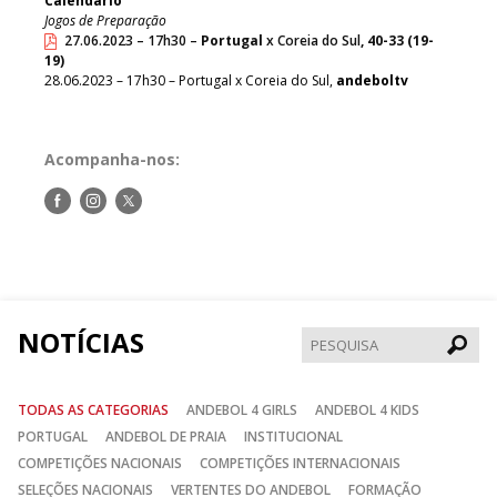
Calendário
Jogos de Preparação
27.06.2023 – 17h30 –
Portugal
x Coreia do Sul
, 40-33 (19-
19)
28.06.2023 – 17h30 – Portugal x Coreia do Sul,
andeboltv
Acompanha-nos:
Siga-
Siga-
Siga-
nos
nos
nos
no
no
no
Facebook
Instagram
Twitter
NOTÍCIAS
Pesqui
TODAS AS CATEGORIAS
ANDEBOL 4 GIRLS
ANDEBOL 4 KIDS
PORTUGAL
ANDEBOL DE PRAIA
INSTITUCIONAL
COMPETIÇÕES NACIONAIS
COMPETIÇÕES INTERNACIONAIS
SELEÇÕES NACIONAIS
VERTENTES DO ANDEBOL
FORMAÇÃO