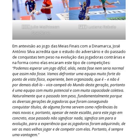
🇩🇰 Julie Mathiesen
🇵🇹 Luciana Rebelo
Scaglione
Em antevisão ao jogo das Meias Finais com a Dinamarca, José
António Silva acredita que o estudo do adversário e do passado
de conquistas tem peso na evolução das jogadoras contrárias e
na forma como elas encaram este tipo de competições:
“Podemos esperar um jogo difícil, aliás, nesta fase nem seria normal
que assim não fosse. Vamos defrontar uma equipa muito forte do
ponto de vista físico, experiente, bem organizada, que é – e não é
por demais dizê-lo – vice-campeã do Mundo desta geração, portanto
é uma equipa com muito potencial e com muita capacidade coletiva.
Naturalmente que o passado tem peso, fundamentalmente porque
as diversas gerações de jogadoras que foram conseguindo
conquistar títulos, de alguma forma servem como referências às
mais novas e, portanto, apesar de neste escalão, para este jogo em
concreto, esse passado não significar nada, significa sim para a
evolução, para a experiência que as jogadoras foram adquirindo, de
ver as mais velhas jogar e de competir com elas. Portanto, é sempre
uma vantagem.”