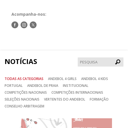
Acompanha-nos:
Siga-
Siga-
Siga-
nos
nos
nos
no
no
no
Facebook
Instagram
Twitter
NOTÍCIAS
Pesqui
TODAS AS CATEGORIAS
ANDEBOL 4 GIRLS
ANDEBOL 4 KIDS
PORTUGAL
ANDEBOL DE PRAIA
INSTITUCIONAL
COMPETIÇÕES NACIONAIS
COMPETIÇÕES INTERNACIONAIS
SELEÇÕES NACIONAIS
VERTENTES DO ANDEBOL
FORMAÇÃO
CONSELHO ARBITRAGEM
Anterior
Seguin