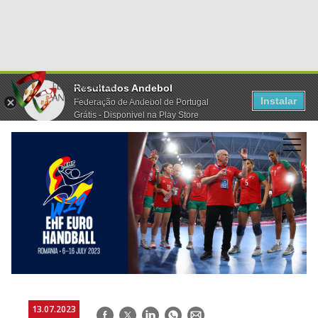
Resultados Andebol
Instalar
Federação de Andebol de Portugal
Grátis - Disponivel na Play Store
13.07.2023
Facebook
Twitter
LinkedIn
WhatsApp
E-