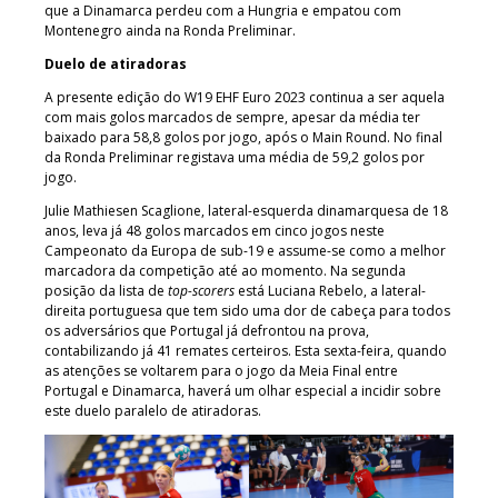
que a Dinamarca perdeu com a Hungria e empatou com
Montenegro ainda na Ronda Preliminar.
Duelo de atiradoras
A presente edição do W19 EHF Euro 2023 continua a ser aquela
com mais golos marcados de sempre, apesar da média ter
baixado para 58,8 golos por jogo, após o Main Round. No final
da Ronda Preliminar registava uma média de 59,2 golos por
jogo.
Julie Mathiesen Scaglione, lateral-esquerda dinamarquesa de 18
anos, leva já 48 golos marcados em cinco jogos neste
Campeonato da Europa de sub-19 e assume-se como a melhor
marcadora da competição até ao momento. Na segunda
posição da lista de
top-scorers
está Luciana Rebelo, a lateral-
direita portuguesa que tem sido uma dor de cabeça para todos
os adversários que Portugal já defrontou na prova,
contabilizando já 41 remates certeiros. Esta sexta-feira, quando
as atenções se voltarem para o jogo da Meia Final entre
Portugal e Dinamarca, haverá um olhar especial a incidir sobre
este duelo paralelo de atiradoras.