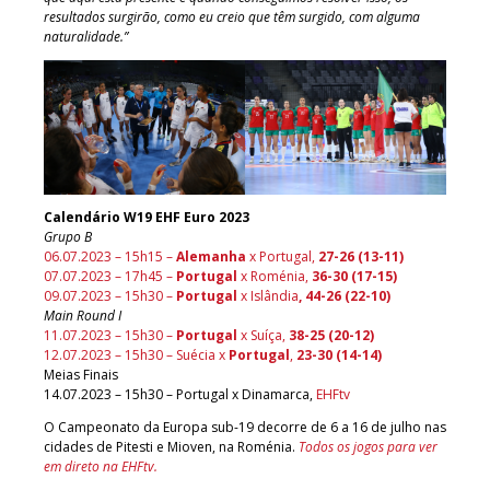
resultados surgirão, como eu creio que têm surgido, com alguma
naturalidade.”
Calendário W19 EHF Euro 2023
Grupo B
06.07.2023 – 15h15 –
Alemanha
x Portugal,
27-26 (13-11)
07.07.2023 – 17h45 –
Portugal
x Roménia,
36-30 (17-15)
09.07.2023 – 15h30 –
Portugal
x Islândia
, 44-26 (22-10)
Main Round I
11.07.2023 – 15h30 –
Portugal
x Suíça,
38-25 (20-12)
12.07.2023 – 15h30 – Suécia x
Portugal
,
23-30 (14-14)
Meias Finais
14.07.2023 – 15h30 – Portugal x Dinamarca,
EHFtv
O Campeonato da Europa sub-19 decorre de 6 a 16 de julho nas
cidades de Pitesti e Mioven, na Roménia.
Todos os jogos para ver
em direto na EHFtv.