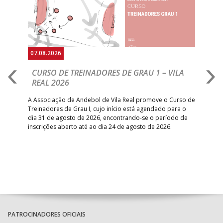
07.08.2026
07.
CURSO DE TREINADORES DE GRAU 1 – VILA
M
REAL 2026
N
S
A Associação de Andebol de Vila Real promove o Curso de
Treinadores de Grau I, cujo início está agendado para o
Gol
dia 31 de agosto de 2026, encontrando-se o período de
pont
inscrições aberto até ao dia 24 de agosto de 2026.
desv
foco
PATROCINADORES OFICIAIS