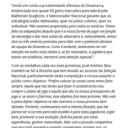
Tendo em conta a produtividade ofensiva da Dinamarca,
evidenciada nos quase 50 golos marcados pela lateral Julie
Mathiesen Scaglione, o Selecionador Nacional garante que as
estratégias estão delineadas, quer no plano coletivo, quer no
individual:
“Nós estamos preparados para todos os cenários. Temos
feito as adaptações daquilo que é a nossa forma de jogar em função
da estratégia e das mais valias do adversário e, naturalmente, temos
dois ou três cenários previstos para lidar com o potencial ofensivo
da equipa da Dinamarca. Como é evidente, tentaremos ter em
atenção em todos esses dados e, se for necessário, a jogadora que
estiver em evidência, merecerá uma atenção especial.”
Com as medalhas cada vez mais próximas, José António Silva
mantém-se fiel à filosofia que tem levado ao sucesso da Seleção
Nacional, particularmente nesta competição e recusa assumir o
pódio como objetivo:
“Prefiro colocar as coisas como temos feito
sempre. Aquilo que nós temos que fazer é concentrarmo-nos,
cumprir o plano de jogo e aquilo que são os nossos pressupostos de
jogo e, se assim o fizermos, esse objetivo fica mais próximo. Não vale
a pena definir objetivos se não tivermos o nosso processo bem
afinado. Portanto, continuamos com a mesma filosofia, que me
parece ser a correta para este escalão e para estas jogadoras: jogar
bem, promover a sua evolução, fazê-las passar por estas
experiências, ganhar maturidade, lidar com a pressão competitiva
que aqui está presente e quando conseguimos resolver isso, os