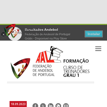
Resultados Andebol
Instalar
Federação de Andebol de Portugal
Grátis - Disponivel na Play Store
18.09.2023
Facebook
Twitter
LinkedIn
WhatsApp
E-