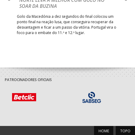
Com
SOAR DA BUZINA
épo
o de
arra
 o
Golo da Macedónia a dez segundos do final colocou um
de
ponto final na reação lusa, que conseguira recuperar da
desvantagem e ficar a um passo da vitória. Portugal vira o
foco para o embate do 11.º e 12.º lugar.
PATROCINADORES OFICIAIS
HOME
TOPO