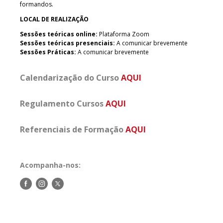
formandos.
LOCAL DE REALIZAÇÃO
Sessões teóricas online:
Plataforma Zoom
Sessões teóricas presenciais:
A comunicar brevemente
Sessões Práticas:
A comunicar brevemente
Calendarização do Curso
AQUI
Regulamento Cursos
AQUI
Referenciais de Formação
AQUI
Acompanha-nos:
Siga-
Siga-
Siga-
nos
nos
nos
no
no
no
Facebook
Instagram
Twitter