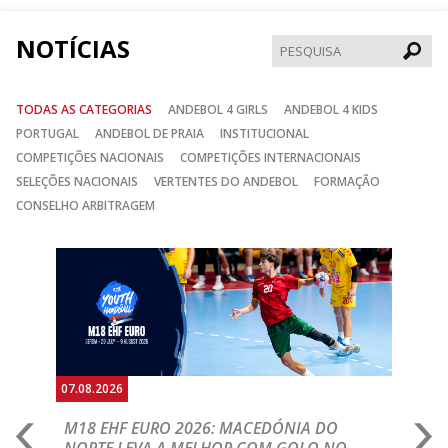
NOTÍCIAS
Pesqui
TODAS AS CATEGORIAS
ANDEBOL 4 GIRLS
ANDEBOL 4 KIDS
PORTUGAL
ANDEBOL DE PRAIA
INSTITUCIONAL
COMPETIÇÕES NACIONAIS
COMPETIÇÕES INTERNACIONAIS
SELEÇÕES NACIONAIS
VERTENTES DO ANDEBOL
FORMAÇÃO
CONSELHO ARBITRAGEM
Anterior
Seguin
07.08.2026
06.
A
M18 EHF EURO 2026: MACEDÓNIA DO
D
NORTE LEVA A MELHOR COM GOLO NO