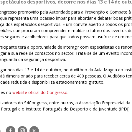
spetáculos desportivos, decorre nos dias 13 e 14 de out
ngresso promovido pela Autoridade para a Prevenção e Combate à 
que representa uma ocasião ímpar para abordar e debater boas prát
a dos espetáculos desportivos. É um convite aberto a todos os profi
holders
que procuram compreender e moldar o futuro dos eventos de
es seguros e acolhedores para que todos possam usufruir de um mel
ticipante terá a oportunidade de interagir com especialistas de reno
rgar a sua rede de contactos no sector. Trata-se de um evento inco
vanguarda da segurança desportiva.
gar nos dias 13 e 14 de outubro, no Auditório da Aula Magna do Insti
está dimensionado para receber cerca de 400 pessoas. O Auditório t
ade reduzida e disponibiliza estacionamento gratuito.
ões no
website oficial do Congresso
.
izadores do S4Congress, entre outros, a Associação Empresarial da 
Portugal e o Instituto Português do Desporto e da Juventude (IPDJ).
Siga-
Siga-
Siga-
: