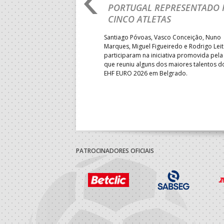
IA E SEGUE NA LUTA
PORTUGAL REPRESENTADO 
LUGAR
CINCO ATLETAS
b-18 regressou às vitórias no
Santiago Póvoas, Vasco Conceição, Nuno
 ao superar a Suécia por 32-
Marques, Miguel Figueiredo e Rodrigo Lei
garantiu uma vaga para o
participaram na iniciativa promovida pela
to do Mundo.
que reuniu alguns dos maiores talentos 
EHF EURO 2026 em Belgrado.
PATROCINADORES OFICIAIS