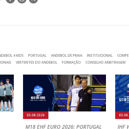
nos
nos
nos
no
no
no
Facebook
Instagram
Twitter
NDEBOL 4 KIDS
PORTUGAL
ANDEBOL DE PRAIA
INSTITUCIONAL
COMPE
IONAIS
VERTENTES DO ANDEBOL
FORMAÇÃO
CONSELHO ARBITRAGEM
05.08.2026
05.08
M18 EHF EURO 2026: PORTUGAL
IHF