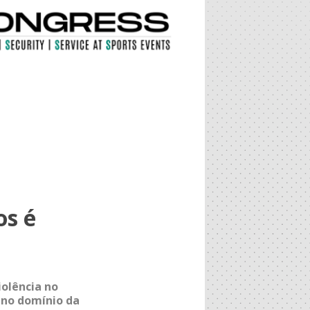
os é
olência no
 no domínio da