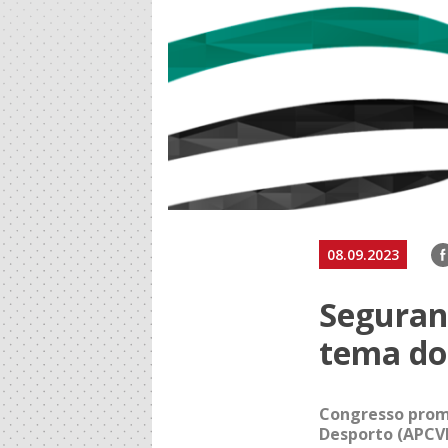
F
08.09.2023
Seguran
tema do
Congresso promo
Desporto (APCVD