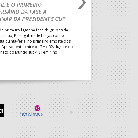
IL É O PRIMEIRO
JOÃO VAREJÃO PREL
RSÁRIO DA FASE A
CURSO INTERNACIO
INAR DA PRESIDENT’S CUP
TREINADORES NA R
o primeiro lugar na fase de grupos da
Treinador português João Var
t’s Cup, Portugal mede forças com o
integrado na EHF Experts List, 
esta quinta-feira, no primeiro embate dos
preletores convidados pela 
 Apuramento entre o 17.º e 32.º lugare do
de Andebol, em Pitești, iniciat
ato do Mundo sub-18 Feminino.
de 400 treinadores.