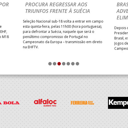
POR
PROCURA REGRESSAR AOS
BRAS
TRIUNFOS FRENTE À SUÉCIA
ADVE
ELIM
Seleção Nacional sub-18 volta a entrar em campo
te
esta quinta-feira, pelas 11h00 (hora portuguesa),
Depois d
 EHF,
para defrontar a Suécia, naquele que será o
Presiden
do M18
penúltimo compromisso de Portugal no
Brasil, 
Campeonato da Europa – transmissão em direto
Jogos de
na EHFTV.
Campeon
1
2
3
4
5
6
7