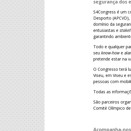
segurança dos e
S4Congress é um co
Desporto (APCVD), 
domínio da seguranç
entusiastas e
stake
garantindo ambient
Todo e qualquer par
seu
know-how
e ala
pretende estar na 
O Congresso terá lu
Viseu, em Viseu e 
pessoas com mobilid
Todas as informaç
São parceiros organ
Comité Olímpico de 
Acompanha-nos