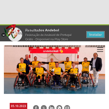
Resultados Andebol
Instalar
Federação de Andebol de Portugal
Grátis - Disponivel na Play Store
05.10.2023
Facebook
Twitter
LinkedIn
WhatsApp
E-