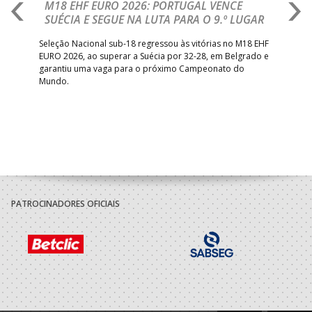
M18 EHF EURO 2026: PORTUGAL VENCE
R
SUÉCIA E SEGUE NA LUTA PARA O 9.º LUGAR
R
bre
Seleção Nacional sub-18 regressou às vitórias no M18 EHF
San
EURO 2026, ao superar a Suécia por 32-28, em Belgrado e
Figu
garantiu uma vaga para o próximo Campeonato do
pro
Mundo.
tal
PATROCINADORES OFICIAIS