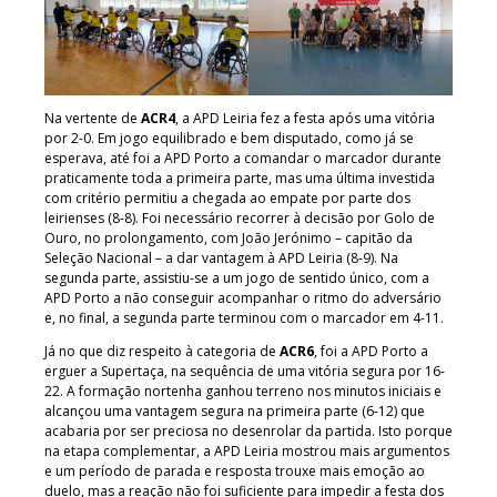
Na vertente de
ACR4
, a APD Leiria fez a festa após uma vitória
por 2-0. Em jogo equilibrado e bem disputado, como já se
esperava, até foi a APD Porto a comandar o marcador durante
praticamente toda a primeira parte, mas uma última investida
com critério permitiu a chegada ao empate por parte dos
leirienses (8-8). Foi necessário recorrer à decisão por Golo de
Ouro, no prolongamento, com João Jerónimo – capitão da
Seleção Nacional – a dar vantagem à APD Leiria (8-9). Na
segunda parte, assistiu-se a um jogo de sentido único, com a
APD Porto a não conseguir acompanhar o ritmo do adversário
e, no final, a segunda parte terminou com o marcador em 4-11.
Já no que diz respeito à categoria de
ACR6
, foi a APD Porto a
erguer a Supertaça, na sequência de uma vitória segura por 16-
22. A formação nortenha ganhou terreno nos minutos iniciais e
alcançou uma vantagem segura na primeira parte (6-12) que
acabaria por ser preciosa no desenrolar da partida. Isto porque
na etapa complementar, a APD Leiria mostrou mais argumentos
e um período de parada e resposta trouxe mais emoção ao
duelo, mas a reação não foi suficiente para impedir a festa dos