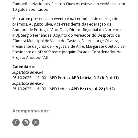
Campeões Nacionais. Ricardo Queirós esteve em evidência com
10 golos apontados.
Marcaram presença no evento e na cerimónia de entrega de
prémios, Augusto Silva, vice-Presidente da Federação de
Andebol de Portugal, Vitor Dias, Diretor Regional do Norte do
IPDJ, Sérgio Fernandes, Adjunto do Vereador do Desporto da
Câmara Municipal de Viana do Castelo, Duarte Jorge Oliveira,
Presidente da Junta de Freguesia de Afife, Margarete Couto, vice-
Presidente da AD Afifense e Joaquim Escada, Coordenador do
Projeto Andebol4All.
Calendário:
Supertaça de ACR4
05.10.2023 – 12h00 – APD Porto x
APD Leiria
,
0-2 (8-9, 4-11)
Supertaça de ACR
6
05.10.2023 – 16h00 – APD Leiria x
APD Porto
,
16-22 (6-12)
Acompanha-nos:
Siga-
Siga-
Siga-
nos
nos
nos
no
no
no