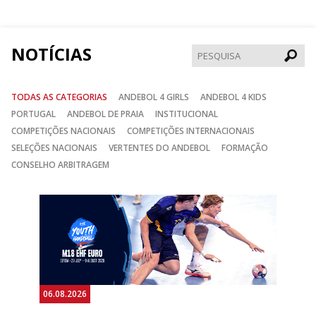
Facebook
Instagram
Twitter
NOTÍCIAS
Pesqui
TODAS AS CATEGORIAS
ANDEBOL 4 GIRLS
ANDEBOL 4 KIDS
PORTUGAL
ANDEBOL DE PRAIA
INSTITUCIONAL
COMPETIÇÕES NACIONAIS
COMPETIÇÕES INTERNACIONAIS
SELEÇÕES NACIONAIS
VERTENTES DO ANDEBOL
FORMAÇÃO
CONSELHO ARBITRAGEM
Anterior
Seguin
06.08.2026
05.