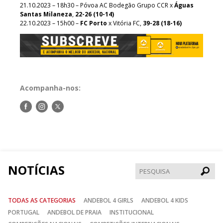
21.10.2023 – 18h30 – Póvoa AC Bodegão Grupo CCR x
Águas
Santas Milaneza
,
22-26 (10-14)
22.10.2023 – 15h00 –
FC Porto
x Vitória FC,
39-28 (18-16)
Acompanha-nos:
Siga-
Siga-
Siga-
nos
nos
nos
no
no
no
Facebook
Instagram
Twitter
NOTÍCIAS
Pesqui
TODAS AS CATEGORIAS
ANDEBOL 4 GIRLS
ANDEBOL 4 KIDS
PORTUGAL
ANDEBOL DE PRAIA
INSTITUCIONAL