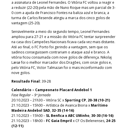
a assinatura de Leonel Fernandes. O Vitória FC voltou a reagir e
a reduzir (22-20) pela mão de Nuno Roque mas um parcial de 3-
0 com a ajuda de Francisco Fontes na baliza azul e branca, a
turma de Carlos Resende atingiu a marca dos cinco golos de
vantagem (25-20).
Sensivelmente a meio do segundo tempo, Leonel Fernandes
ampliou para 27-21 e a missão do Vitória FC tentar surpreender
na casa dos Campeões Nacionais ficava cada vez mais distante.
Até ao final, o FC Porto foi gerindo a vantagem, sem que os
sadinos conseguissem contrariam o ataque azul e branco. A
vitória ficou consumada com nove golos de diferença. Nikolaj
Læsø foi o melhor marcador dos Dragões, com onze golos e,
pelo Vitória FC, Victor Talmazan foi o mais inconformado com
nove golos.
Resultado Final:
39-28
Calendário – Campeonato Placard Andebol 1
Fase Regular – 9ª Jornada
20.10.2023 – 21h30 – Vitória SC x
Sporting CP
,
20-38 (10-21)
21.10.2023 – 15h00 – Artística de Avanca Bioria x
Marítimo
Madeira Andebol SAD
,
32-35 (14-16)
21.10.2023 – 15h00 –
SL Benfica x ABC UMinho
,
30-30 (16-16)
21.10.2023 – 18h00 –
FC Gaia Empril
x CF Os Belenenses,
24-25
(12-11)