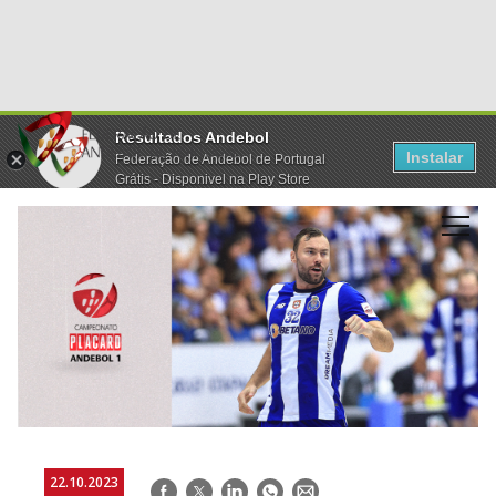
Resultados Andebol
Instalar
Federação de Andebol de Portugal
Grátis - Disponivel na Play Store
22.10.2023
Facebook
Twitter
LinkedIn
WhatsApp
E-