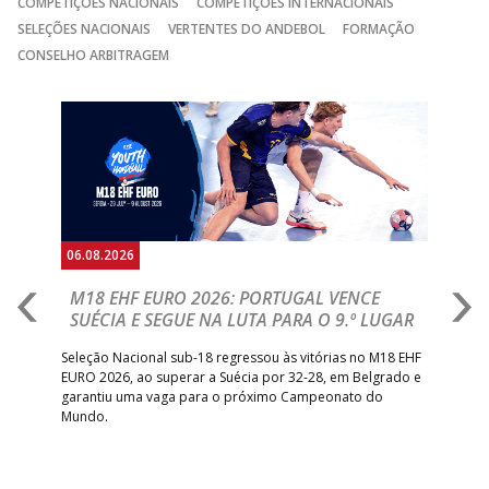
COMPETIÇÕES NACIONAIS
COMPETIÇÕES INTERNACIONAIS
SELEÇÕES NACIONAIS
VERTENTES DO ANDEBOL
FORMAÇÃO
CONSELHO ARBITRAGEM
Anterior
Seguin
06.08.2026
05.
M18 EHF EURO 2026: PORTUGAL VENCE
R
SUÉCIA E SEGUE NA LUTA PARA O 9.º LUGAR
R
bre
Seleção Nacional sub-18 regressou às vitórias no M18 EHF
San
EURO 2026, ao superar a Suécia por 32-28, em Belgrado e
Figu
garantiu uma vaga para o próximo Campeonato do
pro
Mundo.
tal