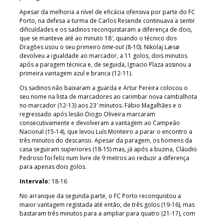
Apesar da melhoria a nível de eficácia ofensiva por parte do FC
Porto, na defesa a turma de Carlos Resende continuava a sentir
dificuldades e os sadinos reconquistaram a diferença de dois,
que se manteve até ao minuto 18′, quando o técnico dos
Dragões usou o seu primeiro
time-out
(8-10). Nikolaj Læsø
devolveu a igualdade ao marcador, a 11 golos, dois minutos
após a paragem técnica e, de seguida, Ignacio Plaza assinou a
primeira vantagem azul e branca (12-11).
Os sadinos não baixaram a guarda e Artur Pereira colocou o
seu nome na lista de marcadores ao carimbar nova cambalhota
no marcador (12-13) aos 23′ minutos. Fábio Magalhães e o
regressado após lesão Diogo Oliveira marcaram
consecutivamente e devolveram a vantagem ao Campeão
Nacional (15-14), que levou Luís Monteiro a parar o encontro a
três minutos do descanso. Apesar da paragem, os homens da
casa seguiram superiores (18-15) mas, já após a buzina, Cláudio
Pedroso foi feliz num livre de 9 metros ao reduzir a diferença
para apenas dois golos.
Intervalo:
18-16
No arranque da segunda parte, o FC Porto reconquistou a
maior vantagem registada até então, de três golos (19-16), mas
bastaram três minutos para a ampliar para quatro (21-17), com