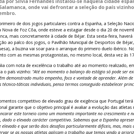
da por Sílvia Fernandes instalou-se naquela cidade espa
 Salamanca, onde vai defrontar a seleção do país vizinho
vembro.
imeiro de dois jogos particulares contra a Espanha, a Seleção Naci
la Nova de Foz Côa, onde esteve a estagiar desde o dia 20 de novem
nca, mais concretamente à cidade de Béjar. Esta sexta-feira, haver
ção ao palco dos jogos, o Pavilhão Municipal de Desportos de Béjar,
esa), a buzina vai soar para o arranque do primeiro duelo ibérico. No
nto com as mesmas protagonistas, no mesmo local, desta vez às 1
alia com nota de excelência o trabalho até ao momento realizado, e
a o país vizinho:
“Até ao momento o balanço do estágio só pode ser 
s têm demonstrado muito empenho, foco e vontade de aprender. Além d
 técnico-táticas individuais, penso termos conseguido estabelecer princí
entos competitivo de elevado grau de exigência que Portugal terá p
nal garante que o objetivo principal é avaliar a evolução das atletas 
ncarar este torneio como um momento importante no crescimento e 
as, dado o elevado carácter competitivo. Sabemos que a Espanha aprese
 elevado e que serão dois desafios particularmente difíceis, mas, mais d
rvar se as nossas atletas aplicam o trabalho que temos vindo a priori