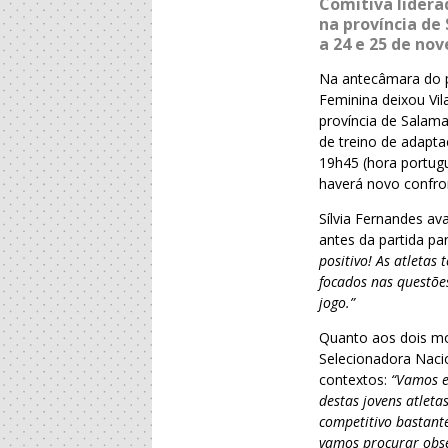
Comitiva lidera
na província de
a 24 e 25 de no
Na antecâmara do pr
Feminina deixou Vi
província de Salama
de treino de adapta
19h45 (hora portugu
haverá novo confro
Sílvia Fernandes av
antes da partida par
positivo! As atleta
focados nas questões
jogo.”
Quanto aos dois mom
Selecionadora Nacio
contextos:
“Vamos e
destas jovens atlet
competitivo bastante
vamos procurar obse