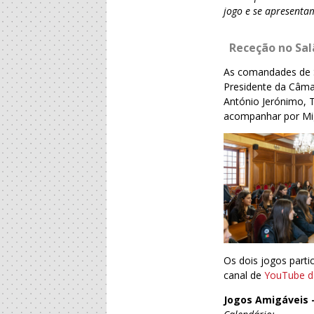
jog
o
e se apresenta
Receção no Sal
As comandades de S
Presidente da Câma
António Jerónimo, 
acompanhar por Mig
Os dois jogos part
canal de
YouTube d
Jogos Amigáveis –