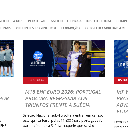
NDEBOL 4 KIDS
PORTUGAL
ANDEBOL DE PRAIA
INSTITUCIONAL
COMPE
IONAIS
VERTENTES DO ANDEBOL
FORMAÇÃO
CONSELHO ARBITRAGEM
05.08.2026
05.08
M18 EHF EURO 2026: PORTUGAL
IHF
POR
PROCURA REGRESSAR AOS
BRAS
TRIUNFOS FRENTE À SUÉCIA
ADVE
ELIM
Seleção Nacional sub-18 volta a entrar em campo
te
esta quinta-feira, pelas 11h00 (hora portuguesa),
Depois d
 EHF,
para defrontar a Suécia, naquele que será o
Presiden