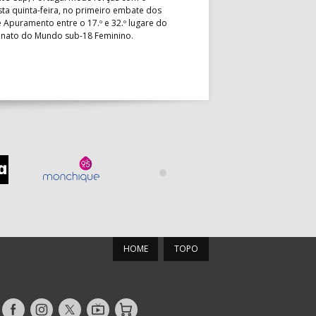
esta quinta-feira, no primeiro embate dos
preletores convidados pela 
 Apuramento entre o 17.º e 32.º lugare do
de Andebol, em Pitești, iniciat
ato do Mundo sub-18 Feminino.
de 400 treinadores.
HOME
TOPO
Siga-
Siga-
Siga-
AndebolTV
Loja