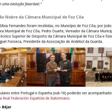
m uma evolução favorável.”
ão Nobre da Câmara Municipal de Foz Côa
ílvia Fernandes foram recebidas, no Município de Foz Côa, por João
ra Municipal de Foz Côa, Pedro Duarte, Vereador da Câmara Municip
Técnico Superior de Desporto da Câmara Municipal de Foz Côa e fiz
uel Fonseca, Presidente da Associação de Andebol da Guarda.
iculares entre Portugal e Espanha (sub-16) poderão ser acompanhado
a Real Federación Española de Balonmano
.
 Béjar