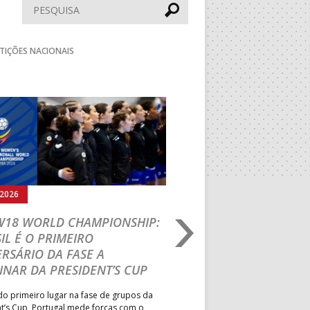
Pesquisar
TIÇÕES NACIONAIS
Seguinte
.2026
05.08.2026
 W18 WORLD CHAMPIONSHIP:
IHF W18 WORLD CH
IL É O PRIMEIRO
JOÃO VAREJÃO PREL
RSÁRIO DA FASE A
CURSO INTERNACIO
INAR DA PRESIDENT’S CUP
TREINADORES NA R
o primeiro lugar na fase de grupos da
Treinador português João Var
t’s Cup, Portugal mede forças com o
integrado na EHF Experts List, 