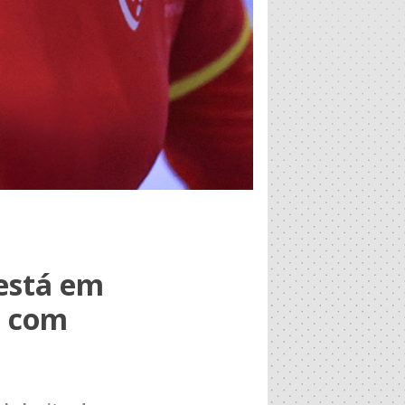
 está em
s com