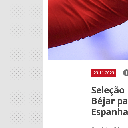
F
23.11.2023
Seleção 
Béjar pa
Espanh