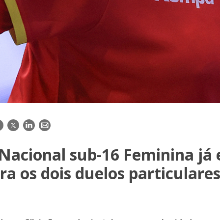
acebook
Twitter
LinkedIn
E-
mail
Nacional sub-16 Feminina já
ra os dois duelos particulare
a