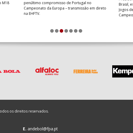
do M18
penúltimo compromisso de Portugal no
Brasil, 
Campeonato da Europa – transmissão em direto
Jogos de
na EHFTV.
Campeon
1
2
3
4
5
6
7
odos os direitos reservados.
E.
andebol@fpa.pt