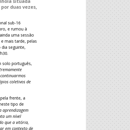
nhola situada
 por duas vezes,
onal sub-16
bro, e rumou à
á ainda uma sessão
 e mais tarde, pelas
 dia seguinte,
7h30.
m solo português,
extremamente
e continuarmos
pios coletivos de
ela frente, a
neste tipo de
na aprendizagem
nta um nível
o que a vitória,
zar
em contexto de