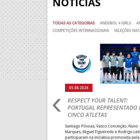
NOTÍCIAS
TODAS AS CATEGORIAS
ANDEBOL 4 GIRLS
A
COMPETIÇÕES INTERNACIONAIS
SELEÇÕES NAC
Anterior
05.08.2026
RO 2026: PORTUGAL
RESPECT YOUR TALENT:
IA E SEGUE NA LUTA
PORTUGAL REPRESENTADO 
LUGAR
CINCO ATLETAS
b-18 regressou às vitórias no
Santiago Póvoas, Vasco Conceição, Nuno
 ao superar a Suécia por 32-
Marques, Miguel Figueiredo e Rodrigo Lei
garantiu uma vaga para o
participaram na iniciativa promovida pela