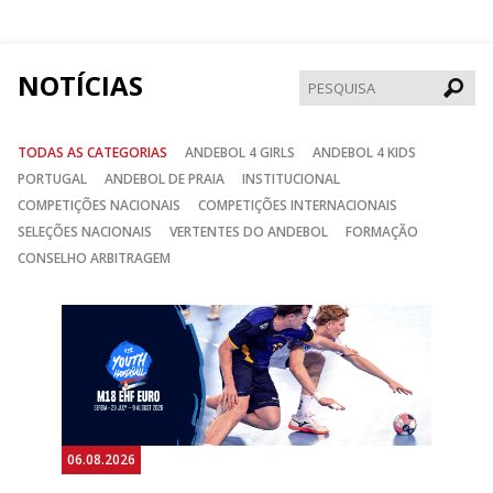
Facebook
Instagram
Twitter
NOTÍCIAS
Pesqui
TODAS AS CATEGORIAS
ANDEBOL 4 GIRLS
ANDEBOL 4 KIDS
PORTUGAL
ANDEBOL DE PRAIA
INSTITUCIONAL
COMPETIÇÕES NACIONAIS
COMPETIÇÕES INTERNACIONAIS
SELEÇÕES NACIONAIS
VERTENTES DO ANDEBOL
FORMAÇÃO
CONSELHO ARBITRAGEM
Anterior
Seguin
06.08.2026
05.