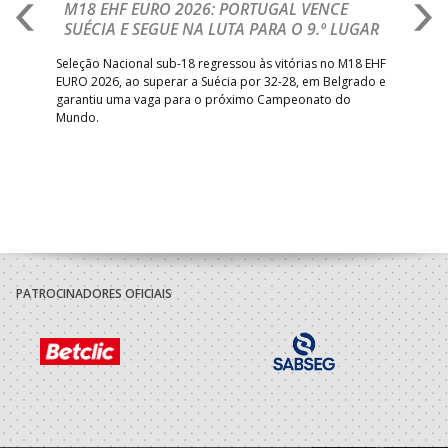
M18 EHF EURO 2026: PORTUGAL VENCE
R
SUÉCIA E SEGUE NA LUTA PARA O 9.º LUGAR
R
bre
Seleção Nacional sub-18 regressou às vitórias no M18 EHF
San
EURO 2026, ao superar a Suécia por 32-28, em Belgrado e
Figu
garantiu uma vaga para o próximo Campeonato do
pro
Mundo.
tal
PATROCINADORES OFICIAIS