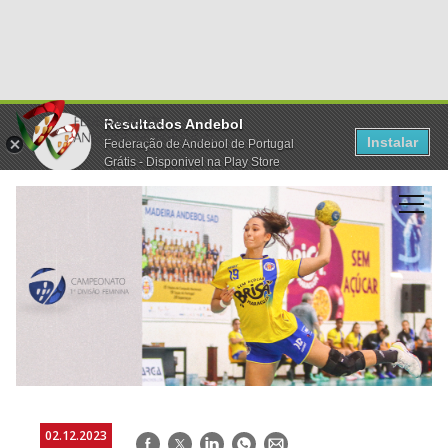
Resultados Andebol
Instalar
Federação de Andebol de Portugal
Grátis - Disponivel na Play Store
02.12.2023
Facebook
Twitter
LinkedIn
WhatsApp
E-