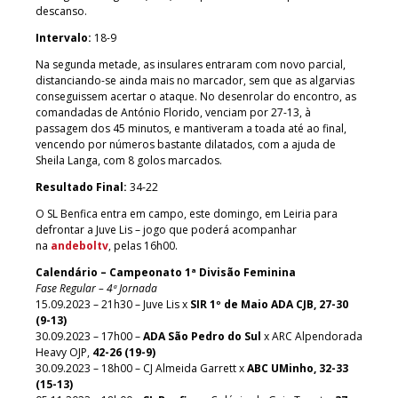
descanso.
Intervalo:
18-9
Na segunda metade, as insulares entraram com novo parcial,
distanciando-se ainda mais no marcador, sem que as algarvias
conseguissem acertar o ataque. No desenrolar do encontro, as
comandadas de António Florido, venciam por 27-13, à
passagem dos 45 minutos, e mantiveram a toada até ao final,
vencendo por números bastante dilatados, com a ajuda de
Sheila Langa, com 8 golos marcados.
Resultado Final:
34-22
O SL Benfica entra em campo, este domingo, em Leiria para
defrontar a Juve Lis – jogo que poderá acompanhar
na
andeboltv
, pelas 16h00.
Calendário – Campeonato 1ª Divisão Feminina
Fase Regular – 4ª Jornada
15.09.2023 – 21h30 – Juve Lis x
SIR 1º de Maio ADA CJB, 27-30
(9-13)
30.09.2023 – 17h00 –
ADA São Pedro do Sul
x ARC Alpendorada
Heavy OJP,
42-26 (19-9)
30.09.2023 – 18h00 – CJ Almeida Garrett x
ABC UMinho, 32-33
(15-13)