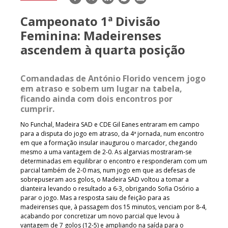
mail
Campeonato 1ª Divisão
Feminina: Madeirenses
ascendem à quarta posição
Comandadas de António Florido vencem jogo
em atraso e sobem um lugar na tabela,
ficando ainda com dois encontros por
cumprir.
No Funchal, Madeira SAD e CDE Gil Eanes entraram em campo
para a disputa do jogo em atraso, da 4ª jornada, num encontro
em que a formação insular inaugurou o marcador, chegando
mesmo a uma vantagem de 2-0. As algarvias mostraram-se
determinadas em equilibrar o encontro e responderam com um
parcial também de 2-0 mas, num jogo em que as defesas de
sobrepuseram aos golos, o Madeira SAD voltou a tomar a
dianteira levando o resultado a 6-3, obrigando Sofia Osório a
parar o jogo. Mas a resposta saiu de feição para as
madeirenses que, à passagem dos 15 minutos, venciam por 8-4,
acabando por concretizar um novo parcial que levou à
vantagem de 7 golos (12-5) e ampliando na saída para o