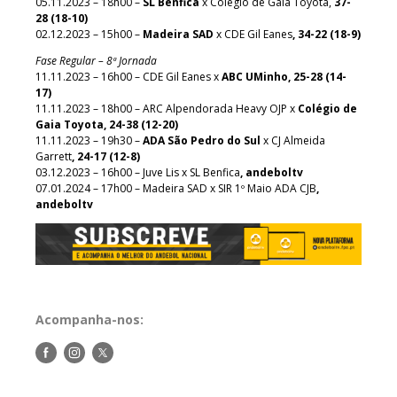
05.11.2023 – 18h00 –
SL Benfica
x Colégio de Gaia Toyota,
37-
28 (18-10)
02.12.2023 – 15h00 –
Madeira SAD
x CDE Gil Eanes
, 34-22 (18-9)
Fase Regular – 8ª Jornada
11.11.2023 – 16h00 – CDE Gil Eanes x
ABC UMinho, 25-28 (14-
17)
11.11.2023 – 18h00 – ARC Alpendorada Heavy OJP x
Colégio de
Gaia Toyota, 24-38 (12-20)
11.11.2023 – 19h30 –
ADA São Pedro do Sul
x CJ Almeida
Garrett
, 24-17 (12-8)
03.12.2023 – 16h00 – Juve Lis x SL Benfica
, andeboltv
07.01.2024 – 17h00 – Madeira SAD x SIR 1º Maio ADA CJB
,
andeboltv
Acompanha-nos:
Siga-
Siga-
Siga-
nos
nos
nos
no
no
no