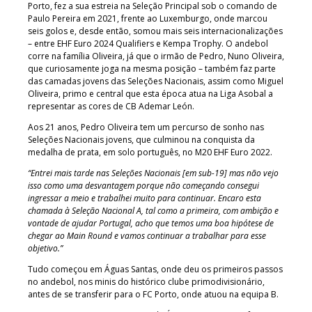
Porto, fez a sua estreia na Seleção Principal sob o comando de
Paulo Pereira em 2021, frente ao Luxemburgo, onde marcou
seis golos e, desde então, somou mais seis internacionalizações
– entre EHF Euro 2024 Qualifiers e Kempa Trophy. O andebol
corre na família Oliveira, já que o irmão de Pedro, Nuno Oliveira,
que curiosamente joga na mesma posição – também faz parte
das camadas jovens das Seleções Nacionais, assim como Miguel
Oliveira, primo e central que esta época atua na Liga Asobal a
representar as cores de CB Ademar León.
Aos 21 anos, Pedro Oliveira tem um percurso de sonho nas
Seleções Nacionais jovens, que culminou na conquista da
medalha de prata, em solo português, no M20 EHF Euro 2022.
“Entrei mais tarde nas Seleções Nacionais [em sub-19] mas não vejo
isso como uma desvantagem porque não começando consegui
ingressar a meio e trabalhei muito para continuar. Encaro esta
chamada à Seleção Nacional A, tal como a primeira, com ambição e
vontade de ajudar Portugal, acho que temos uma boa hipótese de
chegar ao Main Round e vamos continuar a trabalhar para esse
objetivo.”
Tudo começou em Águas Santas, onde deu os primeiros passos
no andebol, nos minis do histórico clube primodivisionário,
antes de se transferir para o FC Porto, onde atuou na equipa B.