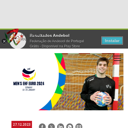
Resultados Andebol
Instalar
Federação de Andebol de Portugal
Grátis - Disponivel na Play Store
27.12.2023
Facebook
Twitter
LinkedIn
WhatsApp
E-