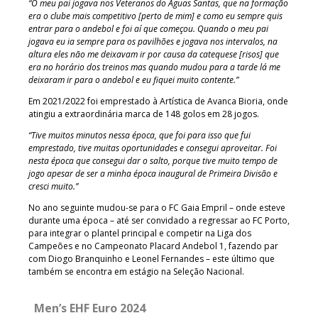
“O meu pai jogava nos Veteranos do Águas Santas, que na formação
era o clube mais competitivo [perto de mim] e como eu sempre quis
entrar para o andebol e foi aí que começou. Quando o meu pai
jogava eu ia sempre para os pavilhões e jogava nos intervalos, na
altura eles não me deixavam ir por causa da catequese [risos] que
era no horário dos treinos mas quando mudou para a tarde lá me
deixaram ir para o andebol e eu fiquei muito contente.”
Em 2021/2022 foi emprestado à Artística de Avanca Bioria, onde
atingiu a extraordinária marca de 148 golos em 28 jogos.
“Tive muitos minutos nessa época, que foi para isso que fui
emprestado, tive muitas oportunidades e consegui aproveitar. Foi
nesta época que consegui dar o salto, porque tive muito tempo de
jogo apesar de ser a minha época inaugural de Primeira Divisão e
cresci muito.”
No ano seguinte mudou-se para o FC Gaia Empril – onde esteve
durante uma época – até ser convidado a regressar ao FC Porto,
para integrar o plantel principal e competir na Liga dos
Campeões e no Campeonato Placard Andebol 1, fazendo par
com Diogo Branquinho e Leonel Fernandes – este último que
também se encontra em estágio na Seleção Nacional.
Men’s EHF Euro 2024