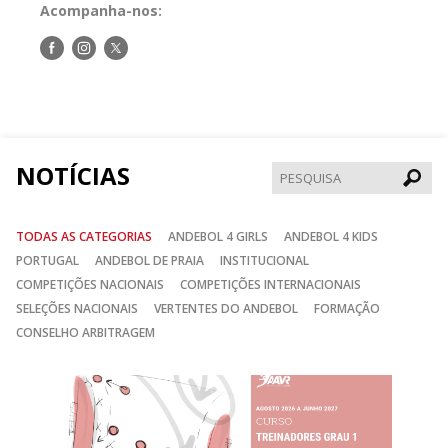
Acompanha-nos:
Siga-
Siga-
Siga-
nos
nos
nos
no
no
no
Facebook
Instagram
Twitter
NOTÍCIAS
Pesqui
TODAS AS CATEGORIAS
ANDEBOL 4 GIRLS
ANDEBOL 4 KIDS
PORTUGAL
ANDEBOL DE PRAIA
INSTITUCIONAL
COMPETIÇÕES NACIONAIS
COMPETIÇÕES INTERNACIONAIS
SELEÇÕES NACIONAIS
VERTENTES DO ANDEBOL
FORMAÇÃO
CONSELHO ARBITRAGEM
Anterior
Seguin