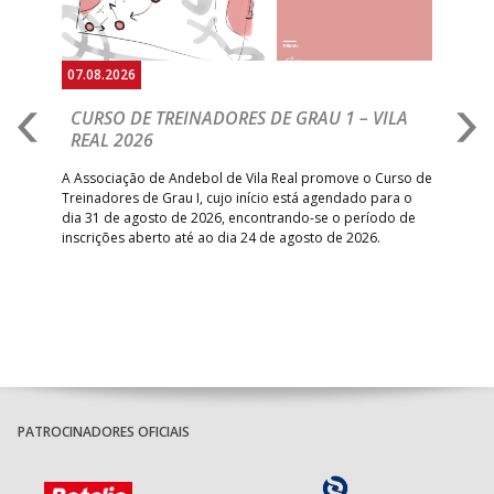
07.08.2026
07.
CURSO DE TREINADORES DE GRAU 1 – VILA
M
REAL 2026
N
S
A Associação de Andebol de Vila Real promove o Curso de
Treinadores de Grau I, cujo início está agendado para o
Gol
dia 31 de agosto de 2026, encontrando-se o período de
pont
inscrições aberto até ao dia 24 de agosto de 2026.
desv
foco
PATROCINADORES OFICIAIS